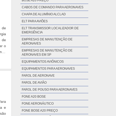
BOSE A20 PREÇO
CABOS DE COMANDO PARA AERONAVES
CHAPA DE ALUMÍNIO ALCLAD
ELT PARA AVIÕES
o de
ELT TRANSMISSOR LOCALIZADOR DE
EMERGÊNCIA
rgia
EMPRESAS DE MANUTENÇÃO DE
o de
AERONAVES
ar o
EMPRESAS DE MANUTENÇÃO DE
enho
AERONAVES EM SP
EQUIPAMENTOS AVIÔNICOS
EQUIPAMENTOS PARA AERONAVES
FAROL DE AERONAVE
FAROL DE AVIÃO
FAROL DE POUSO PARA AERONAVES
FONE A20 BOSE
Para
FONE AERONÁUTICO
ma e
FONE BOSE A20 PREÇO
 são