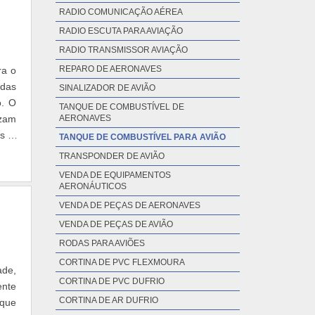
RADIO COMUNICAÇÃO AÉREA
RADIO ESCUTA PARA AVIAÇÃO
RADIO TRANSMISSOR AVIAÇÃO
REPARO DE AERONAVES
ra o
 das
SINALIZADOR DE AVIÃO
o. O
TANQUE DE COMBUSTÍVEL DE
izam
AERONAVES
es e
TANQUE DE COMBUSTÍVEL PARA AVIÃO
TRANSPONDER DE AVIÃO
VENDA DE EQUIPAMENTOS
AERONÁUTICOS
VENDA DE PEÇAS DE AERONAVES
VENDA DE PEÇAS DE AVIÃO
RODAS PARA AVIÕES
CORTINA DE PVC FLEXMOURA
ade,
CORTINA DE PVC DUFRIO
nte
CORTINA DE AR DUFRIO
 que