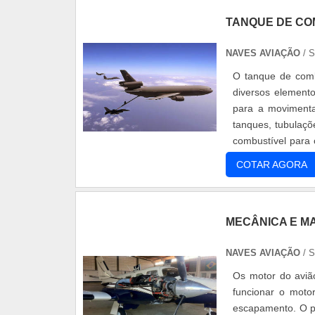
TANQUE DE CO
NAVES AVIAÇÃO
/ 
O tanque de comb
diversos element
para a movimenta
tanques, tubulaç
combustível para
efetivo. O motor t
COTAR AGORA
MECÂNICA E M
NAVES AVIAÇÃO
/ 
Os motor do avião
funcionar o moto
escapamento. O pr