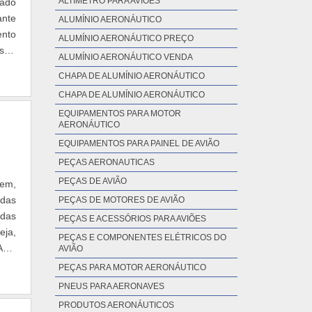
ALTÍMETRO PARA AVIÕES
iado
ante
ALUMÍNIO AERONÁUTICO
ento
ALUMÍNIO AERONÁUTICO PREÇO
sto-
ALUMÍNIO AERONÁUTICO VENDA
CHAPA DE ALUMÍNIO AERONÁUTICO
CHAPA DE ALUMÍNIO AERONÁUTICO
EQUIPAMENTOS PARA MOTOR
AERONÁUTICO
EQUIPAMENTOS PARA PAINEL DE AVIÃO
PEÇAS AERONAUTICAS
PEÇAS DE AVIÃO
gem,
idas
PEÇAS DE MOTORES DE AVIÃO
adas
PEÇAS E ACESSÓRIOS PARA AVIÕES
eja,
PEÇAS E COMPONENTES ELÉTRICOS DO
ARA
AVIÃO
PEÇAS PARA MOTOR AERONÁUTICO
PNEUS PARA AERONAVES
PRODUTOS AERONÁUTICOS