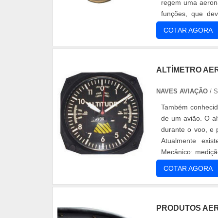
regem uma aeronav
funções, que de
controle. Empre.
COTAR AGORA
ALTÍMETRO AE
NAVES AVIAÇÃO
/ 
Também conhecido
de um avião. O al
durante o voo, e 
Atualmente exis
Mecânico: medição
ondas sonoras que
COTAR AGORA
PRODUTOS AE