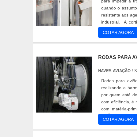
para impedir a t
quando o assunto 
resistente aos ag
industrial. A co
benefíc.
COTAR AGORA
RODAS PARA A
NAVES AVIAÇÃO
/ 
Rodas para aviõ
realizando a harm
por quem está de
com eficiência, é
com matéria-pr
AVIÕES Garantia 
COTAR AGORA