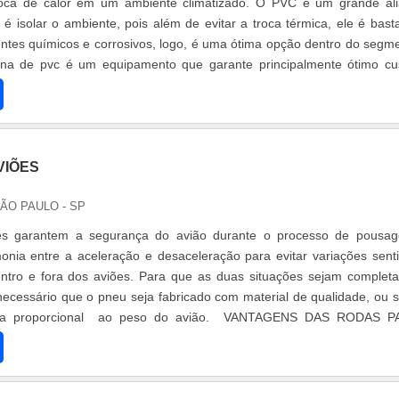
roca de calor em um ambiente climatizado. O PVC é um grande al
é isolar o ambiente, pois além de evitar a troca térmica, ele é bast
entes químicos e corrosivos, logo, é uma ótima opção dentro do segm
rtina de pvc é um equipamento que garante principalmente ótimo cu
VIÕES
SÃO PAULO - SP
es garantem a segurança do avião durante o processo de pousa
onia entre a aceleração e desaceleração para evitar variações sent
ntro e fora dos aviões. Para que as duas situações sejam complet
 necessário que o pneu seja fabricado com material de qualidade, ou s
ima proporcional ao peso do avião. VANTAGENS DAS RODAS P
de u.