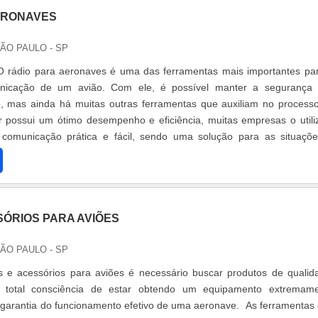
ERONAVES
SÃO PAULO - SP
O rádio para aeronaves é uma das ferramentas mais importantes pa
nicação de um avião. Com ele, é possível manter a segurança
, mas ainda há muitas outras ferramentas que auxiliam no process
r possui um ótimo desempenho e eficiência, muitas empresas o util
 comunicação prática e fácil, sendo uma solução para as situaçõ
ícios em dest.
SÓRIOS PARA AVIÕES
SÃO PAULO - SP
 e acessórios para aviões é necessário buscar produtos de qualid
total consciência de estar obtendo um equipamento extremame
 garantia do funcionamento efetivo de uma aeronave. As ferramentas