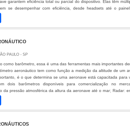
e garantem eficiência total ou parcial do dispositivo. Elas têm múlti
vem se desempenhar com eficiência, desde headsets até o paine
RONÁUTICO
SÃO PAULO - SP
 como barômetro, essa é uma das ferramentas mais importantes de
tímetro aeronáutico tem como função a medição da altitude de um a
portanto, é o que determina se uma aeronave está capacitada para 
tem dois barômetros disponíveis para comercialização no merc
 da pressão atmosférica da altura da aeronave até o mar; Radar: e
 calcula.
RONÁUTICOS