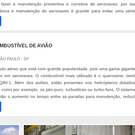
 fazer a manutenção preventiva e corretiva de aeronaves, por is
ânica e manutenção de aeronaves é grande para evitar uma séri
iões. Mecâ
MBUSTÍVEL DE AVIÃO
SÃO PAULO - SP
culo aéreo que está com grande popularidade, pois uma gama gigant
 em aeronaves. O combustível mais utilizado é o querosene, ta
AV-1. Além dos aviões, estão presentes nos helicópteros dotado
, como por exemplo, os jato-puro, turboélices ou turbo-fans. O sistem
vião o aumento no tempo entre as paradas para manutenção, reduz
ompanhia