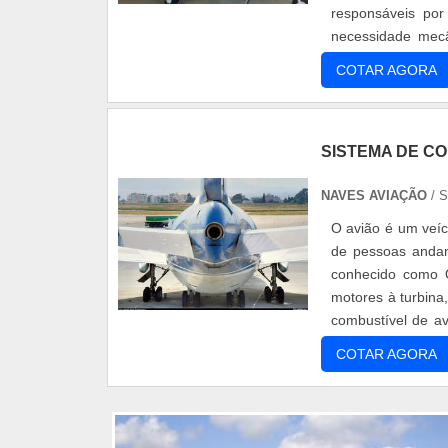
responsáveis por
necessidade mec
problemas nos av
COTAR AGORA
SISTEMA DE CO
NAVES AVIAÇÃO
/ 
O avião é um veí
de pessoas andam
conhecido como Q
motores à turbina
combustível de a
custos para as c
COTAR AGORA