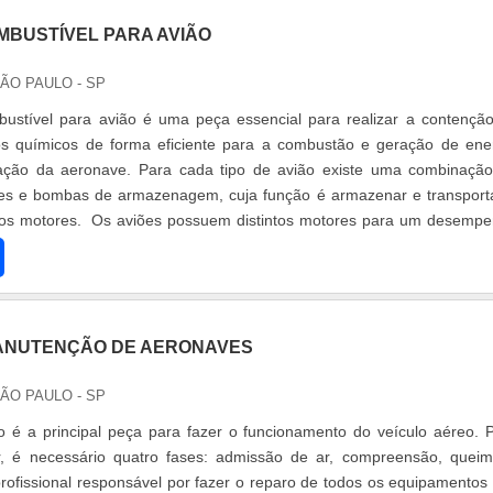
MBUSTÍVEL PARA AVIÃO
SÃO PAULO - SP
ustível para avião é uma peça essencial para realizar a contençã
os químicos de forma eficiente para a combustão e geração de ene
ção da aeronave. Para cada tipo de avião existe uma combinaçã
ões e bombas de armazenagem, cuja função é armazenar e transport
 os motores. Os aviões possuem distintos motores para um desemp
em a
ANUTENÇÃO DE AERONAVES
SÃO PAULO - SP
 é a principal peça para fazer o funcionamento do veículo aéreo. 
r, é necessário quatro fases: admissão de ar, compreensão, quei
ofissional responsável por fazer o reparo de todos os equipamentos