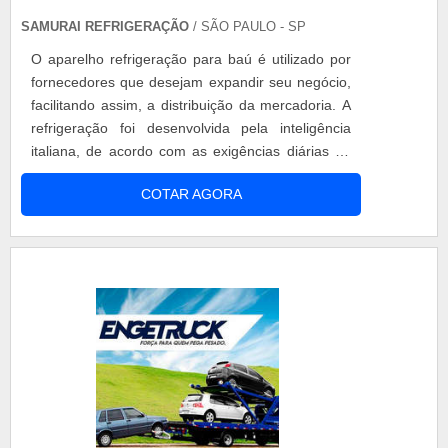
SAMURAI REFRIGERAÇÃO
/ SÃO PAULO - SP
O aparelho refrigeração para baú é utilizado por
fornecedores que desejam expandir seu negócio,
facilitando assim, a distribuição da mercadoria. A
refrigeração foi desenvolvida pela inteligência
italiana, de acordo com as exigências diárias do
cliente final. Motivos para escolher o aparelho
COTAR AGORA
Produtos com alta performance; Segurança dos
equipamentos; Matéria-prima de qualidade;
Garantia de até 180 dias após a compra. A
utilização do transp....