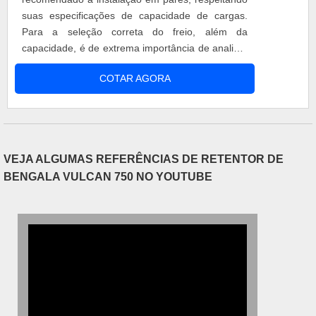
suas especificações de capacidade de cargas.
Para a seleção correta do freio, além da
capacidade, é de extrema importância de analisar
suas alturas. O equipamento é projetado para
COTAR AGORA
suportar impactos, sendo assim o produto
oferece: Lucratividade; Segurança; Fácil
manuseio; Agilidade; Entre outros.
VEJA ALGUMAS REFERÊNCIAS DE RETENTOR DE
BENGALA VULCAN 750 NO YOUTUBE