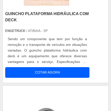
GUINCHO PLATAFORMA HIDRÁULICA COM
DECK
ENGETRUCK
/ ATIBAIA - SP
Sendo um componente que tem por função a
remoção e o transporte de veículos em situações
variadas. O guincho plataforma hidráulica com
deck é um equipamento que oferece diversas
vantagens para o serviço. Especificações do
guincho plataforma hidráulica com deck O
COTAR AGORA
guincho plataforma exige ampla mão de obra
especializada em sua fabricação. Além disso, é
muito importante que estejam de acordo com as
normas de segurança relacionadas ao transporte
....