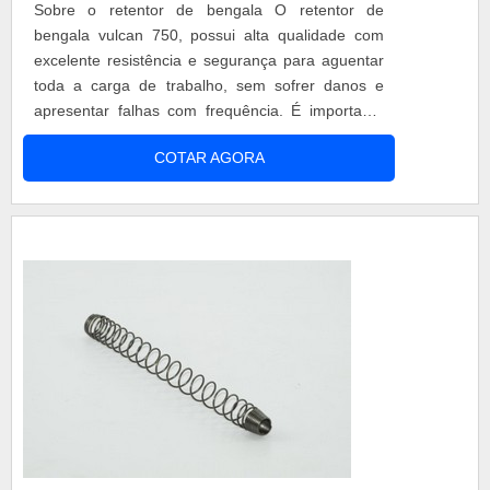
Sobre o retentor de bengala O retentor de
bengala vulcan 750, possui alta qualidade com
excelente resistência e segurança para aguentar
toda a carga de trabalho, sem sofrer danos e
apresentar falhas com frequência. É importante
também, que o retentor de bengala tenha boa
COTAR AGORA
durabilidade para que a peça não precise ser
trocada a todo momento, evitando assim, gastos
extras e transtornos ao usuário da moto. Escolha
do fornecedor Escolher o...