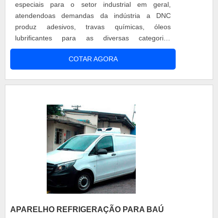
especiais para o setor industrial em geral,
atendendoas demandas da indústria a DNC
produz adesivos, travas químicas, óleos
lubrificantes para as diversas categorias
industriais (usinagem, alimentícia, retífica, etc)
COTAR AGORA
além de graxas especiais. O adesivo automotivo
une superfícies porosas ou lisas, livres de óleo,
gordura e poeira. O adesivo automotivo pode ser
utilizado em tecidos, espumas de sofás....
APARELHO REFRIGERAÇÃO PARA BAÚ