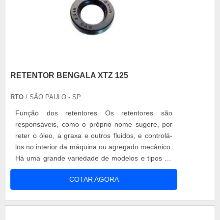
RETENTOR BENGALA XTZ 125
RTO
/ SÃO PAULO - SP
Função dos retentores Os retentores são
responsáveis, como o próprio nome sugere, por
reter o óleo, a graxa e outros fluidos, e controlá-
los no interior da máquina ou agregado mecânico.
Há uma grande variedade de modelos e tipos de
retentores para motos, tais como: Retentor
COTAR AGORA
bengala xtz 125; Retentor da embreagem;
Retentor da roda traseira; Retentor do motor de
partida; Entre outros. Características O retentor
bengala xtz 125 é....