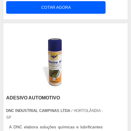
formada por 6 pilhas, trabalhando em série de 2 V
COTAR AGORA
cada uma, tendo força total do aparelho de 12 V.
Sua aparência contém óxido de chumbo, sendo
separadas por papelão e plástico. Existem vários
modelos de baterias, desde bateria ....
ADESIVO AUTOMOTIVO
DNC INDUSTRIAL CAMPINAS LTDA
/ HORTOLÂNDIA -
SP
A DNC elabora soluções químicas e lubrificantes