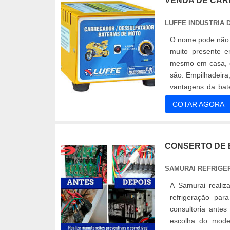
VENDA DE CAR
LUFFE INDUSTRIA
O nome pode não s
muito presente e
mesmo em casa, e
são: Empilhadeira
vantagens da bate
co....
COTAR AGORA
CONSERTO DE 
SAMURAI REFRIGE
A Samurai realiz
refrigeração pa
consultoria ante
escolha do model