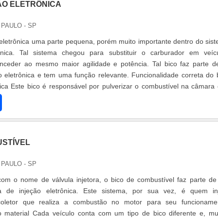
ÃO ELETRÔNICA
 PAULO - SP
 eletrônica uma parte pequena, porém muito importante dentro do sis
ônica. Tal sistema chegou para substituir o carburador em veíc
nceder ao mesmo maior agilidade e potência. Tal bico faz parte d
o eletrônica e tem uma função relevante. Funcionalidade correta do 
nica Este bico é responsável por pulverizar o combustível na câmara
USTÍVEL
 PAULO - SP
com o nome de válvula injetora, o bico de combustível faz parte d
a de injeção eletrônica. Este sistema, por sua vez, é quem in
coletor que realiza a combustão no motor para seu funcioname
o material Cada veículo conta com um tipo de bico diferente e, mu