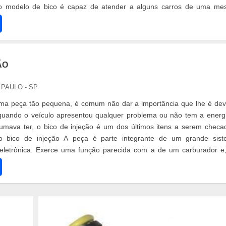
 modelo de bico é capaz de atender a alguns carros de uma m
o IWP065, que pode ...
ÃO
 PAULO - SP
uma peça tão pequena, é comum não dar a importância que lhe é dev
 quando o veículo apresentou qualquer problema ou não tem a energ
umava ter, o bico de injeção é um dos últimos itens a serem checa
do bico de injeção A peça é parte integrante de um grande sis
eletrônica. Exerce uma função parecida com a de um carburador e
 sub...