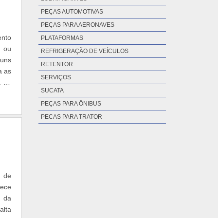
PEÇAS AUTOMOTIVAS
PEÇAS PARA AERONAVES
ento
PLATAFORMAS
, ou
REFRIGERAÇÃO DE VEÍCULOS
muns
RETENTOR
a as
SERVIÇOS
a de
SUCATA
PEÇAS PARA ÔNIBUS
PECAS PARA TRATOR
s de
rece
o da
alta