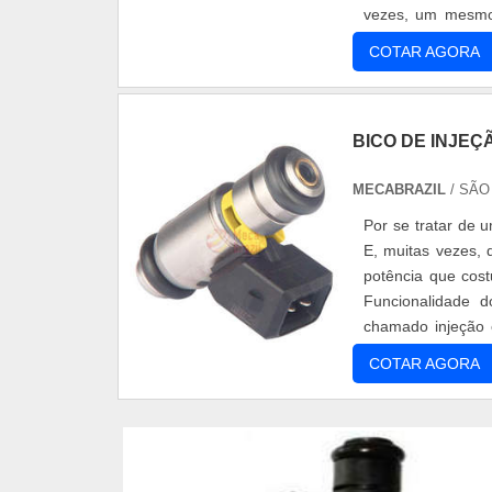
vezes, um mesmo
marca. é o caso d
COTAR AGORA
BICO DE INJEÇ
MECABRAZIL
/ SÃO
Por se tratar de 
E, muitas vezes,
potência que cost
Funcionalidade 
chamado injeção 
verdade, veio para
COTAR AGORA