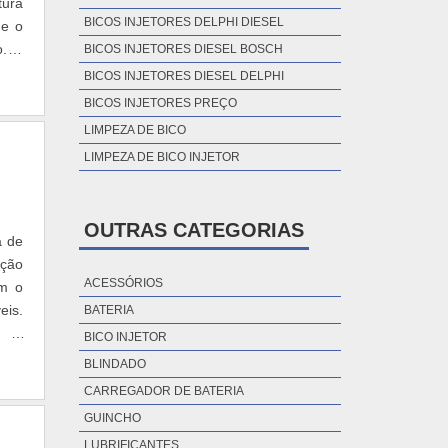
tura
BICOS INJETORES DELPHI DIESEL
me o
o. O
BICOS INJETORES DIESEL BOSCH
BICOS INJETORES DIESEL DELPHI
BICOS INJETORES PREÇO
LIMPEZA DE BICO
LIMPEZA DE BICO INJETOR
OUTRAS CATEGORIAS
a de
ação
ACESSÓRIOS
em o
eis.
BATERIA
o é
BICO INJETOR
BLINDADO
CARREGADOR DE BATERIA
GUINCHO
LUBRIFICANTES