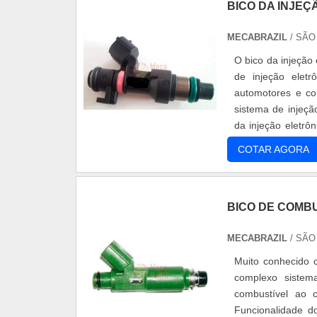
BICO DA INJEÇ
MECABRAZIL
/ SÃO
O bico da injeção
de injeção eletr
automotores e co
sistema de injeçã
da injeção eletrô
faz a combust...
COTAR AGORA
BICO DE COMB
MECABRAZIL
/ SÃO
Muito conhecido 
complexo sistem
combustível ao 
Funcionalidade d