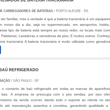
REGADOR DE BATERIA TRACIONARIA
 DE CARREGADORES DE BATERIAS
/ PORTO ALEGRE - RS
er familiar, mas a verdade é que a bateria tracionária é um equipam
m nosso dia a dia, seja no supermercado, em aeroportos, hotéis
sse tipo de bateria está sempre ao nosso redor, os locais mais co
; Paleteiras; Lavadoras e varredoras de piso; E muitos outros. Conheç
ria tracionária A bateria tracionária é muito utilizada como gerador
BAÚ REFRIGERADO
RAÇÃO
/ SÃO PAULO - SP
a o conserto de baú refrigerado em todas as marcas de aparelho
ra baú. A empresa se preocupa com o pós vendas, por isso ofe
s mesmo da venda ocorrer, dando todo o suporte ao cliente no at
o até manutenção assertiva e corretiva, garantindo qualidade a 