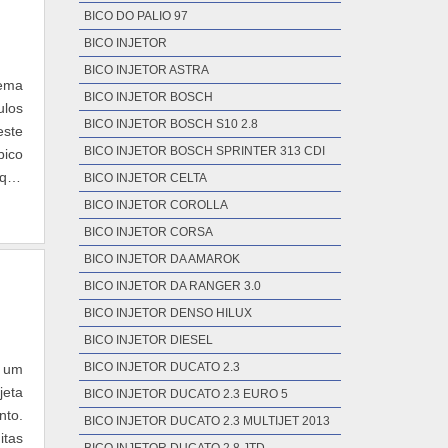
BICO DO PALIO 97
BICO INJETOR
BICO INJETOR ASTRA
tema
BICO INJETOR BOSCH
ulos
BICO INJETOR BOSCH S10 2.8
este
BICO INJETOR BOSCH SPRINTER 313 CDI
bico
 que
BICO INJETOR CELTA
BICO INJETOR COROLLA
BICO INJETOR CORSA
BICO INJETOR DA AMAROK
BICO INJETOR DA RANGER 3.0
BICO INJETOR DENSO HILUX
BICO INJETOR DIESEL
BICO INJETOR DUCATO 2.3
e um
jeta
BICO INJETOR DUCATO 2.3 EURO 5
nto.
BICO INJETOR DUCATO 2.3 MULTIJET 2013
itas