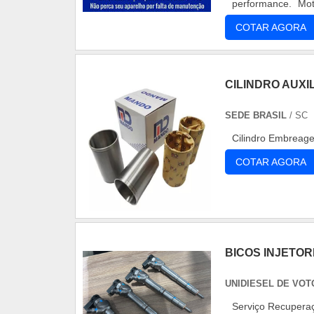
performance. Mot
Profissionais quali
COTAR AGORA
CILINDRO AUX
SEDE BRASIL
/ SC
Cilindro Embreage
COTAR AGORA
BICOS INJETOR
UNIDIESEL DE VO
Serviço Recuperação de Bicos Injetores Common Rail. O serviço conta com a desmontagem