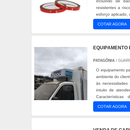
incluindo de bai
resistentes a ris
esforço aplicado,
produto pos....
COTAR AGORA
EQUIPAMENTO 
PATAGÔNIA
/ GUAR
O equipamento pa
ambiente do clien
às necessidades 
intuito de atend
Característica
caracterizado por 
COTAR AGORA