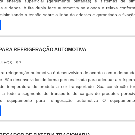
xa energia superficial (geralmente pintadas) e sistemas de pin
cos e danos. A fita dupla face automotiva se alonga e relaxa confor
 minimizando a tensão sobre a linha do adesivo e garantindo a fixaçã
PARA REFRIGERAÇÃO AUTOMOTIVA
ULHOS - SP
ra refrigeração automotiva é desenvolvido de acordo com a demand
te. São desenvolvidos de forma personalizada para adequar a refriger
de temperatura do produto a ser transportado. Sua construção t
er a todo o segmento de transporte de cargas de produtos perecív
s do equipamento para refrigeração automotiva O equipament
seu desig....