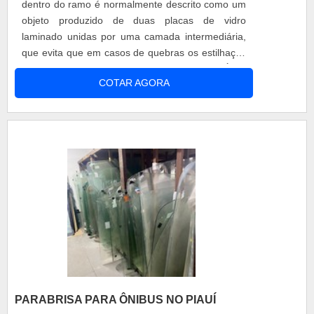
dentro do ramo é normalmente descrito como um
indispensável ainda mais hoje, no mundo
objeto produzido de duas placas de vidro
empresarial que sempre preza por diferenciação
laminado unidas por uma camada intermediária,
e qualidade em primeiro lugar.chapa de acrílico
que evita que em casos de quebras os estilhaços
comprar a preço justoSaiba que na Federal Bus é
se soltem.O PRODUTO GARANTE UMA SÉRIE
possível encontrar a solução tão procurada para
COTAR AGORA
DE BENEFÍCIOSO produto pode ser utilizado com
peças para carrocerias de ônibus. Prezando o
a finalidade de garantir que ações externas, tais
que há de mais moderno, traz inovações e
como chuva, ventanias, entre outros problemas
variedades em para-brisas, fibras (resina, manta,
como poças, pedras e até mesmo que peças
calizador), componentes elétricos, chapas de
soltadas por outros veículos na estrada,
alumínio e acrílica.Com suas máquinas de última
atrapalhem, sujem ou causem ferimentos no
geração e sistema de entrega próprio, somado a
condutor e nos passageiros.Fator de extrema
performance de uma equipe treinada para
importância para o segmentos como os que
atender com agilidade e qualidade em tudo o que
desenvolvem ônibus urbanos, rodoviários, de
se refere aos produtos, garante o sucesso dos
fretamento e até mesmo micro-ônibus.Assim
clientes de ponta a ponta do processo, garantindo
mesmo, pode ser reconhecido pelos diferenciais
satisfação máxima..
que envolvem alta qualidade e eficiência,
características que torna o uso de grande valia,
em vários setores e segmentos o uso é
PARABRISA PARA ÔNIBUS NO PIAUÍ
indispensável. Seguem alguns destaques do