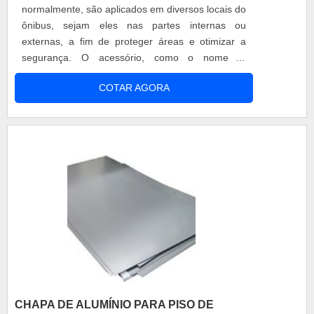
normalmente, são aplicados em diversos locais do
extremamente essencial que ele seja adquirido
ônibus, sejam eles nas partes internas ou
por uma empresa especializada e qualificada. Ao
externas, a fim de proteger áreas e otimizar a
fazer uma rápida pesquisa, logo será possível
segurança. O acessório, como o nome já
identificar a Federal Bus como a melhor opção,
esclarece, é feito de PVC, sigla para definir o
justamente por ser capaz de oferecer segurança
COTAR AGORA
policloreto de vinila, um dos mais importantes
e confiança tanto em seu atendimento quanto em
polímeros sintéticos de plástico do mundo.o
seus produtos.o melhor Distribuidor de vidros
produto garante diversos benefíciosOs perfis de
para ônibusA Federal Bus tem como maior
PVC para ônibus são extremamente requisitados
objetivo ser reconhecida como a melhor escolha
e adquiridos por diversos clientes, mas, mais
pelos clientes no ramo de Auto-Peças voltada
especificamente, atende as expectativas das
para comercialização de peças para Carrocerias
empresas que possuem ônibus e micro-ônibus
de Ônibus e Micro-Ônibus nos estados do
para transportes urbanos, rodoviários e de
Amazonas, Maranhão e Pará.A empresa atua de
fretamento e que precisam de acessórios nas
forma responsável e rentável, fornecendo
cores pretas ou amarelas. E, o produto oferece,
produtos de qualidade e preço justo e
ainda, mais vantagens como: Variedade;
principalmente atendendo as necessidades dos
Qualidade; Abrangência; Pronta-entrega. Por
clientes,fornecedores e parceiros. Para serviços e
conta de tamanha importância que o produto
produtos de qualidade, solicite já um orçamento!.
apresenta, é extremamente essencial que ele seja
CHAPA DE ALUMÍNIO PARA PISO DE