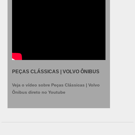
oferece pagamento parcelado por boleto ou
cartão e produtos à pronta entrega..
PEÇAS CLÁSSICAS | VOLVO ÔNIBUS
Veja o vídeo sobre Peças Clássicas | Volvo
Ônibus direto no Youtube