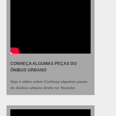
todas as aplicações já citadas. É claro que tem
como ponto de destaque na utilização fatores
como leveza e opacidade, fatores que somados a
outras variáveis compõem vertentes que trazem
grandes benefícios para as empresas.Além disso,
é necessário que a aquisição seja feita apenas
em empresas que atestam a qualidade do
produto, já que o alumínio é uma matéria-prima
de alta qualidade, mas que deve ser adquirida
com muito cuidado para que assegure a função
básica destinada. Pontos importantes da chapa
CONHEÇA ALGUMAS PEÇAS DO
na lista abaixo: Durabilidade; Facilidade de
ÔNIBUS URBANO
limpeza; Alta resistência mecânica; Alta
resistência contra corrosão; Entre outros.CHAPA
Veja o vídeo sobre Conheça algumas peças
DE ALUMÍNIO PARA PISO DE ÔNIBUS DE ALTA
do ônibus urbano direto no Youtube
QUALIDADENa Federal Bus Ltda existe o que há
de melhor em peças para carrocerias de ônibus
em geral. São diversas opções disponibilizadas,
como faróis, fechaduras e trincos e ponteiras,
fibras, químicos. Mas não é apenas isso, ainda