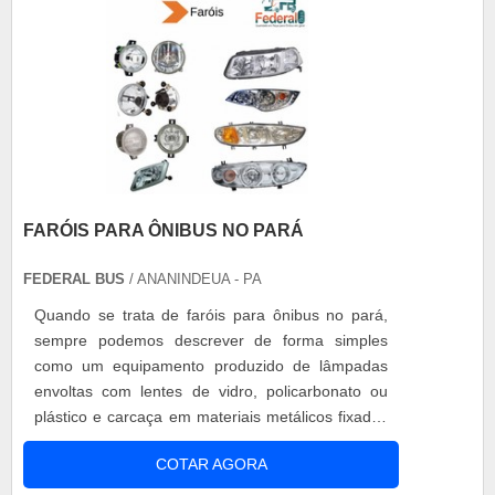
FARÓIS PARA ÔNIBUS NO PARÁ
FEDERAL BUS
/ ANANINDEUA - PA
Quando se trata de faróis para ônibus no pará,
sempre podemos descrever de forma simples
como um equipamento produzido de lâmpadas
envoltas com lentes de vidro, policarbonato ou
plástico e carcaça em materiais metálicos fixados
por parafusos. Sua finalidade é garantir a
COTAR AGORA
iluminação adequada de uma via em diferentes
ocasiões, sejam elas noturnas ou até mesmo