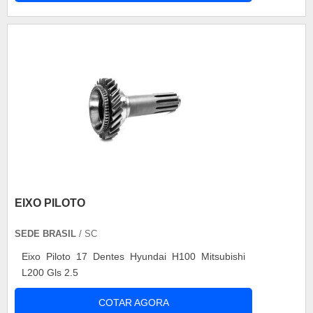
empilhadeiras a combustão, Jet Sky e outras
embarcações. Aplicações do carregador Além de
ser utilizado nos m....
EIXO PILOTO
SEDE BRASIL
/ SC
Eixo Piloto 17 Dentes Hyundai H100 Mitsubishi
L200 Gls 2.5
COTAR AGORA