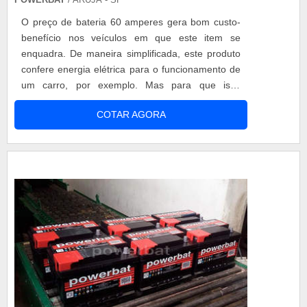
O preço de bateria 60 amperes gera bom custo-
benefício nos veículos em que este item se
enquadra. De maneira simplificada, este produto
confere energia elétrica para o funcionamento de
um carro, por exemplo. Mas para que isso
aconteça, existem outros itens dentro do veículo
COTAR AGORA
que, em conjunto, dão a partida quando alguém
gira a chave na ignição. Esta é a mais utilizadas
em veículos de passeio, pois consegue atender
bem, sem sobrecarregar ou parar d...