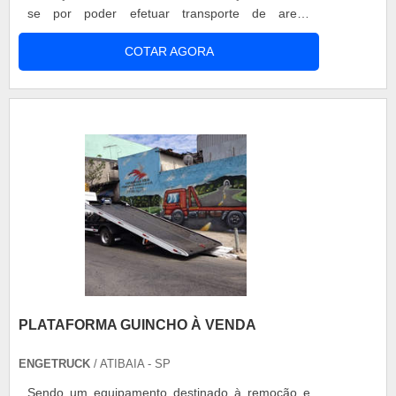
se por poder efetuar transporte de areia,
cascalho, terra, etc. O material pode ter um pistão
COTAR AGORA
acionado em leque ou frontal e ainda,
acionamento direto de 2 pistões.
PLATAFORMA GUINCHO À VENDA
ENGETRUCK
/ ATIBAIA - SP
Sendo um equipamento destinado à remoção e