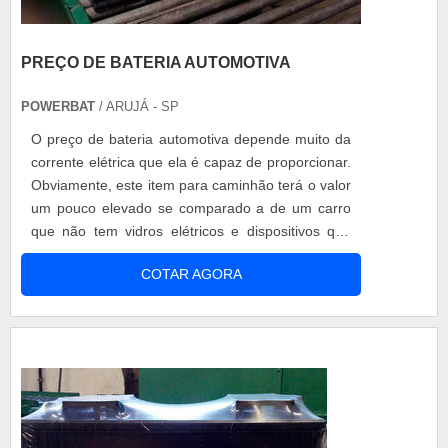
PREÇO DE BATERIA AUTOMOTIVA
POWERBAT
/ ARUJÁ - SP
O preço de bateria automotiva depende muito da
corrente elétrica que ela é capaz de proporcionar.
Obviamente, este item para caminhão terá o valor
um pouco elevado se comparado a de um carro
que não tem vidros elétricos e dispositivos que
possam fazer o uso da mesma. Em todo o caso, o
COTAR AGORA
ideal é comprar com fabricante que ofereça um
teto justo e ofereça garantias. Veículos em que o
produto é utilizado Ford; Fiat; Volkswagen; Toyota;
Nissan; ...