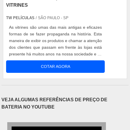
VITRINES
TW PELÍCULAS
/ SÃO PAULO - SP
As vitrines são umas das mais antigas e eficazes
formas de se fazer propaganda na história. Esta
maneira de exibir os produtos e chamar a atenção
dos clientes que passam em frente às lojas está
presente há muitos anos na nossa sociedade e se
mantém em constante utilização devido à sua
COTAR AGORA
funcionalidade. No entanto, nos casos de lojas de
rua, por exemplo, essas vitrines contam com o
contato incessante do sol, o que pode causar
grandes danos tanto às....
VEJA ALGUMAS REFERÊNCIAS DE PREÇO DE
BATERIA NO YOUTUBE