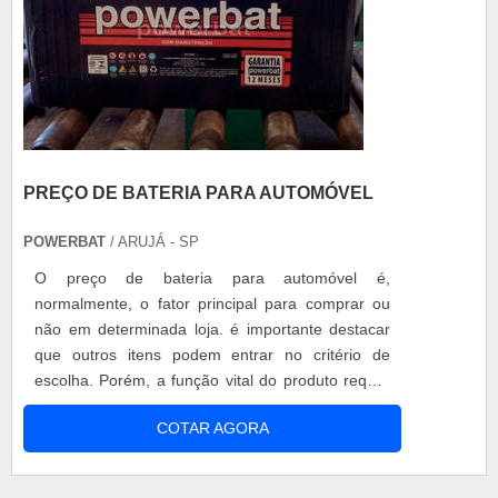
PREÇO DE BATERIA PARA AUTOMÓVEL
POWERBAT
/ ARUJÁ - SP
O preço de bateria para automóvel é,
normalmente, o fator principal para comprar ou
não em determinada loja. é importante destacar
que outros itens podem entrar no critério de
escolha. Porém, a função vital do produto requer
que o motorista tenha muita atenção na hora da
COTAR AGORA
escolha. Este item faz parte de um complexo
sistema que, de maneira simplificada, é
responsável por acionar o carro e suas partes