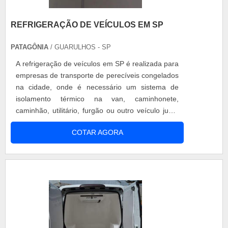
REFRIGERAÇÃO DE VEÍCULOS EM SP
PATAGÔNIA
/ GUARULHOS - SP
A refrigeração de veículos em SP é realizada para
empresas de transporte de perecíveis congelados
na cidade, onde é necessário um sistema de
isolamento térmico na van, caminhonete,
caminhão, utilitário, furgão ou outro veículo junto
com o aparelho de refrigeração, que é controlado
COTAR AGORA
pelo motorista em sua cabine, a fim de manter as
temperaturas ideias durante o trajeto. A
refrigeração de veículos em SP e todo o Brasil O
aparelho escolhido para com....