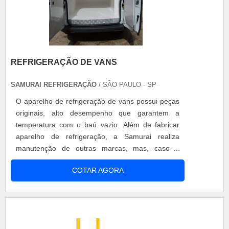
REFRIGERAÇÃO DE VANS
SAMURAI REFRIGERAÇÃO
/ SÃO PAULO - SP
O aparelho de refrigeração de vans possui peças
originais, alto desempenho que garantem a
temperatura com o baú vazio. Além de fabricar
aparelho de refrigeração, a Samurai realiza
manutenção de outras marcas, mas, caso o
cliente não possa ir até a fábrica, a prestadora de
COTAR AGORA
serviços possui assistências técnicas autorizadas.
O produto é ideal para transportar Laticínios;
Frios; Verduras; Frango e carnes; Entre outros.
Para saber mais, peça....