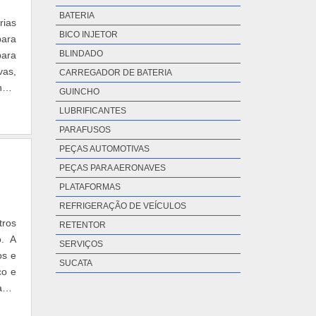
BATERIA
rias
BICO INJETOR
para
BLINDADO
para
vas,
CARREGADOR DE BATERIA
nete
GUINCHO
LUBRIFICANTES
PARAFUSOS
PEÇAS AUTOMOTIVAS
PEÇAS PARA AERONAVES
PLATAFORMAS
REFRIGERAÇÃO DE VEÍCULOS
tros
RETENTOR
o. A
SERVIÇOS
os e
SUCATA
ço e
ante