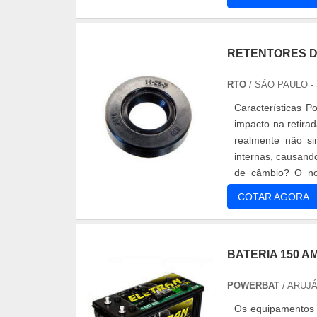
RETENTORES D
RTO
/ SÃO PAULO -
Características 
impacto na retira
realmente não s
internas, causand
de câmbio? O nom
fluidos, ne....
COTAR AGORA
BATERIA 150 
POWERBAT
/ ARUJÁ
Os equipamentos 