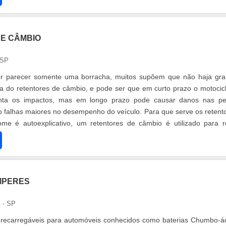
E CÂMBIO
 SP
Por parecer somente uma borracha, muitos supõem que não haja gr
da do retentores de câmbio, e pode ser que em curto prazo o motocicl
inta os impactos, mas em longo prazo pode causar danos nas p
o falhas maiores no desempenho do veículo. Para que serve os retent
e é autoexplicativo, um retentores de câmbio é utilizado para r
AMPERES
 - SP
recarregáveis para automóveis conhecidos como baterias Chumbo-á