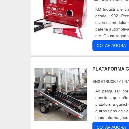
KM Indústria é u
desde 1992. Pos
diversos modelos 
bateria automotiva
etc. Os carregado
em aço, pintu....
COTAR AGORA
PLATAFORMA G
ENGETRUCK
/ ATIBA
Ao pesquisar por
quesitos que sã
plataforma guinch
outros tipos de v
mais informações
verificar, em prim..
COTAR AGORA