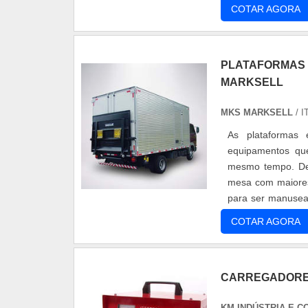
qualidade. Além dis
COTAR AGORA
PLATAFORMAS 
MARKSELL
MKS MARKSELL
/ I
As plataformas
equipamentos que
mesmo tempo. Des
mesa com maiores 
para ser manusead
de Carga Máxima [
COTAR AGORA
CARREGADORES
KM INDÚSTRIA E C