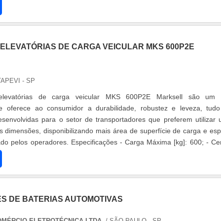
s....
ELEVATÓRIAS DE CARGA VEICULAR MKS 600P2E
TAPEVI - SP
 elevatórias de carga veicular MKS 600P2E Marksell são um 
 oferece ao consumidor a durabilidade, robustez e leveza, tud
envolvidas para o setor de transportadores que preferem utilizar
dimensões, disponibilizando mais área de superfície de carga e es
o pelos operadores. Especificações - Carga Máxima [kg]: 600; - Ce
mm]: 600; - A....
 DE BATERIAS AUTOMOTIVAS
OMÉRCIO ELETROTÉCNICA LTDA.
/ SÃO PAULO - SP