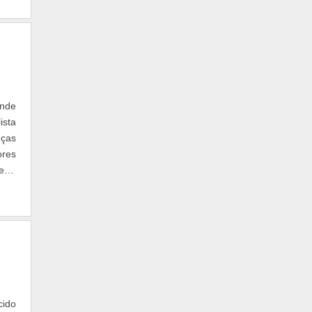
ande
ista
eças
ores
eter
cido