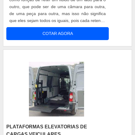
outro, que pode ser de uma câmara para outra,
de uma peça para outra, mas isso não significa
que eles sejam todos os iguais, pois cada retentor
é designado a tipos específicos de moto como o
COTAR AGORA
retentor de bengala ttr 125. A bengala da moto é
uma parte essencial da moto responsável por
realizar o amortecimento. Na parte interior da
bengala existem p....
PLATAFORMAS ELEVATORIAS DE
CARGAS VEICULARES