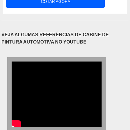
COTAR AGORA
Características do guincho asa delta pesado O
guincho asa delta é empregado em inúmeros
procedimentos que requerem equipamentos de
transporte robustos e ágeis. ....
VEJA ALGUMAS REFERÊNCIAS DE CABINE DE
PINTURA AUTOMOTIVA NO YOUTUBE