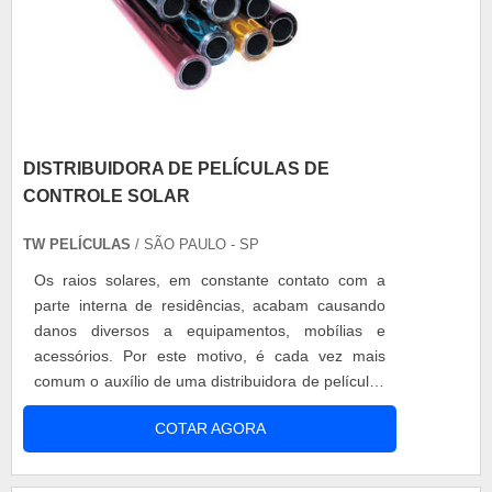
DISTRIBUIDORA DE PELÍCULAS DE
CONTROLE SOLAR
TW PELÍCULAS
/ SÃO PAULO - SP
Os raios solares, em constante contato com a
parte interna de residências, acabam causando
danos diversos a equipamentos, mobílias e
acessórios. Por este motivo, é cada vez mais
comum o auxílio de uma distribuidora de películas
de controle solar, instalando o produto em janelas
COTAR AGORA
as funcionais películas de controle solar. Afinal,
este item proporciona um bloqueio funcional de
até 99% dos raios ultravioletas. Com isso, as