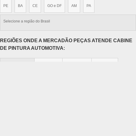
PE
BA
CE
GO e DF
AM
PA
Selecione a região do Brasil
REGIÕES ONDE A MERCADÃO PEÇAS ATENDE CABINE
DE PINTURA AUTOMOTIVA:
Região Central
Zona Norte
Zona Oeste
Zona Sul
Zona Leste
Grande São Paulo
Litoral de São Paulo
Aclimação
Bela Vista
Bom Retiro
Brás
Cambuci
Centro
Consolação
Higienópolis
Glicério
Liberdade
Luz
Pari
República
Santa Cecília