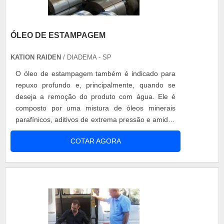
ÓLEO DE ESTAMPAGEM
KATION RAIDEN
/ DIADEMA - SP
O óleo de estampagem também é indicado para
repuxo profundo e, principalmente, quando se
deseja a remoção do produto com água. Ele é
composto por uma mistura de óleos minerais
parafínicos, aditivos de extrema pressão e amidas
de ácidos graxos vegetais. Vantagens do óleo de
COTAR AGORA
estampagem Longa vida útil das ferramentas;
Ausência de corrosão ou manchamento nas
superfícies metálicas; Superior acabamento das
peças; Elevado grau de acabamento de....