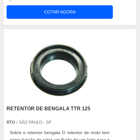
como: carregador para bateria, carregador de
COTAR AGORA
bateria automotivo, carregador de bateria
tracionária, etc. O carregador de bateria
automotivo pode ser utilizado em carros, ônibus,
caminhões e tratores. Este equipamento possui....
RETENTOR DE BENGALA TTR 125
RTO
/ SÃO PAULO - SP
Sobre o retentor bengala O retentor de moto tem
como função de reter um fluido de um lado para o