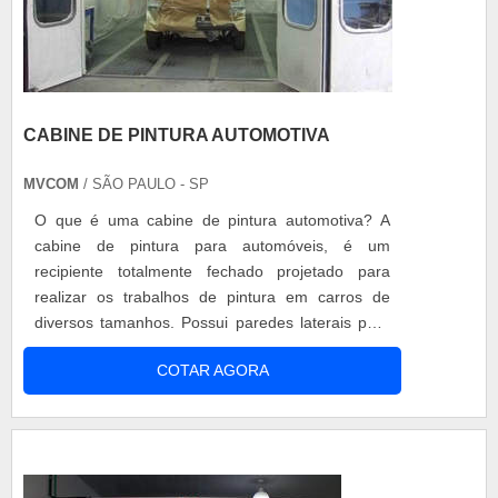
CABINE DE PINTURA AUTOMOTIVA
MVCOM
/ SÃO PAULO - SP
O que é uma cabine de pintura automotiva? A
cabine de pintura para automóveis, é um
recipiente totalmente fechado projetado para
realizar os trabalhos de pintura em carros de
diversos tamanhos. Possui paredes laterais para
garantir que o processo de tingimento e secagem
COTAR AGORA
da superfície seja feita sem intervenções
externas. Vantagens da cabine de pintura
automotiva: - Melhora das condições de trabalho
para executores; - Ambientes fech...