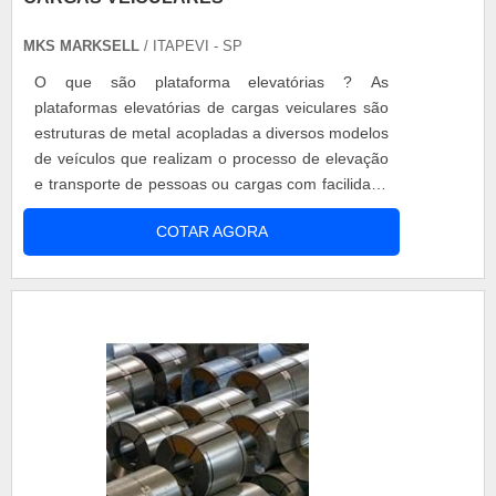
MKS MARKSELL
/ ITAPEVI - SP
O que são plataforma elevatórias ? As
plataformas elevatórias de cargas veiculares são
estruturas de metal acopladas a diversos modelos
de veículos que realizam o processo de elevação
e transporte de pessoas ou cargas com facilidade
e segurança. Aplicação - Carros leves; - Vans; -
COTAR AGORA
Furgões; - Micro-ônibus; Vantagens Esse produto
oferece maior segurança e agilidade para os
processos de carga e descarga de veículos, além
de....