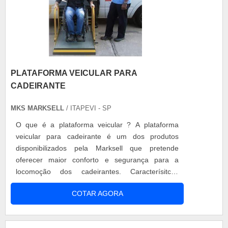
PLATAFORMA VEICULAR PARA
CADEIRANTE
MKS MARKSELL
/ ITAPEVI - SP
O que é a plataforma veicular ? A plataforma
veicular para cadeirante é um dos produtos
disponibilizados pela Marksell que pretende
oferecer maior conforto e segurança para a
locomoção dos cadeirantes. Caracterísitcas
Construída em metal altamente resistente,
COTAR AGORA
controle de subida e descida, motor de
movimentação garante que a locomoção de
pessoas com mobilidade reduzida possa ser