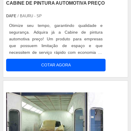
CABINE DE PINTURA AUTOMOTIVA PREÇO
DAFE
/ BAURU - SP
Otimize seu tempo, garantindo qualidade e
segurança. Adquira já a Cabine de pintura
automotiva preço! Um produto para empresas
que possuem limitação de espaço e que
necessitem de serviço rápido com economia de
mão de obra. Confira os benefícios: Com a
COTAR AGORA
Cabine de pintura automotiva preço a nevoa de
pulverização não se espalha pelo ambiente;
Protege o automóvel de ciscos ou poeira durante
a pintura; Assegura acabamento perfeito durante
o proce...