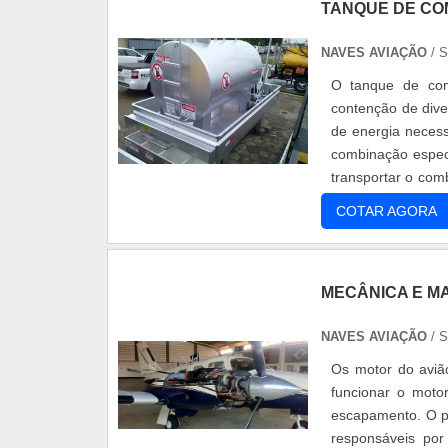
TANQUE DE CO
NAVES AVIAÇÃO
/ 
O tanque de com
contenção de dive
de energia neces
combinação espec
transportar o com
funcionamento ass
COTAR AGORA
MECÂNICA E M
NAVES AVIAÇÃO
/ 
Os motor do avião
funcionar o moto
escapamento. O pr
responsáveis por