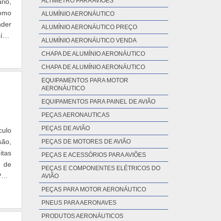
ALTÍMETRO PARA AVIÕES
rio,
como
ALUMÍNIO AERONÁUTICO
nder
ALUMÍNIO AERONÁUTICO PREÇO
ível
ALUMÍNIO AERONÁUTICO VENDA
CHAPA DE ALUMÍNIO AERONÁUTICO
CHAPA DE ALUMÍNIO AERONÁUTICO
EQUIPAMENTOS PARA MOTOR
AERONÁUTICO
EQUIPAMENTOS PARA PAINEL DE AVIÃO
PEÇAS AERONAUTICAS
PEÇAS DE AVIÃO
culo
são,
PEÇAS DE MOTORES DE AVIÃO
itas
PEÇAS E ACESSÓRIOS PARA AVIÕES
s de
PEÇAS E COMPONENTES ELÉTRICOS DO
Para
AVIÃO
PEÇAS PARA MOTOR AERONÁUTICO
PNEUS PARA AERONAVES
PRODUTOS AERONÁUTICOS