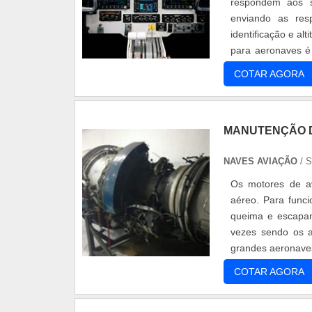
respondem aos si
enviando as res
identificação e al
para aeronaves é 
contornar algumas
COTAR AGORA
MANUTENÇÃO 
NAVES AVIAÇÃO
/ 
Os motores de av
aéreo. Para funci
queima e escapam
vezes sendo os a
grandes aeronave
manter funcionand
COTAR AGORA