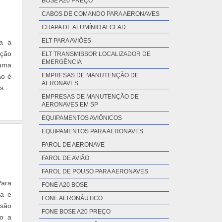
BOSE A20 PREÇO
CABOS DE COMANDO PARA AERONAVES
CHAPA DE ALUMÍNIO ALCLAD
ELT PARA AVIÕES
za a
ação
ELT TRANSMISSOR LOCALIZADOR DE
EMERGÊNCIA
 uma
EMPRESAS DE MANUTENÇÃO DE
ão é
AERONAVES
 seu
EMPRESAS DE MANUTENÇÃO DE
AERONAVES EM SP
EQUIPAMENTOS AVIÔNICOS
EQUIPAMENTOS PARA AERONAVES
FAROL DE AERONAVE
FAROL DE AVIÃO
FAROL DE POUSO PARA AERONAVES
Para
FONE A20 BOSE
ma e
FONE AERONÁUTICO
 são
FONE BOSE A20 PREÇO
so a