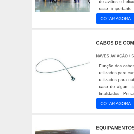
de aviões e helic
esse importante
manutenção de ae
COTAR AGORA
CABOS DE CO
NAVES AVIAÇÃO
/ 
Função dos cabo
utilizados para c
utilizados para o
caso de algum ti
finalidades. Pri
aeronaves vem de
COTAR AGORA
EQUIPAMENTOS