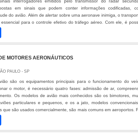
nais interrogadores emitidos pelo transmissor do radar secundá
postas em sinais que podem conter informações codificadas, 
titude do avião. Além de alertar sobre uma aeronave inimiga, o transpo
essencial para o controle efetivo do tráfego aéreo. Com ele, é poss
 limitações.
DE MOTORES AERONÁUTICOS
SÃO PAULO - SP
ião são os equipamentos principais para o funcionamento do veí
onar o motor, é necessário quatro fases: admissão de ar, compreen
ento. Os modelos de avião mais conhecidos são os bimotores, mu
viões particulares e pequenos, e os a jato, modelos convencionai
s que são usados comercialmente, são mais comuns em aeroportos. 
o é necess.