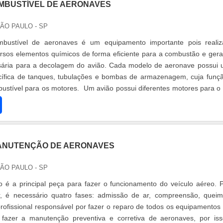
MBUSTÍVEL DE AERONAVES
SÃO PAULO - SP
bustível de aeronaves é um equipamento importante pois reali
rsos elementos químicos de forma eficiente para a combustão e ger
sária para a decolagem do avião. Cada modelo de aeronave possui
ífica de tanques, tubulações e bombas de armazenagem, cuja funç
bustível para os motores. Um avião possui diferentes motores para o
ert
ANUTENÇÃO DE AERONAVES
SÃO PAULO - SP
 é a principal peça para fazer o funcionamento do veículo aéreo. 
r, é necessário quatro fases: admissão de ar, compreensão, quei
ofissional responsável por fazer o reparo de todos os equipamentos
 fazer a manutenção preventiva e corretiva de aeronaves, por is