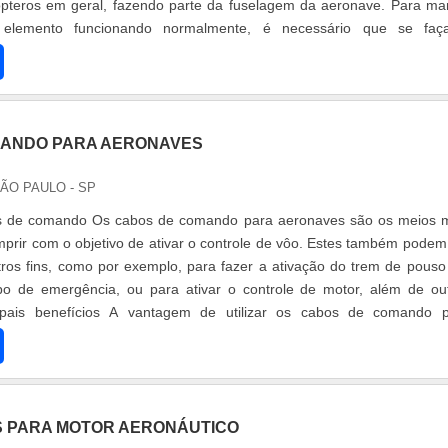
ópteros em geral, fazendo parte da fuselagem da aeronave. Para ma
 elemento funcionando normalmente, é necessário que se faç
ronaves em célu.
MANDO PARA AERONAVES
SÃO PAULO - SP
s de comando Os cabos de comando para aeronaves são os meios 
umprir com o objetivo de ativar o controle de vôo. Estes também podem
utros fins, como por exemplo, para fazer a ativação do trem de pous
po de emergência, ou para ativar o controle de motor, além de ou
ncipais benefícios A vantagem de utilizar os cabos de comando 
 sua .
 PARA MOTOR AERONÁUTICO