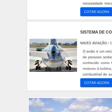
necessidade mec
problemas nos av
COTAR AGORA
SISTEMA DE CO
NAVES AVIAÇÃO
/ 
O avião é um veí
de pessoas andam
conhecido como Q
motores à turbina
combustível de a
custos para as c
COTAR AGORA