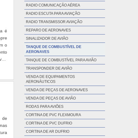
RADIO COMUNICAÇÃO AÉREA
RADIO ESCUTA PARA AVIAÇÃO
RADIO TRANSMISSOR AVIAÇÃO
REPARO DE AERONAVES
ia é
mpre
SINALIZADOR DE AVIÃO
om o
TANQUE DE COMBUSTÍVEL DE
ento
AERONAVES
veis
TANQUE DE COMBUSTÍVEL PARA AVIÃO
TRANSPONDER DE AVIÃO
VENDA DE EQUIPAMENTOS
AERONÁUTICOS
VENDA DE PEÇAS DE AERONAVES
VENDA DE PEÇAS DE AVIÃO
RODAS PARA AVIÕES
CORTINA DE PVC FLEXMOURA
s de
CORTINA DE PVC DUFRIO
emas
CORTINA DE AR DUFRIO
tura