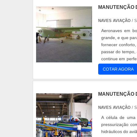
MANUTENÇÃO 
NAVES AVIAÇÃO
/ 
Aeronaves em bo
grande, e que par
fornecer conforto
passar do tempo,
continue em perfe
nos momentos de 
COTAR AGORA
MANUTENÇÃO 
NAVES AVIAÇÃO
/ 
A célula de uma
pressurização co
hidráulicos do av