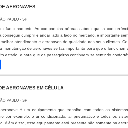
DE AERONAVES
SÃO PAULO - SP
m funcionamento As companhias aéreas sabem que a concorrênc
a conseguir cumprir e andar lado a lado no mercado, é importante se
, melhor atendimento e aeronaves de qualidade aos seus clientes. C
 a manutenção de aeronaves se faz importante para que o funcionam
ito estado, e para que os passageiros continuem se sentindo confortá
vi.
DE AERONAVES EM CÉLULA
SÃO PAULO - SP
 aeronave é um equipamento que trabalha com todos os sistema
mo por exemplo, o ar condicionado, ar pneumático e todos os sist
ião. Além disso, esse equipamento está presente não somente na estru