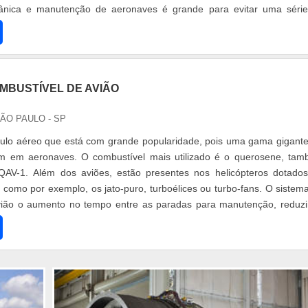
ânica e manutenção de aeronaves é grande para evitar uma séri
iões. Mecâ
MBUSTÍVEL DE AVIÃO
SÃO PAULO - SP
culo aéreo que está com grande popularidade, pois uma gama gigant
 em aeronaves. O combustível mais utilizado é o querosene, ta
AV-1. Além dos aviões, estão presentes nos helicópteros dotado
, como por exemplo, os jato-puro, turboélices ou turbo-fans. O sistem
vião o aumento no tempo entre as paradas para manutenção, reduz
ompanhia