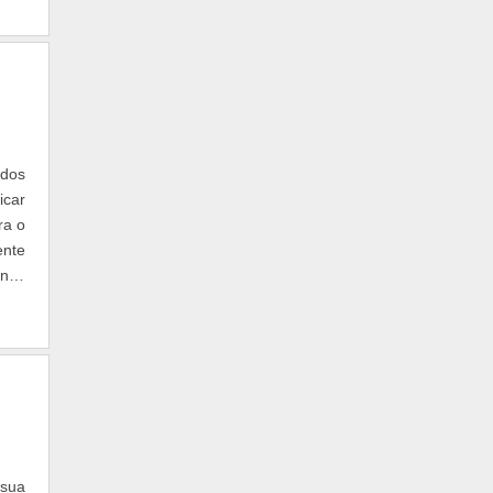
ados
icar
ra o
ente
ança
 sua