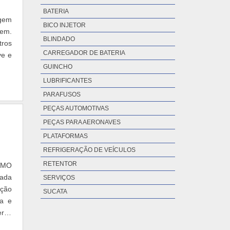
BATERIA
BICO INJETOR
gem.
BLINDADO
tros
CARREGADOR DE BATERIA
GUINCHO
LUBRIFICANTES
PARAFUSOS
PEÇAS AUTOMOTIVAS
PEÇAS PARA AERONAVES
PLATAFORMAS
REFRIGERAÇÃO DE VEÍCULOS
RETENTOR
EMO
rada
SERVIÇOS
ação
SUCATA
va e
ria,