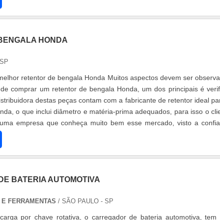
 BENGALA HONDA
 SP
melhor retentor de bengala Honda Muitos aspectos devem ser observ
s de comprar um retentor de bengala Honda, um dos principais é verif
stribuidora destas peças contam com a fabricante de retentor ideal pa
da, o que inclui diâmetro e matéria-prima adequados, para isso o cli
 uma empresa que conheça muito bem esse mercado, visto a confi
E BATERIA AUTOMOTIVA
 E FERRAMENTAS
/ SÃO PAULO - SP
carga por chave rotativa, o carregador de bateria automotiva, tem