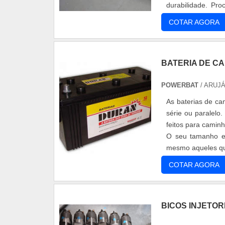
durabilidade. Pr
matérias-primas de
COTAR AGORA
BATERIA DE CA
POWERBAT
/ ARUJÁ
As baterias de ca
série ou paralelo
feitos para camin
O seu tamanho e 
mesmo aqueles que
em bateria de....
COTAR AGORA
BICOS INJETO