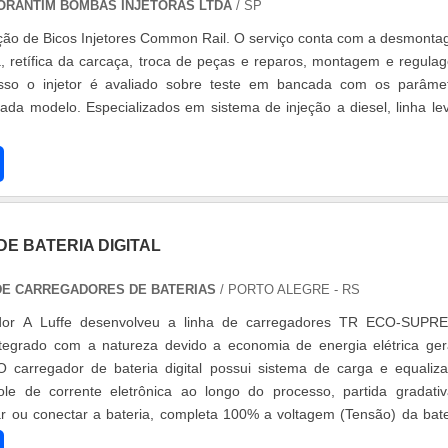
TORANTIM BOMBAS INJETORAS LTDA
/ SP
za, retífica da carcaça, troca de peças e reparos, montagem e regula
sso o injetor é avaliado sobre teste em bancada com os parâme
ema de injeção a diesel, linha leve e
E BATERIA DIGITAL
 DE CARREGADORES DE BATERIAS
/ PORTO ALEGRE - RS
dor A Luffe desenvolveu a linha de carregadores TR ECO-SUPR
tegrado com a natureza devido a economia de energia elétrica ge
 carregador de bateria digital possui sistema de carga e equaliz
role de corrente eletrônica ao longo do processo, partida gradati
ar ou conectar a bateria, completa 100% a voltagem (Tensão) da bate
amperag....