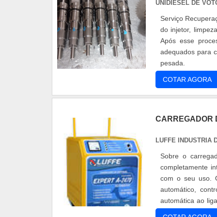
UNIDIESEL DE VO
Serviço Recuperação de Bicos Injetores Common Rail. O serviço conta com a desmontagem
do injetor, limpe
Após esse proce
adequados para cada modelo. Especializados em sist
pesada.
COTAR AGORA
CARREGADOR D
LUFFE INDUSTRIA
Sobre o carrega
completamente in
com o seu uso. O
automático, cont
automática ao lig
completa 100% a 