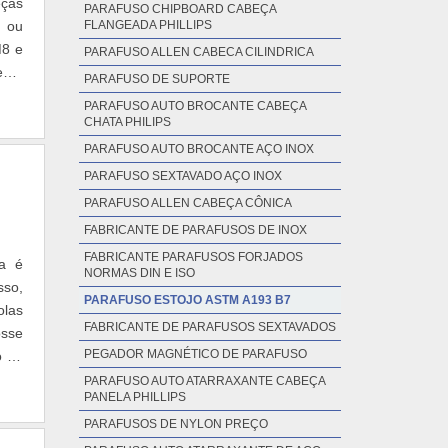
eças
PARAFUSO CHIPBOARD CABEÇA
o ou
FLANGEADA PHILLIPS
M8 e
PARAFUSO ALLEN CABECA CILINDRICA
nto
PARAFUSO DE SUPORTE
PARAFUSO AUTO BROCANTE CABEÇA
CHATA PHILIPS
PARAFUSO AUTO BROCANTE AÇO INOX
PARAFUSO SEXTAVADO AÇO INOX
PARAFUSO ALLEN CABEÇA CÔNICA
FABRICANTE DE PARAFUSOS DE INOX
FABRICANTE PARAFUSOS FORJADOS
la é
NORMAS DIN E ISO
sso,
PARAFUSO ESTOJO ASTM A193 B7
olas
FABRICANTE DE PARAFUSOS SEXTAVADOS
osse
PEGADOR MAGNÉTICO DE PARAFUSO
o de
PARAFUSO AUTO ATARRAXANTE CABEÇA
PANELA PHILLIPS
PARAFUSOS DE NYLON PREÇO