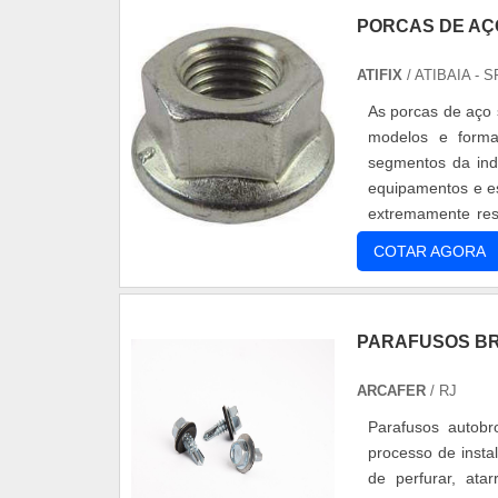
PORCAS DE AÇ
ATIFIX
/ ATIBAIA - S
As porcas de aço
modelos e forma
segmentos da ind
equipamentos e es
extremamente resi
elas também podem
COTAR AGORA
PARAFUSOS B
ARCAFER
/ RJ
Parafusos autobro
processo de insta
de perfurar, at