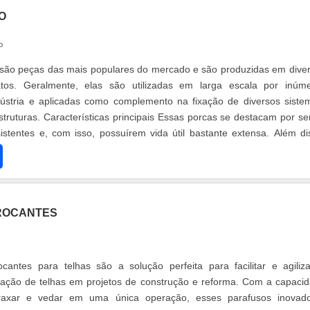
O
P
 são peças das mais populares do mercado e são produzidas em dive
tos. Geralmente, elas são utilizadas em larga escala por inúm
ústria e aplicadas como complemento na fixação de diversos siste
truturas. Características principais Essas porcas se destacam por s
stentes e, com isso, possuírem vida útil bastante extensa. Além di
 ....
ROCANTES
cantes para telhas são a solução perfeita para facilitar e agiliz
lação de telhas em projetos de construção e reforma. Com a capaci
arraxar e vedar em uma única operação, esses parafusos inovad