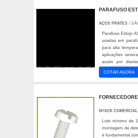
PARAFUSO EST
AÇOS PRATES
/ SÃ
Parafuso Estojo A
usadas em parafu
para alta tempera
aplicações severa
assim por diant
propriedades me..
COTAR AGORA
FORNECEDORES
NYACK COMERCIA
Lote mínimo de 1
montagem de deter
é fundamental con