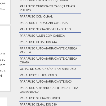
PARAFUSO PHILIPS CABEÇA CHATA
eças
PARAFUSO CHIPBOARD CABEÇA CHATA
endo
PHILIPS
PARAFUSO COM OLHAL
PARAFUSO FENDA CABEÇA CHATA
PARAFUSO SEXTAVADO FLANGEADO
PARAFUSO ALLEN COM CABEÇA
PARAFUSO OLHAL DIN 444
PARAFUSO AUTO ATARRAXANTE CABEÇA
PANELA
ente
PARAFUSO AUTO ATARRAXANTE CABEÇA
a-se
CHATA
 com
OLHAL DE SUSPENSÃO TIPO PARAFUSO
 sua
PARAFUSOS E FIXADORES
cios
PARAFUSO AUTO ATARRAXANTE INOX
PARAFUSO AUTO BROCANTE PARA TELHA
GALVANIZADA
PARAFUSO SEXTAVADO INOX
PARAFUSO OLHAL DIN 580