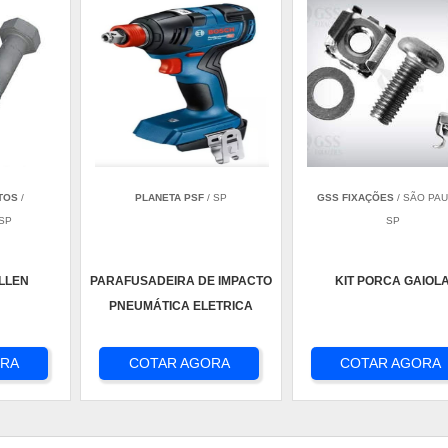
TOS
/
PLANETA PSF
/ SP
GSS FIXAÇÕES
/ SÃO PAU
 SP
SP
LLEN
PARAFUSADEIRA DE IMPACTO
KIT PORCA GAIOL
PNEUMÁTICA ELETRICA
ORA
COTAR AGORA
COTAR AGORA