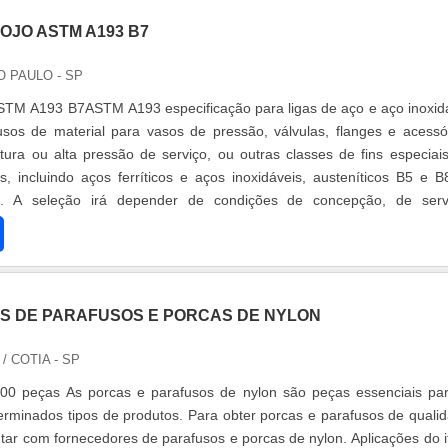
OJO ASTM A193 B7
O PAULO - SP
STM A193 B7ASTM A193 especificação para ligas de aço e aço inoxid
sos de material para vasos de pressão, válvulas, flanges e acessó
tura ou alta pressão de serviço, ou outras classes de fins especiai
s, incluindo aços ferríticos e aços inoxidáveis, austeníticos B5 e B
e. A seleção irá depender de condições de concepção, de serv
.
 DE PARAFUSOS E PORCAS DE NYLON
L
/ COTIA - SP
00 peças As porcas e parafusos de nylon são peças essenciais pa
minados tipos de produtos. Para obter porcas e parafusos de quali
tar com fornecedores de parafusos e porcas de nylon. Aplicações do 