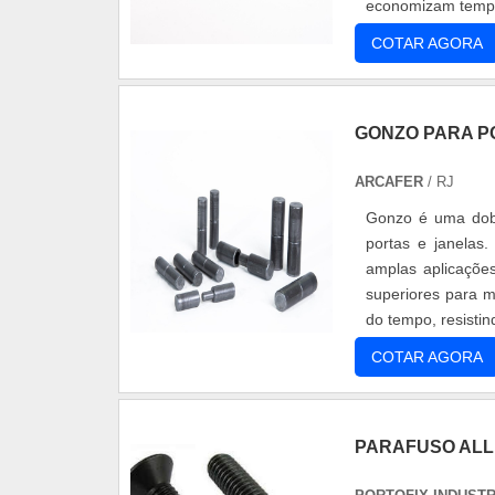
economizam tempo,
COTAR AGORA
GONZO PARA P
ARCAFER
/ RJ
Gonzo é uma dobr
portas e janelas
amplas aplicações. Sua composição de alta qualidade garante resistência e dur
superiores para m
do tempo, resistin
COTAR AGORA
PARAFUSO ALL