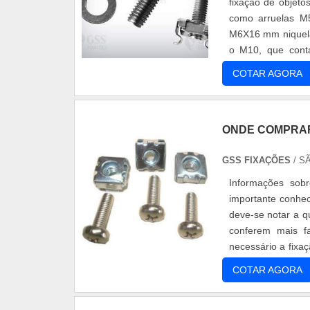
fixação de objeto
como arruelas M
M6X16 mm niquela
o M10, que cont
trivalente amarelo 
COTAR AGORA
ONDE COMPRAR
GSS FIXAÇÕES
/ S
Informações sob
importante conhec
deve-se notar a q
conferem mais f
necessário a fixaç
uma rebitadeir....
COTAR AGORA