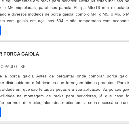
s e equipamentos em racks para servidor. Neste kit estão inclusas p
5 e M6 niqueladas, parafusos panela Philips M5x16 mm niquelad
do e diversos modelos de porca gaiola, como o M4, o M5, o M6, o 
am com gaiola em aço inox 304 e são temperadas com acabame
ou br....
 PORCA GAIOLA
ÃO PAULO - SP
re a porca gaiola Antes de perguntar onde comprar porca gaio
er distribuidoras e fabricantes que forneçam ótimos produtos. Para i
ualidade em que são feitas as peças e a sua aplicação. As porcas gai
acilidade na montagem de racks para servidores, já que caso f
ão por meio de rebites, além dos rebites em si, seria necessário o us