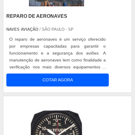
REPARO DE AERONAVES
NAVES AVIAÇÃO
/ SÃO PAULO - SP
O reparo de aeronaves é um serviço oferecido
por empresas capacitadas para garantir o
funcionamento e a segurança dos aviões. A
manutenção de aeronaves tem como finalidade a
verificação nos mais diversos equipamentos e
recuperação da funcionalidade dos mesmos. O
COTAR AGORA
reparo de aviões é uma solução inteligente para
empresas que desejam ajustar ou regular
equipamentos de maneira eficiente e que ainda
não precisam ser trocadas. A manutenção só é
po.