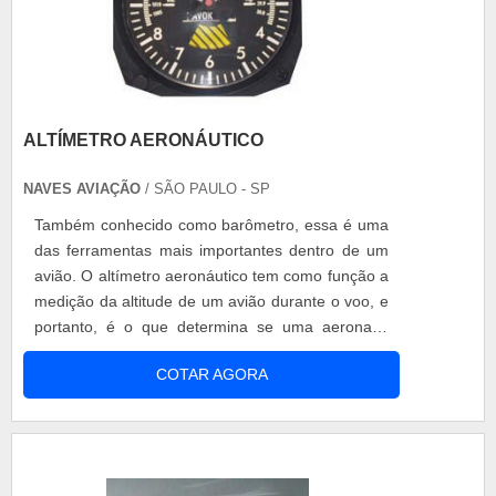
ALTÍMETRO AERONÁUTICO
NAVES AVIAÇÃO
/ SÃO PAULO - SP
Também conhecido como barômetro, essa é uma
das ferramentas mais importantes dentro de um
avião. O altímetro aeronáutico tem como função a
medição da altitude de um avião durante o voo, e
portanto, é o que determina se uma aeronave
está capacitada para voo. Atualmente existem
COTAR AGORA
dois barômetros disponíveis para comercialização
no mercado: Mecânico: medição da pressão
atmosférica da altura da aeronave até o mar;
Radar: emite ondas sonoras que calcula.