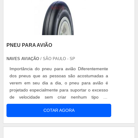
PNEU PARA AVIÃO
NAVES AVIAÇÃO
/ SÃO PAULO - SP
Importância do pneu para avião Diferentemente
dos pneus que as pessoas são acostumadas a
verem em seu dia a dia, o pneu para avião é
projetado especialmente para suportar o excesso
de velocidade sem criar nenhum tipo de
protuberância e amortecer com suavidade os
COTAR AGORA
pousos realizados repetidas vezes durante o dia.
Para que ambas as ocasiões sejam cumpridas
com sucesso, é necessário que o pneu para avião
seja fabricado com material de qualidade que of.