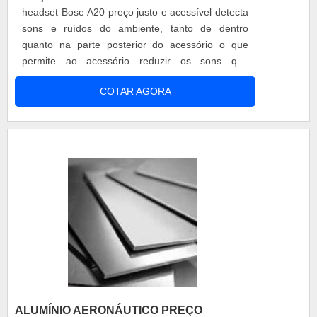
headset Bose A20 preço justo e acessível detecta
sons e ruídos do ambiente, tanto de dentro
quanto na parte posterior do acessório o que
permite ao acessório reduzir os sons que
incomodam para que o piloto se concentre na
COTAR AGORA
comunicação com a equipe de suporte aéreo. O
headset possui durabilidade capaz de exceder
todas as expetativas, promovendo uma viagem
silenciosa e tranquila, eliminando os pontos quent.
ALUMÍNIO AERONÁUTICO PREÇO