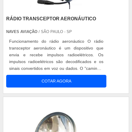
RÁDIO TRANSCEPTOR AERONÁUTICO
NAVES AVIAÇÃO
/ SÃO PAULO - SP
Funcionamento do rádio aeronáutico O rádio
transceptor aeronáutico é um dispositivo que
envia e recebe impulsos radioelétricos. Os
impulsos radioelétricos são decodificados e os
sinais convertidos em voz ou dados. O "caminho"
por onde essa onda percorre se chama
COTAR AGORA
frequência, logo, para que dois aparelhos possam
se comunicar, eles precisam estar na mesma
frequência de comunicação. Características do
produto O rádio transceptor aeronáutico.