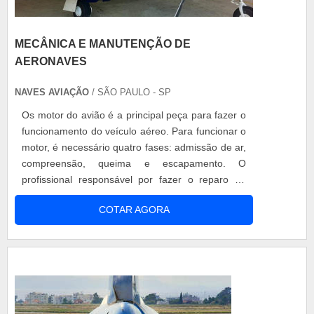
MECÂNICA E MANUTENÇÃO DE
AERONAVES
NAVES AVIAÇÃO
/ SÃO PAULO - SP
Os motor do avião é a principal peça para fazer o
funcionamento do veículo aéreo. Para funcionar o
motor, é necessário quatro fases: admissão de ar,
compreensão, queima e escapamento. O
profissional responsável por fazer o reparo de
todos os equipamentos são responsáveis por
COTAR AGORA
fazer a manutenção preventiva e corretiva de
aeronaves, por isso a necessidade mecânica e
manutenção de aeronaves é grande para evitar
uma série de problemas nos aviões. Mecâ