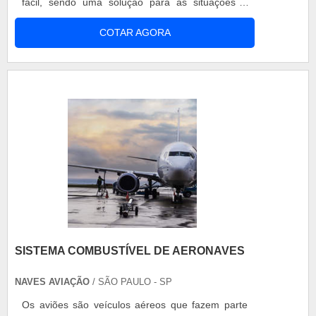
fácil, sendo uma solução para as situações e
imprevistos. Com o rádio para aviação, os
COTAR AGORA
usuários podem estabelecer chamadas e
conversas com um ou mais usuários, em um
mesmo canal. Portanto, permite o trabalho em
equipe e a troca de informações, a todo
momento, e em qualquer local.
SISTEMA COMBUSTÍVEL DE AERONAVES
NAVES AVIAÇÃO
/ SÃO PAULO - SP
Os aviões são veículos aéreos que fazem parte