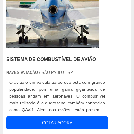
SISTEMA DE COMBUSTÍVEL DE AVIÃO
NAVES AVIAÇÃO
/ SÃO PAULO - SP
O avião é um veículo aéreo que está com grande
popularidade, pois uma gama gigantesca de
pessoas andam em aeronaves. O combustível
mais utilizado é o querosene, também conhecido
como QAV-1. Além dos aviões, estão presentes
nos helicópteros dotados de motores à turbina,
COTAR AGORA
como por exemplo, os jato-puro, turboélices ou
turbo-fans. O sistema de combustível de avião o