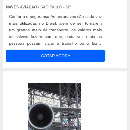
NAVES AVIAÇÃO
/ SÃO PAULO - SP
Conforto e segurança As aeronaves são cada vez
mais utilizadas no Brasil, além de ser tornarem
um grande meio de transporte, os valores mais
acessíveis fazem com que, cada vez mais as
pessoas possam viajar a trabalho ou a lazer,
dependendo exclusivamente transportadas por
COTAR AGORA
aeronaves. A função principal dos fones para
aeronaves é a de tornar as viagens mais
confortáveis para os pilotos que sofrem com a
pressão dentro do avião. A pressão nos ouvidos.