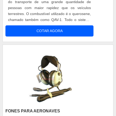
do transporte de uma grande quantidade de
pessoas com maior rapidez que os veículos
terrestres. O combustível utilizado é o querosene,
chamado também como QAV-1. Todo o sistema
combustível de aeronaves é responsável por
COTAR AGORA
manter o constante fluxo do combustível livres de
elementos de contaminação independente do
movimentação da aeronave. Outro ponto positivo
é o aumento no tempo entre as paradas para ma.
FONES PARA AERONAVES