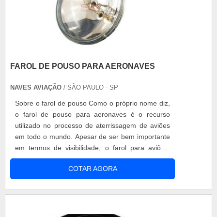
FAROL DE POUSO PARA AERONAVES
NAVES AVIAÇÃO
/ SÃO PAULO - SP
Sobre o farol de pouso Como o próprio nome diz,
o farol de pouso para aeronaves é o recurso
utilizado no processo de aterrissagem de aviões
em todo o mundo. Apesar de ser bem importante
em termos de visibilidade, o farol para aviões,
como regra, deve permanecer sempre aceso,
COTAR AGORA
independente desse fator. Toda uma linguagem
incorporada na aviação, a exemplo dos navios
que se utilizavam desse tipo de comunicação para
navegar com segurança. Daí a tamanh.