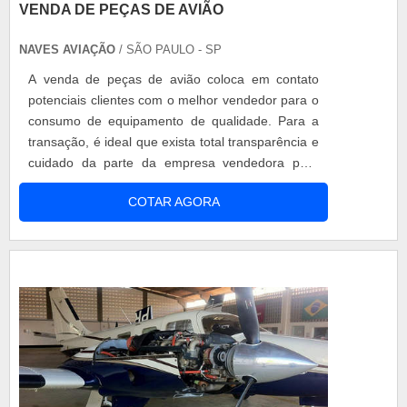
VENDA DE PEÇAS DE AVIÃO
NAVES AVIAÇÃO
/ SÃO PAULO - SP
A venda de peças de avião coloca em contato
potenciais clientes com o melhor vendedor para o
consumo de equipamento de qualidade. Para a
transação, é ideal que exista total transparência e
cuidado da parte da empresa vendedora para
com seu respectivo comprador, já que se trata de
COTAR AGORA
um setor complexo e que precisa de atenção
redobrada para segurança tanto para os
profissionais e passageiros. O avião é o
transporte mais seguro do mundo. Os mate