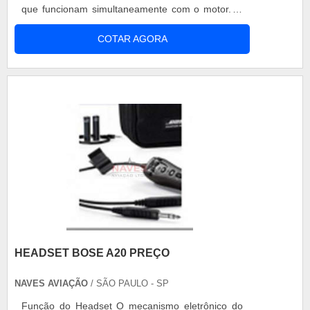
que funcionam simultaneamente com o motor. O
motor Lycoming é bastante conhecido no
COTAR AGORA
mercado aeronáutico, classificado como o tipo
radial de motor, entre as peças para motor
Lycoming, há nove cilindros. Esse motor é
bastante adaptável e se incorpora e ajusta à
forma de ope.
HEADSET BOSE A20 PREÇO
NAVES AVIAÇÃO
/ SÃO PAULO - SP
Função do Headset O mecanismo eletrônico do