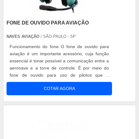
FONE DE OUVIDO PARA AVIAÇÃO
NAVES AVIAÇÃO
/ SÃO PAULO - SP
Funcionamento do fone O fone de ouvido para
aviação é um importante acessório, cuja função
essencial é tonar possível a comunicação entre a
aeronave e a torre de controle. É por meio do
fone de ouvido para uso de pilotos que a
comunicação interna do avião é feita, em alguns
COTAR AGORA
casos, é possível até ouvir música e receber
ligações. Principais vantagens Uma função muito
importante do fone de ouvido é a redução do
ruído. É de absoluta importância que o.