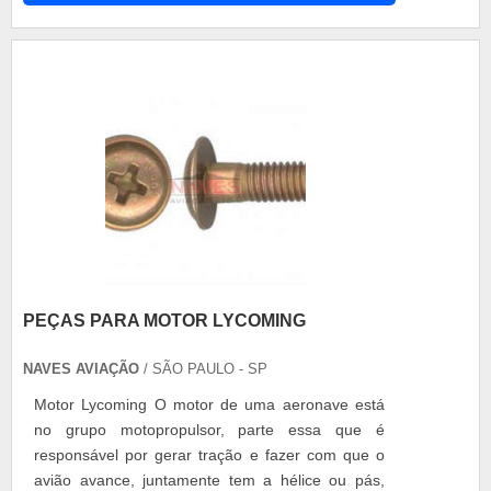
consiga avançar, a força gerada pelo motor é o
que faz com que a hélice seja capaz de girar. O
eixo conectado entre uma caixa redutora ao eixo
do mo.
PEÇAS PARA MOTOR LYCOMING
NAVES AVIAÇÃO
/ SÃO PAULO - SP
Motor Lycoming O motor de uma aeronave está
no grupo motopropulsor, parte essa que é
responsável por gerar tração e fazer com que o
avião avance, juntamente tem a hélice ou pás,