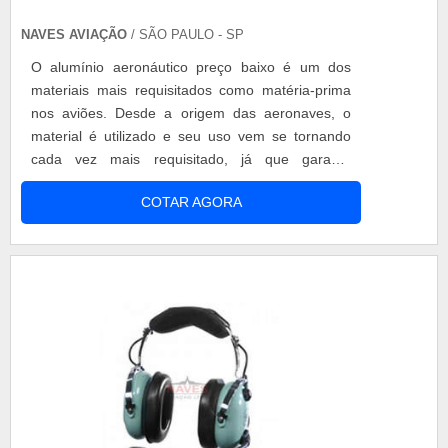
NAVES AVIAÇÃO
/ SÃO PAULO - SP
O alumínio aeronáutico preço baixo é um dos
materiais mais requisitados como matéria-prima
nos aviões. Desde a origem das aeronaves, o
material é utilizado e seu uso vem se tornando
cada vez mais requisitado, já que garante
eficiência acima da média, segurança e economia
COTAR AGORA
no desenvolvimento da máquina. O alumínio
ganhou a posição de matéria-prima favorita no
setor aeronáutico por ser flexível, podendo ser
aplicado em muitas partes do avião: asas, .