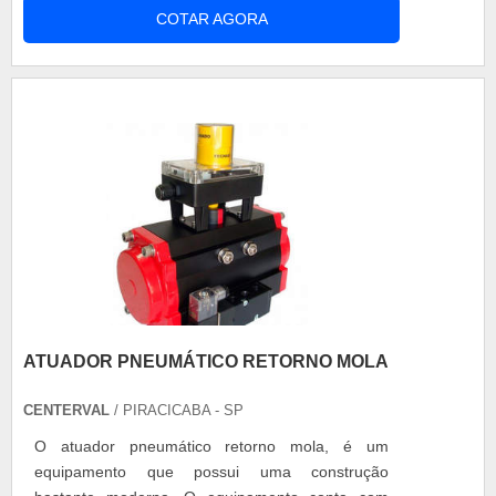
COTAR AGORA
comparado a outros tipos de selos devido à
economia a longo prazo que proporciona, embora
tenha custo inicial maior. Essa economia acontece
devido à baixa necessidade....
ATUADOR PNEUMÁTICO RETORNO MOLA
CENTERVAL
/ PIRACICABA - SP
O atuador pneumático retorno mola, é um
equipamento que possui uma construção