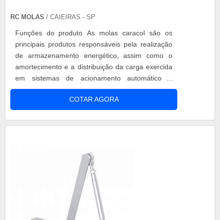
RC MOLAS
/ CAIEIRAS - SP
Funções do produto As molas caracol são os
principais produtos responsáveis pela realização
de armazenamento energético, assim como o
amortecimento e a distribuição da carga exercida
em sistemas de acionamento automático e
equipamentos elétricos. Com essas
COTAR AGORA
características, o produto fica responsável
também por preservar as junções dos
componentes. O modelo de molas tipo caracol
acaba se destacando por oferecer três tipos de
fabrica...