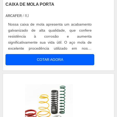
empresa ter escritório de alta qualidade onde são
CAIXA DE MOLA PORTA
realizadas as atividades e estrutura suficiente
ARCAFER
para atender todas as demandas. Esses fatores,
/ RJ
somados a um time com equipe multidisciplinar de
Nossa caixa de mola apresenta um acabamento
consultores associados e colaboradores
galvanizado de alta qualidade, que confere
eficientes, comprova sua essência de trazer o
resistência à corrosão e aumenta
melhor para todos os clientes.
significativamente sua vida útil. O aço mola de
excelente procedência utilizado em nossa
produção assegura a performance ideal para sua
COTAR AGORA
porta de aço, trazendo tranquilidade e
confiabilidade para você e seu negócio.