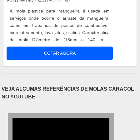
POLO PETRO
/ SÃO PAULO - SP
acabados; Localizada em Sorocaba (SP), no
A mola plástica para mangueira é usada em
distrito Industrial, sendo fácil a circulação de
serviços onde ocorre o arraste da mangueira,
mercadorias.Não obstante, quando falamos em
como em trabalhos de postos de combustível,
fabricante de mola de tração, sempre deve-se
hidrojateamento, lava-jatos, e afins. Característica
buscar uma empresa que tenha produtos e
da mola Diâmetro de (16mm a 140 mm);
serviços com ótima qualidade e precisão, detalhes
Resistente a temperaturas extremas (-20ºC a
primordiais que são deixados de lado por muitas
COTAR AGORA
+95ºC); Resistente a abrasão e raios ultra
empresas que não focam na fidelização do
violetas; Produzido em polietileno de alta
cliente.Tudo isso que já foi explorado é a razão
densidade; Cores: Preta e Amarela. As molas de
pela qual a Walb Molas é uma empresa inovadora
proteção para mangueiras, também chamadas
quando se trata de empresas do segmento de
po....
fabricação de molas técnicas, artefatos de arames
VEJA ALGUMAS REFERÊNCIAS DE MOLAS CARACOL
e estamparia. A empresa objetiva garantir o que
NO YOUTUBE
existe de melhor no mercado para garantir o
sucesso dos clientes.A EMPRESA MAIS
QUALIFICADA DO SEGMENTOApenas na Walb
Molas tem o que há de melhor no ramo de
fabricação de molas técnicas, artefatos de arames
e estamparia. É possível encontrar itens variados