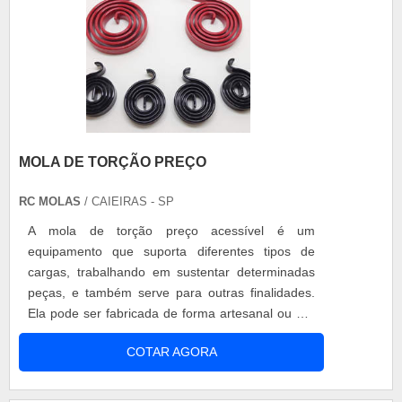
MOLA DE TORÇÃO PREÇO
RC MOLAS
/ CAIEIRAS - SP
A mola de torção preço acessível é um
equipamento que suporta diferentes tipos de
cargas, trabalhando em sustentar determinadas
peças, e também serve para outras finalidades.
Ela pode ser fabricada de forma artesanal ou por
máquinas automáticas e semi-automáticas, ela
COTAR AGORA
deve ser adquirida por empresas de renome e
sólida experiência no segmento, pois, o preço
deve estar aliado a outros fatores, como