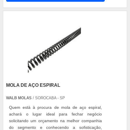
cliente.GARANTIA DE QUALIDADE
COMPROVADASomente na Isomol tem tudo que
se precisa para molas. Os clientes encontram
itens como mola barra pulverizador e mola do
ancinho enleirador com ótima qualidade e
excelente custo-benefício.Se diferenciando dentro
de seu segmento, a empresa consegue também
proporcionar um atendimento cuidadoso e que
busca a satisfação do cliente. A Isomol é uma
empresa que tem sido preferência no segmento
pela idoneidade em tudo que faz, o que garante o
sucesso aos parceiros de ponta a ponta.
MOLA DE AÇO ESPIRAL
WALB MOLAS
/ SOROCABA - SP
Quem está à procura de mola de aço espiral,
achará o lugar ideal para fechar negócio
solicitando um orçamento na melhor companhia
do segmento e conhecendo a sofisticação,