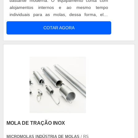
bastante moderna. O equipamento conta com
alojamentos internos e ao mesmo tempo
individuais para as molas, dessa forma, eles
podem ser usados de acordo com a necessidade
COTAR AGORA
de torque para a aplicação. Diferente de outros
modelos que são usados as molas sobrepostas, o
atuador faz uso de cartuchos, que oferece ao
usuário maiores amplitudes em equalizar o
torque, para cada....
MOLA DE TRAÇÃO INOX
MICROMOLAS INDÚSTRIA DE MOLAS
/ RS