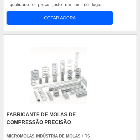
qualidade e preço justo em um só lugar.UM
POUCO MAIS SOBRE MOLA DE AÇO
COTAR AGORA
ESPIRALSe alguém pesquisar mola de aço espiral
em uma empresa que preza pela segurança,
consegue encontrar o site da Walb Molas. A
empresa trabalha com grampo tipo U quadrado e
molas de compressão leve, focando em
tecnologia e desenvolvimento no que gera
resultado ao cliente.Ainda tratando-se de mola de
aço espiral, deve-se descartar empresas que não
tenham produtos e serviços com ótima qualidade
e precisão, características simples, mas que
mostram o comprometimento da empresa com
seus clientes.É importante lembrar que o produto
deve ser adquirido com empresas especializadas.
Esse tipo de cuidado ajuda a garantir a qualidade
FABRICANTE DE MOLAS DE
e durabilidade dos materiais, além de evitar
COMPRESSÃO PRECISÃO
prejuízos com substituições frequentes de
produtos que não cumprem com suas funções
MICROMOLAS INDÚSTRIA DE MOLAS
/ RS