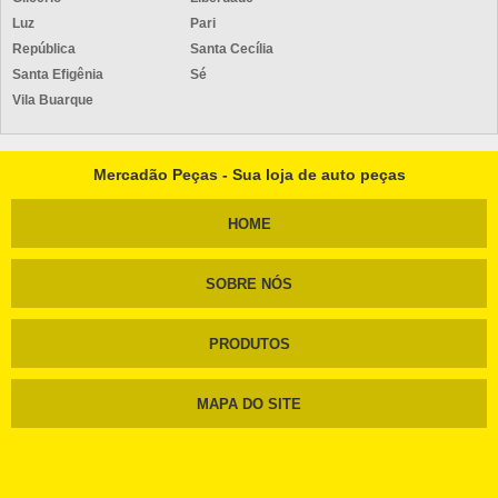
Luz
Pari
República
Santa Cecília
Santa Efigênia
Sé
Vila Buarque
Mercadão Peças - Sua loja de auto peças
HOME
SOBRE NÓS
PRODUTOS
MAPA DO SITE