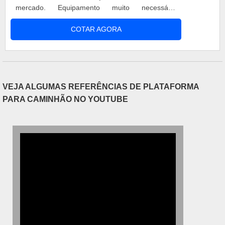
mercado. Equipamento muito necessário
atualmente devido ao grande número de
COTAR AGORA
dispositivos elétricos nos veículos. Diferencial
Carregadores de baterias automotivas preço
baixo com grande diferencial dos demais. Possui
retificação de onda completa. Pode ser
automático ou manu....
VEJA ALGUMAS REFERÊNCIAS DE PLATAFORMA
PARA CAMINHÃO NO YOUTUBE