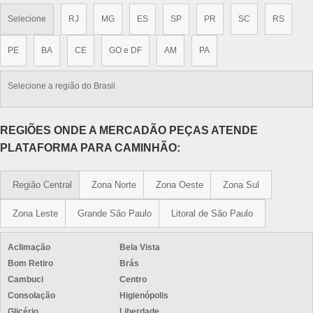
Selecione
RJ
MG
ES
SP
PR
SC
RS
PE
BA
CE
GO e DF
AM
PA
Selecione a região do Brasil
REGIÕES ONDE A MERCADÃO PEÇAS ATENDE
PLATAFORMA PARA CAMINHÃO:
Região Central
Zona Norte
Zona Oeste
Zona Sul
Zona Leste
Grande São Paulo
Litoral de São Paulo
Aclimação
Bela Vista
Bom Retiro
Brás
Cambuci
Centro
Consolação
Higienópolis
Glicério
Liberdade