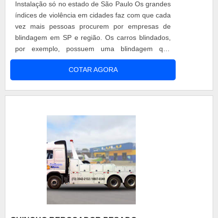
Instalação só no estado de São Paulo Os grandes
índices de violência em cidades faz com que cada
vez mais pessoas procurem por empresas de
blindagem em SP e região. Os carros blindados,
por exemplo, possuem uma blindagem que
funciona como uma espécie de armadura
COTAR AGORA
revestindo toda a lataria, evitando assim que
projéteis de armas de fogo penetrem em seu
interior. O serviço das empresas de blindagem em
SP Depois de passar por uma vistoria para ve....