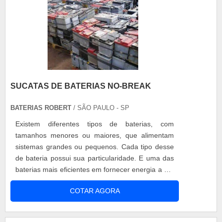
SUCATAS DE BATERIAS NO-BREAK
BATERIAS ROBERT
/ SÃO PAULO - SP
Existem diferentes tipos de baterias, com
tamanhos menores ou maiores, que alimentam
sistemas grandes ou pequenos. Cada tipo desse
de bateria possui sua particularidade. E uma das
baterias mais eficientes em fornecer energia a um
aparelho é a bateria chamada no-break. Sucatas
COTAR AGORA
de baterias no-break Um no-break, conhecido
também como UPS (Fonte de Energia
Ininterrupta, na sigla em inglês), é um