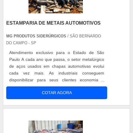
ESTAMPARIA DE METAIS AUTOMOTIVOS
MG PRODUTOS SIDERÚRGICOS
/ SÃO BERNARDO
DO CAMPO - SP
Atendimento exclusivo para o Estado de São
Paulo A cada ano que passa, o setor metalúrgico
de aços usados em chapas automotivas evolui
cada vez mais. As industriais conseguem
disponibilizar para seus clientes economia e
eficiência cada vez maiores na fabricação e uso
COTAR AGORA
de materiais. Na estamparia de metais
automotivos essa melhoria é ainda maior devido
ao tamanho desse mercado. O principal objetivo
desse tipo de estamparia é: Aumentar a res....