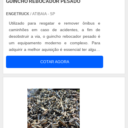
GUINCHO REBOCADOR PESADO
ENGETRUCK
/ ATIBAIA - SP
Utilizado para resgatar e remover ônibus e
caminhões em caso de acidentes, a fim de
desobstruir a via, o guincho rebocador pesado é
um equipamento moderno e complexo. Para
adquirir a melhor aquisição é essencial ter alguns
conhecimentos sobre o equipamento. Acessórios
COTAR AGORA
utilizados no guincho rebocador pesado
Confeccionado em engenharia própria, o guincho
rebocador conta com braço rebocador que tem
alcance máximo de 3.191mm e mínimo de
2.041mm. J....