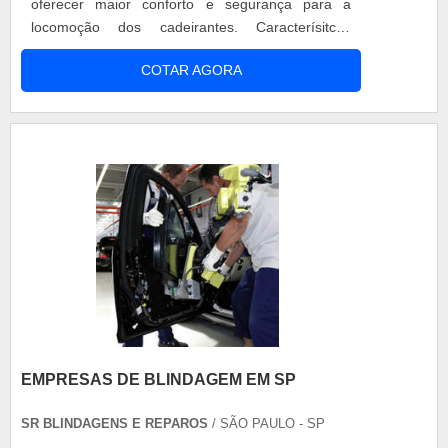
oferecer maior conforto e segurança para a
locomoção dos cadeirantes. Caracterísitcas
Construída em metal altamente resistente,
COTAR AGORA
controle de subida e descida, motor de
movimentação garante que a locomoção de
pessoas com mobilidade reduzida possa ser
realizada com facilidade em veículos pequenos e
médios. ....
EMPRESAS DE BLINDAGEM EM SP
SR BLINDAGENS E REPAROS
/ SÃO PAULO - SP