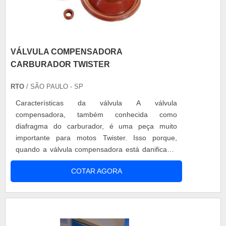
VÁLVULA COMPENSADORA
CARBURADOR TWISTER
RTO
/ SÃO PAULO - SP
Características da válvula A válvula
compensadora, também conhecida como
diafragma do carburador, é uma peça muito
importante para motos Twister. Isso porque,
quando a válvula compensadora está danificada,
prejudica o funcionamento dos pistonetes,
COTAR AGORA
ocasionando em perda de força, consumo
excessivo e mau funcionamento da moto.
Vantagens em destaque A válvula compensadora
carburador Twister além de ser um item
extremamente importante para....