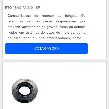
RTO
/ SÃO PAULO - SP
Carcaterísticas do retentor da bengala Os
retentores são as peças responsáveis por
prevenir vazamentos de graxas, óleos ou demais
fluidos em sistemas de eixos de motores, como
no carburador ou nos amortecedores, como o
retentor bengala crf 230 por exemplo. Mesmo se
COTAR AGORA
tratando de peças simples e de baixo custo, os
retentores são responsáveis, além do
impedimento de vazamentos, também por impedir
a perda de lubrificação, bem como a contamin...