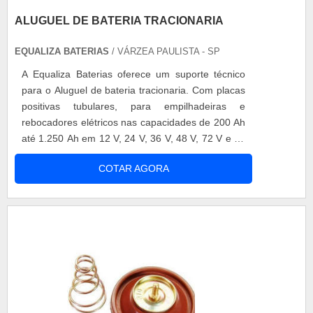
ALUGUEL DE BATERIA TRACIONARIA
EQUALIZA BATERIAS
/ VÁRZEA PAULISTA - SP
A Equaliza Baterias oferece um suporte técnico
para o Aluguel de bateria tracionaria. Com placas
positivas tubulares, para empilhadeiras e
rebocadores elétricos nas capacidades de 200 Ah
até 1.250 Ah em 12 V, 24 V, 36 V, 48 V, 72 V e 80
V, as baterias disponíveis para o Aluguel de
COTAR AGORA
bateria tracionaria são as melhores do mercado.
Com prazos de entrega flexíveis, reaproveitamos
sua caixa de ferro usada para montagem da
bateria nova. O serviço de Al....