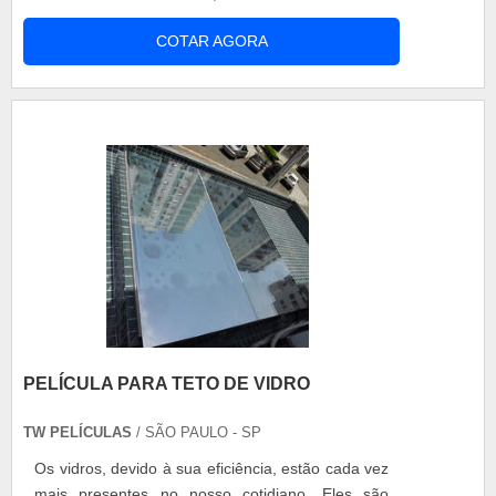
um sistema de refrigeração. Porém, determinadas
COTAR AGORA
cargas só podem ser transportadas quando o baú
do caminhão possui um sistema de refrigeração.
A refrigeração de veículos de carga é
indispensável para o transporte ....
PELÍCULA PARA TETO DE VIDRO
TW PELÍCULAS
/ SÃO PAULO - SP
Os vidros, devido à sua eficiência, estão cada vez
mais presentes no nosso cotidiano. Eles são