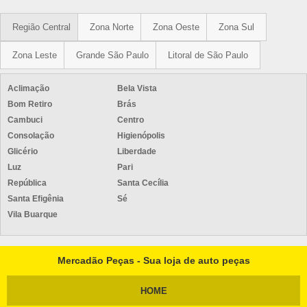
Região Central
Zona Norte
Zona Oeste
Zona Sul
Zona Leste
Grande São Paulo
Litoral de São Paulo
Aclimação
Bela Vista
Bom Retiro
Brás
Cambuci
Centro
Consolação
Higienópolis
Glicério
Liberdade
Luz
Pari
República
Santa Cecília
Santa Efigênia
Sé
Vila Buarque
Mercadão Peças - Sua loja de auto peças
HOME