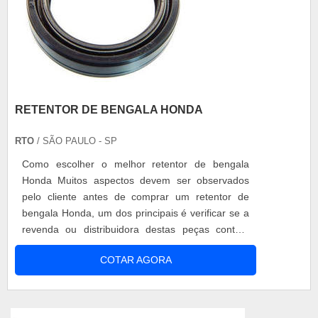
RETENTOR DE BENGALA HONDA
RTO
/ SÃO PAULO - SP
Como escolher o melhor retentor de bengala
Honda Muitos aspectos devem ser observados
pelo cliente antes de comprar um retentor de
bengala Honda, um dos principais é verificar se a
revenda ou distribuidora destas peças contam
com a fabricante de retentor ideal para o modelo
COTAR AGORA
da sua Honda, o que inclui diâmetro e matéria-
prima adequados, para isso o cliente tende a
escolher uma empresa que conheça muito bem
esse mercado, visto a confiança qu...