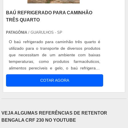
BAÚ REFRIGERADO PARA CAMINHÃO
TRÊS QUARTO
PATAGÔNIA
/ GUARULHOS - SP
O baú refrigerado para caminhão três quarto é
utilizado para o transporte de diversos produtos
que necessitam de um ambiente com baixas
temperaturas, como produtos farmacêuticos,
alimentos perecíveis e gelo, o baú refrigerado
para caminhões. A escolha do caminhão
COTAR AGORA
adequado depende da carga que será
transportada. Um caminhão pode ser: VUC -
veículo urbano de carga; VLC - veículo leve de
carga; três quarto (3 4). Diferenciais do caminhão
três qua....
VEJA ALGUMAS REFERÊNCIAS DE RETENTOR
BENGALA CRF 230 NO YOUTUBE