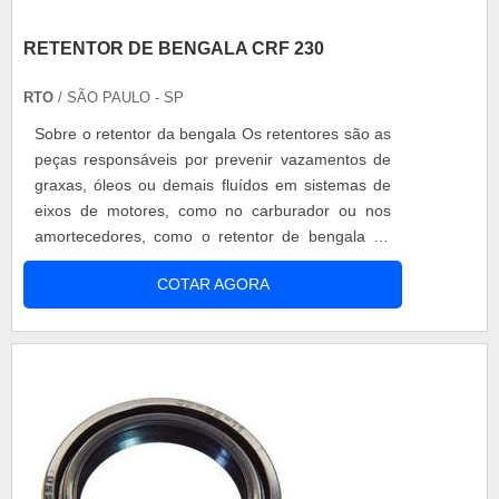
RETENTOR DE BENGALA CRF 230
RTO
/ SÃO PAULO - SP
Sobre o retentor da bengala Os retentores são as
peças responsáveis por prevenir vazamentos de
graxas, óleos ou demais fluídos em sistemas de
eixos de motores, como no carburador ou nos
amortecedores, como o retentor de bengala crf
230 por exemplo. Assim é importante controlar
COTAR AGORA
seu desgaste, com revisões periódicas e
manutenções preventivas, é igualmente
necessário obter peças de qualidade, que
executem perfeitamente suas funções, como no
cas...