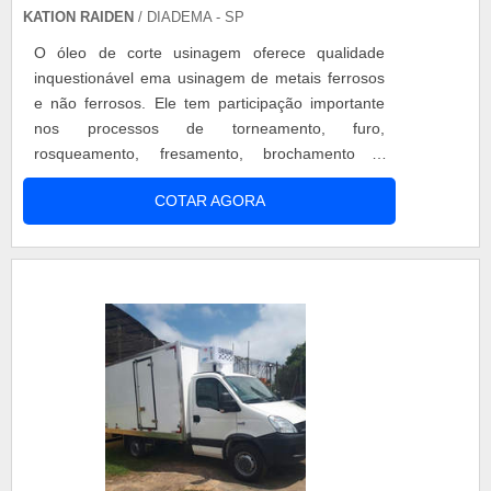
KATION RAIDEN
/ DIADEMA - SP
O óleo de corte usinagem oferece qualidade
inquestionável ema usinagem de metais ferrosos
e não ferrosos. Ele tem participação importante
nos processos de torneamento, furo,
rosqueamento, fresamento, brochamento e
outros. Esse óleo é recomendado para usinagem
COTAR AGORA
de todos os tipos de metais, proporcionando
excelente acabamento, maior vida útil das
ferramentas, alta refrigeração e menor incidência
de névoa. Composição do óleo de corte usinagem
Ele é....