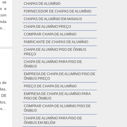
, se
para
EMPRESA DE LANTERNA TRASEIRA
as e
ÔNIBUS LED
para
 com
CHAPAS DE ALUMÍNIO
ntes
nda
ento
FORNECEDOR DE CHAPAS DE ALUMÍNIO
enas
eis,
CHAPAS DE ALUMÍNIO EM MANAUS
cia,
 dos
as o
CHAPA DE ALUMÍNIO PREÇO
 dos
ções
COMPRAR CHAPA DE ALUMÍNIO
prio
FABRICANTE DE CHAPAS DE ALUMÍNIO
dade
CHAPA DE ALUMÍNIO PISO DE ÔNIBUS
nto
PREÇO
tece
CHAPA DE ALUMÍNIO PARA PISO DE
ade,
ÔNIBUS
a de
Além
das,
EMPRESA DE CHAPA DE ALUMÍNIO PISO DE
RESA
ÔNIBUS PREÇO
 DE
tem
PREÇO DE CHAPA DE ALUMÍNIO
tos,
pção
rsos
EMPRESA DE CHAPA DE ALUMÍNIO PARA
has,
PISO DE ÔNIBUS
ue a
COMPRAR CHAPA DE ALUMÍNIO PISO DE
o, é
ÔNIBUS