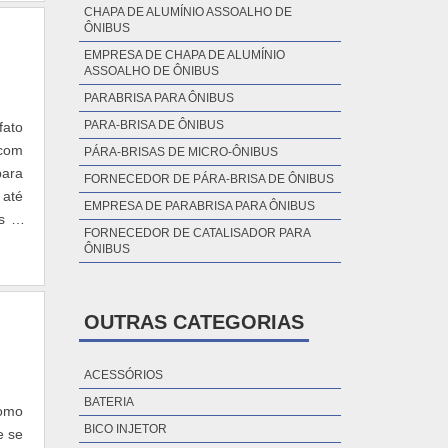
e do
CHAPA DE ALUMÍNIO PARA PISO DE
nte,
ÔNIBUS EM BELÉM
a as
CHAPA DE ALUMÍNIO ASSOALHO DE
como
ÔNIBUS
ator
EMPRESA DE CHAPA DE ALUMÍNIO
dade
ASSOALHO DE ÔNIBUS
fato
o na
 com
PARABRISA PARA ÔNIBUS
ntre
para
PARA-BRISA DE ÔNIBUS
Bus
 até
PÁRA-BRISAS DE MICRO-ÔNIBUS
rsas
as e
FORNECEDOR DE PÁRA-BRISA DE ÔNIBUS
as e
ntos
gia,
EMPRESA DE PARABRISA PARA ÔNIBUS
, de
FORNECEDOR DE CATALISADOR PARA
erto
ÔNIBUS
alta
ções
omo
OUTRAS CATEGORIAS
 da
azem
como
busA
ACESSÓRIOS
e se