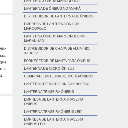
de e
TRANSPARENTE
 não
DISTRIBUIDOR DE CHAPA DE ACM
Alta
LANTERNA ÔNIBUS MARCOPOLO
stas
LANTERNA DE ÔNIBUS NO AMAPÁ
tima
DISTRIBUIDOR DE LANTERNA DE ÔNIBUS
nada
EMPRESA DE LANTERNA ÔNIBUS
 dos
MARCOPOLO
lhor
zido
LANTERNA ÔNIBUS MARCOPOLO NO
ONa
 sua
MARANHÃO
 Com
 que
DISTRIBUIDOR DE CHAPA DE ALUMÍNIO
nas,
re a
XADREZ
trar
 que
FORNECEDOR DE MANTA PARA ÔNIBUS
 até
LANTERNA DE MICRO-ÔNIBUS
rios
COMPRAR LANTERNA DE MICRO-ÔNIBUS
só é
LANTERNA DE MICRO-ÔNIBUS NO PIAUÍ
ior;
LANTERNA TRASEIRA ÔNIBUS
seus
o um
EMPRESA DE LANTERNA TRASEIRA
ÔNIBUS
s de
LANTERNA TRASEIRA ÔNIBUS LED
Aqui