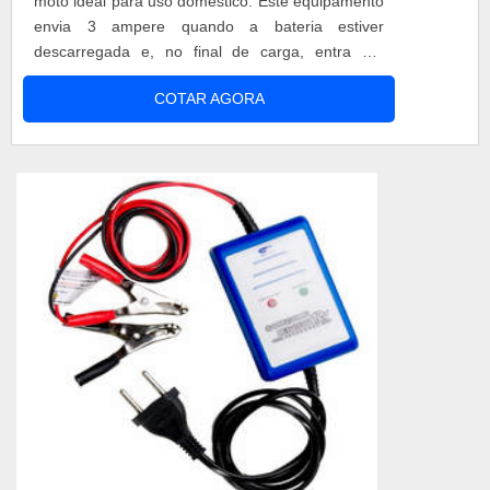
moto ideal para uso doméstico. Este equipamento
envia 3 ampere quando a bateria estiver
descarregada e, no final de carga, entra em
flutuação automática enviando em torno de 100
COTAR AGORA
m-ampere. Esse carregador possui a função de
recarregar uma bateria que esteja arriada, esta
que pode ter sido arriada por variados motivos,
como tempo de uso, ou mesmo, quando se ...