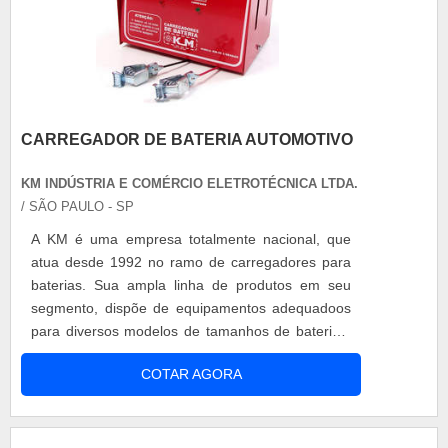
CARREGADOR DE BATERIA AUTOMOTIVO
KM INDÚSTRIA E COMÉRCIO ELETROTÉCNICA LTDA.
/ SÃO PAULO - SP
A KM é uma empresa totalmente nacional, que
atua desde 1992 no ramo de carregadores para
baterias. Sua ampla linha de produtos em seu
segmento, dispõe de equipamentos adequadoos
para diversos modelos de tamanhos de baterias,
como: carregador para bateria, carregador de
COTAR AGORA
bateria automotivo, carregador de bateria
tracionária, etc. O carregador de bateria
automotivo pode ser utilizado em carros, ônibus,
caminhões e tratores. Este equipamento possui....