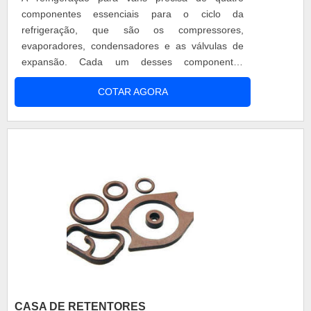
componentes essenciais para o ciclo da
refrigeração, que são os compressores,
evaporadores, condensadores e as válvulas de
expansão. Cada um desses componentes
possuem certa função para o bom funcionamento
COTAR AGORA
do produto, por isso, a empresa oferece
treinamentos para gestores de frotas e
motoristas. Motivos e vantagens em escolher o
produto Matéria-prima qualificada; Tecnologia
italiana; Alto desemp....
CASA DE RETENTORES