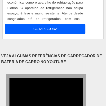
econômica, como o aparelho de refrigeração para
Fiorino. O aparelho de refrigeração não ocupa
espaço, é leve e muito resistente. Atende desde
congelados até os refrigerados, com essas
opções o cliente pode transportar hortifrúti,
COTAR AGORA
laticínios, carnes, remédios, sorvetes e muitos
mais. Motivos para escolher o aparelho de
refrigeração para Fiorino Qualidade; Matéria-
prima qualificada; Aparelhos de alta ....
VEJA ALGUMAS REFERÊNCIAS DE CARREGADOR DE
BATERIA DE CARRO NO YOUTUBE