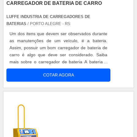
CARREGADOR DE BATERIA DE CARRO
LUFFE INDUSTRIA DE CARREGADORES DE
BATERIAS
/ PORTO ALEGRE - RS
Um dos itens que devem ser observados durante
as manutenções de um veículo, é a bateria.
Assim, possuir um bom carregador de bateria de
carro é algo que deve ser considerado. Saiba
mais sobre o carregador de bateria A bateria é
responsável pela partida do veículo, bem como
COTAR AGORA
por manter todos os demais sistemas elétricos do
carro. Ela é carregada pelo alternador, porém
este só consegue enviar até 14,5 Volts para
bateria, o que não é suficiente ...