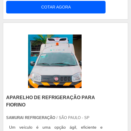
veicular modelo MKS 1200P4E possuem peso
COTAR AGORA
próprio de aproximadamente 420kg e se trata de
um equipamento de alta durabilidade. Além disso,
são facilmente ajustáveis em todos os tipos de
carrocerias (aberta, sider ou baú), semi-....
APARELHO DE REFRIGERAÇÃO PARA
FIORINO
SAMURAI REFRIGERAÇÃO
/ SÃO PAULO - SP
Um veículo é uma opção ágil, eficiente e