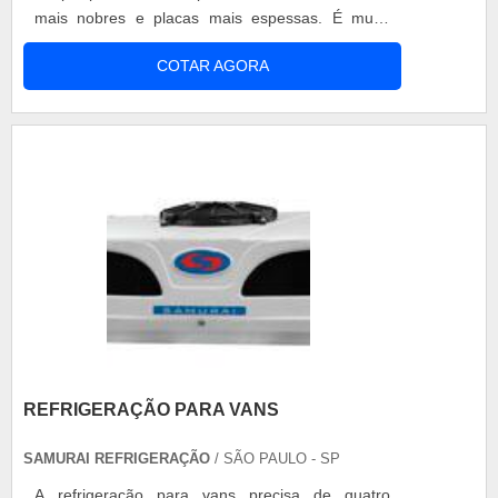
mais nobres e placas mais espessas. É muito
importante escolher o carregador de bateria
COTAR AGORA
estacionária mais adequado para a bateria e
respeitar a tensão de carga, pois a bateria é
extremamente sensível a alta tensão e pode
sofrer corrosão nas placas. Em baterias ....
REFRIGERAÇÃO PARA VANS
SAMURAI REFRIGERAÇÃO
/ SÃO PAULO - SP
A refrigeração para vans precisa de quatro