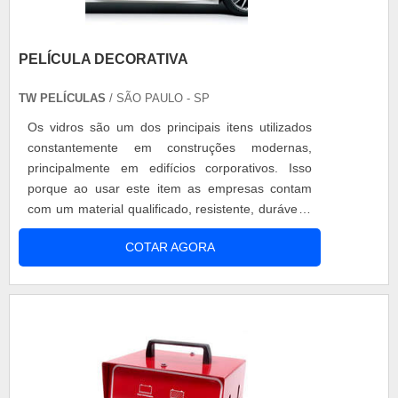
PELÍCULA DECORATIVA
TW PELÍCULAS
/ SÃO PAULO - SP
Os vidros são um dos principais itens utilizados
constantemente em construções modernas,
principalmente em edifícios corporativos. Isso
porque ao usar este item as empresas contam
com um material qualificado, resistente, durável e
que ainda garante um ambiente moderno e
COTAR AGORA
sofisticado. Ou seja, vantagens que conquistam
muitos empresários. No entanto, o vidro é
comprado de maneira crua, isto é, transparente e
simples, e cabe aos usuários investir na ....