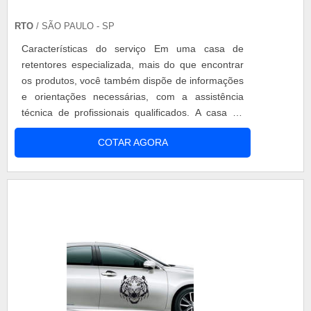
RTO
/ SÃO PAULO - SP
Características do serviço Em uma casa de
retentores especializada, mais do que encontrar
os produtos, você também dispõe de informações
e orientações necessárias, com a assistência
técnica de profissionais qualificados. A casa de
retentores trabalha com diversos modelos da
COTAR AGORA
peça, para atender a demanda em necessidades
de diversosmotores, como os de: - Motos; -
Motosserras; - Roçadeiras; - Jets kis; - Diversos
outros. ....