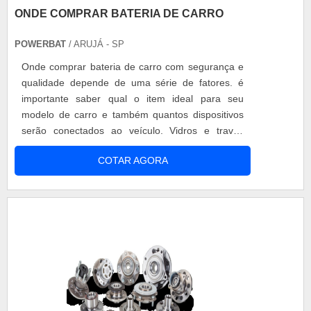
ONDE COMPRAR BATERIA DE CARRO
POWERBAT
/ ARUJÁ - SP
Onde comprar bateria de carro com segurança e
qualidade depende de uma série de fatores. é
importante saber qual o item ideal para seu
modelo de carro e também quantos dispositivos
serão conectados ao veículo. Vidros e travas
elétricas são parte do consumo do bateria, assim
COTAR AGORA
como aparelho de som, carregadores e aparelhos
de DVD. Existem até geladeiras pequenas para
carro. A escolha do produto passa por todos estes
fatores. Importância de escolher....