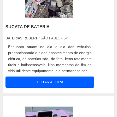
SUCATA DE BATERIA
BATERIAS ROBERT
/ SÃO PAULO - SP
Enquanto atuam no dia a dia dos veículos,
proporcionando o pleno abastecimento de energia
elétrica, as baterias são, de fato, itens totalmente
úteis e indispensáveis. Nos momentos de fim da
vida útil deste equipamento, ele permanece sendo
um item bastante procurado. Isto ocorre devido
COTAR AGORA
ao valioso material do qual este equipamento é
composto: o metal chumbo. Saiba mais do
chumbo Por ser um material de pouca produção
no Brasil, este item é um do....