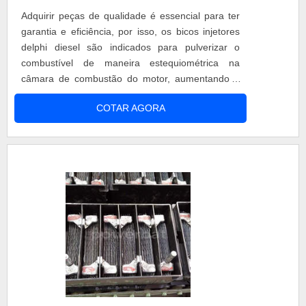
Adquirir peças de qualidade é essencial para ter
garantia e eficiência, por isso, os bicos injetores
delphi diesel são indicados para pulverizar o
combustível de maneira estequiométrica na
câmara de combustão do motor, aumentando o
desempenho do veículo e diminuindo a emissão
COTAR AGORA
de gases poluentes. Os bicos injetores neste
modelo são fundamentais no sistema de injeção
eletrônica e proporcionam ao veículo benefícios
como a economia de combustível, a....