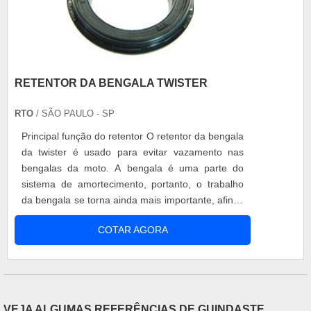
RETENTOR DA BENGALA TWISTER
RTO
/ SÃO PAULO - SP
Principal função do retentor O retentor da bengala
da twister é usado para evitar vazamento nas
bengalas da moto. A bengala é uma parte do
sistema de amortecimento, portanto, o trabalho
da bengala se torna ainda mais importante, afinal,
a qualidade de trabalho destas peças assegura
COTAR AGORA
que a moto tenha mais facilidade para absorver
impactos, dessa forma evitando que ocorram
avarias no sistema. Vantagens do uso Existem
muitas característic....
VEJA ALGUMAS REFERÊNCIAS DE GUINDASTE