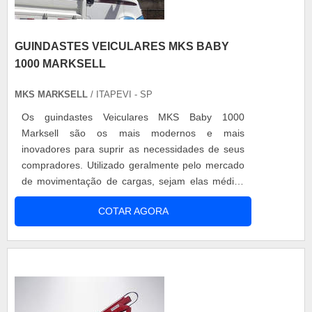
GUINDASTES VEICULARES MKS BABY
1000 MARKSELL
MKS MARKSELL
/ ITAPEVI - SP
Os guindastes Veiculares MKS Baby 1000
Marksell são os mais modernos e mais
inovadores para suprir as necessidades de seus
compradores. Utilizado geralmente pelo mercado
de movimentação de cargas, sejam elas médias
ou compactas, pode ser oferecido também em
COTAR AGORA
modelo Baby Plus. Com acionamento hidráulico
para lança telescópica, o guindastes Veiculares
MKS Baby 1000 é fácil de ser instalado, tanto na
parte dianteira como na parte traseira da
carroce...