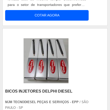
para o setor de transportadores que preferem
utilizar uma mesa com maiores dimensões,
COTAR AGORA
disponibilizando mais área de superfície de carga
e espaço para ser manuseado pelos operadores.
Especificações - Carga Máxima [kg]: 600; - Centro
de Carga Máxima [mm]: 600; - A....
BICOS INJETORES DELPHI DIESEL
MJM TECNODIESEL PEÇAS E SERVIÇOS - EPP
/ SÃO
PAULO - SP