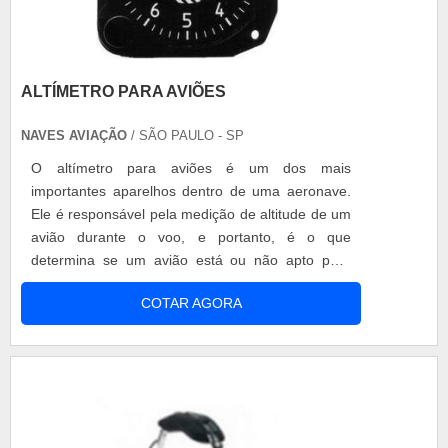
ALTÍMETRO PARA AVIÕES
NAVES AVIAÇÃO
/ SÃO PAULO - SP
O altímetro para aviões é um dos mais
importantes aparelhos dentro de uma aeronave.
Ele é responsável pela medição de altitude de um
avião durante o voo, e portanto, é o que
determina se um avião está ou não apto para
decolagem. Independente da capacidade da
COTAR AGORA
aeronave, seja de pequeno ou até grande porte,
todos precisam de um altímetro para garantir a
segurança dos embarcados. No mercado estão
disponíveis dois tipos de altímetros: Mecânico: .