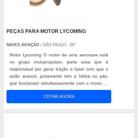
PEÇAS PARA MOTOR LYCOMING
NAVES AVIAÇÃO
/ SÃO PAULO - SP
Motor Lycoming O motor de uma aeronave está
no grupo motopropulsor, parte essa que é
responsável por gerar tração e fazer com que o
avião avance, juntamente tem a hélice ou pás,
que funcionam simultaneamente com o motor. O
motor Lycoming é bastante conhecido no
COTAR AGORA
mercado aeronáutico, classificado como o tipo
radial de motor, entre as peças para motor
Lycoming, há nove cilindros. Esse motor é
bastante adaptável e se incorpora e ajusta à
forma de ope.