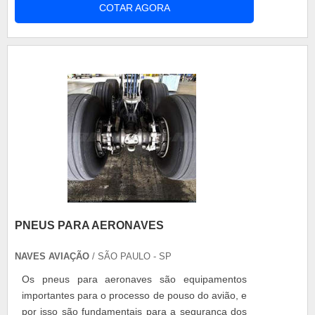
COTAR AGORA
todos os lugares durante o voo. Os usuários são
capazes de estabelecer várias chamadas ou
conversas ao mesmo tempo utilizando um mesmo
canal. O avião é um meio de tran.
PNEUS PARA AERONAVES
NAVES AVIAÇÃO
/ SÃO PAULO - SP
Os pneus para aeronaves são equipamentos
importantes para o processo de pouso do avião, e
por isso são fundamentais para a segurança dos