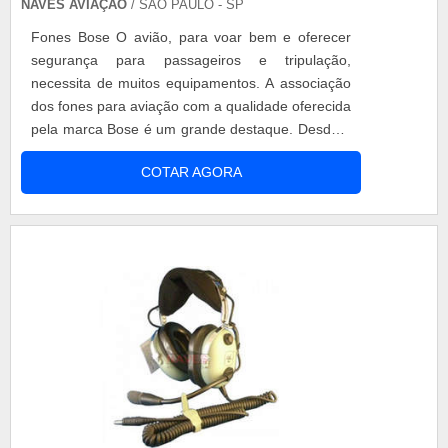
NAVES AVIAÇÃO
/ SÃO PAULO - SP
Fones Bose O avião, para voar bem e oferecer
segurança para passageiros e tripulação,
necessita de muitos equipamentos. A associação
dos fones para aviação com a qualidade oferecida
pela marca Bose é um grande destaque. Desde o
primeiro fone para aviação que produziram, já
COTAR AGORA
saíram na frente. Hoje, os fones da Bose são os
preferidos pela maior parte dos pilotos. O fone
Bose a20 preço baixo oferece grande redução de
ruído, e ainda permite que você e.