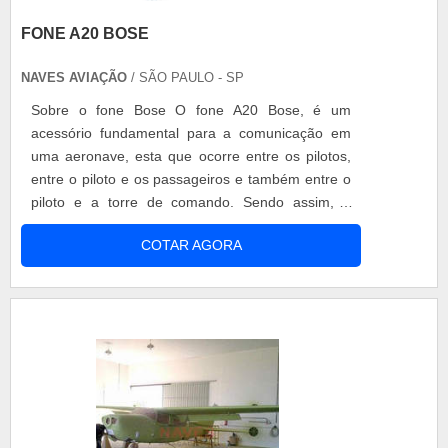
FONE A20 BOSE
NAVES AVIAÇÃO
/ SÃO PAULO - SP
Sobre o fone Bose O fone A20 Bose, é um
acessório fundamental para a comunicação em
uma aeronave, esta que ocorre entre os pilotos,
entre o piloto e os passageiros e também entre o
piloto e a torre de comando. Sendo assim, é
importante adquirir um produto de qualidade, e
COTAR AGORA
não há marca e produto melhor que o fone A20
Bose para dar significado a palavra qualidade.
Diferencias do fone A20 Bose A redução de ruído
de até 30% a mais do que os outros fon.