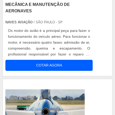
MECÂNICA E MANUTENÇÃO DE
AERONAVES
NAVES AVIAÇÃO
/ SÃO PAULO - SP
Os motor do avião é a principal peça para fazer o
funcionamento do veículo aéreo. Para funcionar o
motor, é necessário quatro fases: admissão de ar,
compreensão, queima e escapamento. O
profissional responsável por fazer o reparo de
todos os equipamentos são responsáveis por
COTAR AGORA
fazer a manutenção preventiva e corretiva de
aeronaves, por isso a necessidade mecânica e
manutenção de aeronaves é grande para evitar
uma série de problemas nos aviões. Mecâ