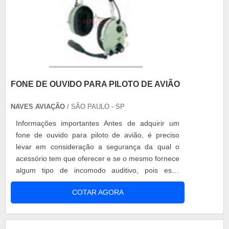
FONE DE OUVIDO PARA PILOTO DE AVIÃO
NAVES AVIAÇÃO
/ SÃO PAULO - SP
Informações importantes Antes de adquirir um
fone de ouvido para piloto de avião, é preciso
levar em consideração a segurança da qual o
acessório tem que oferecer e se o mesmo fornece
algum tipo de incomodo auditivo, pois esse
pequeno detalhe faz toda a diferença durante a
COTAR AGORA
comunicação entre o piloto e a base de comando.
Critérios na escolha Mesmo que o conforto seja
um dos itens principais quando o assunto é o fone