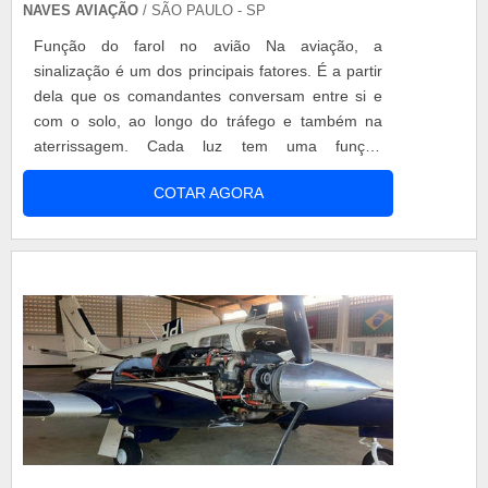
NAVES AVIAÇÃO
/ SÃO PAULO - SP
Função do farol no avião Na aviação, a
sinalização é um dos principais fatores. É a partir
dela que os comandantes conversam entre si e
com o solo, ao longo do tráfego e também na
aterrissagem. Cada luz tem uma função
específica, em um bom exemplo nesse sentido é
COTAR AGORA
o farol de avião. O farol é um equipamento de
fundamental importância, cuja função é sinalizar o
pouso da aeronave, além de auxiliar tanto o
comandante, quanto quem esta em solo, no ques