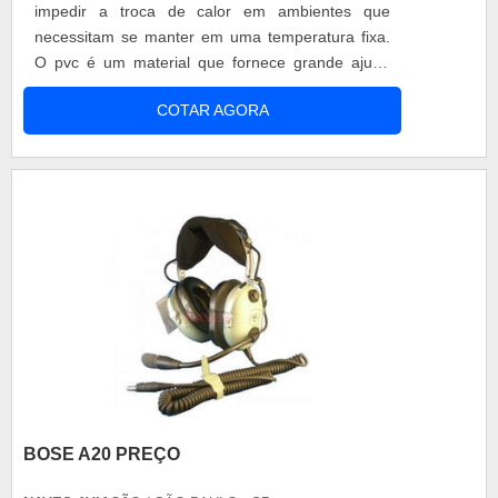
impedir a troca de calor em ambientes que
necessitam se manter em uma temperatura fixa.
O pvc é um material que fornece grande ajuda
nessa tarefa, pois evita a troca térmica, ao
COTAR AGORA
mesmo tempo em que resiste à agentes químicos
e corrosivos, como ácidos, cetonas, entre outros.
A cortina de pvc é procurada principalmente por
seu custo-benefício, porque m.
BOSE A20 PREÇO