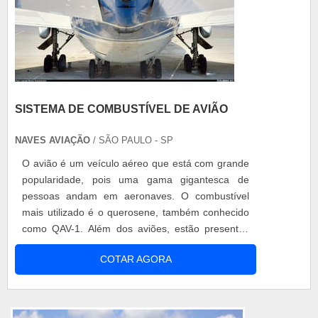
SISTEMA DE COMBUSTÍVEL DE AVIÃO
NAVES AVIAÇÃO
/ SÃO PAULO - SP
O avião é um veículo aéreo que está com grande
popularidade, pois uma gama gigantesca de
pessoas andam em aeronaves. O combustível
mais utilizado é o querosene, também conhecido
como QAV-1. Além dos aviões, estão presentes
nos helicópteros dotados de motores à turbina,
COTAR AGORA
como por exemplo, os jato-puro, turboélices ou
turbo-fans. O sistema de combustível de avião o
aumento no tempo entre as paradas para
manutenção, reduzindo custos para as