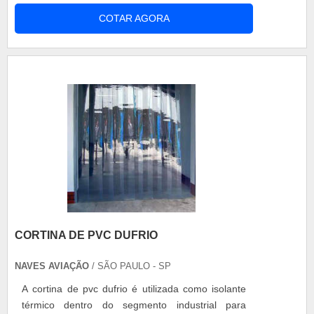
de forma segura e eficiente a função para a qual
COTAR AGORA
foram designadas. Quando se trata de empresas
de manutenção de aeronaves em SP, deve-se
levar em consideração a qualidade e procedência
da marca, para assim evitar riscos e acide.
CORTINA DE PVC DUFRIO
NAVES AVIAÇÃO
/ SÃO PAULO - SP
A cortina de pvc dufrio é utilizada como isolante
térmico dentro do segmento industrial para