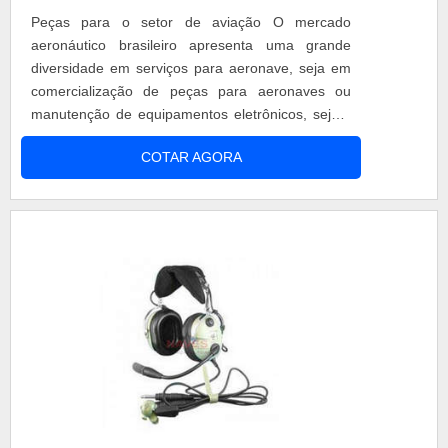
Peças para o setor de aviação O mercado
aeronáutico brasileiro apresenta uma grande
diversidade em serviços para aeronave, seja em
comercialização de peças para aeronaves ou
manutenção de equipamentos eletrônicos, sejam
eles acessórios ou equipamentos que são
COTAR AGORA
essenciais para a aeronavegabilidade das
aeronaves. Nesse segmento boas peças para
aeronaves são de extrema importância para o
funcionamento correto da aeronave. Principais
acessórios Algumax.