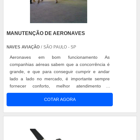
MANUTENÇÃO DE AERONAVES
NAVES AVIAÇÃO
/ SÃO PAULO - SP
Aeronaves em bom funcionamento As
companhias aéreas sabem que a concorrência é
grande, e que para conseguir cumprir e andar
lado a lado no mercado, é importante sempre
fornecer conforto, melhor atendimento e
aeronaves de qualidade aos seus clientes. Com o
COTAR AGORA
passar do tempo, a manutenção de aeronaves se
faz importante para que o funcionamento continue
em perfeito estado, e para que os passageiros
continuem se sentindo confortáveis nos
momentos de vi.