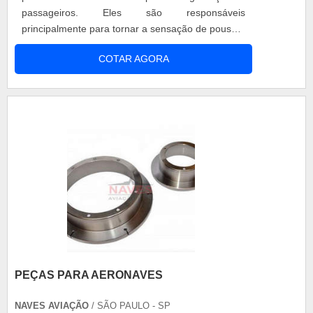
passageiros. Eles são responsáveis
principalmente para tornar a sensação de pouso a
mais leve possível. Para que as duas situações
COTAR AGORA
sejam completadas com eficiência, é necessário
que o pneu seja fabricado com material de
qualidade, ou seja, com matéria-prima
proporcional ao peso do avião e aderência c.
PEÇAS PARA AERONAVES
NAVES AVIAÇÃO
/ SÃO PAULO - SP