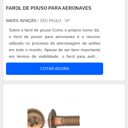
FAROL DE POUSO PARA AERONAVES
NAVES AVIAÇÃO
/ SÃO PAULO - SP
Sobre o farol de pouso Como o próprio nome diz,
o farol de pouso para aeronaves é o recurso
utilizado no processo de aterrissagem de aviões
em todo o mundo. Apesar de ser bem importante
em termos de visibilidade, o farol para aviões,
como regra, deve permanecer sempre aceso,
COTAR AGORA
independente desse fator. Toda uma linguagem
incorporada na aviação, a exemplo dos navios
que se utilizavam desse tipo de comunicação para
navegar com segurança. Daí a tamanh.