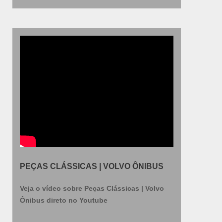
piauíA Federal Bus tem como maior objetivo ser
reconhecida como a melhor escolha pelos clientes
no ramo de Auto-Peças voltada para
comercialização de peças para Carrocerias de
Ônibus e Micro-Ônibus nos estados do
Amazonas, Maranhão e Pará.A empresa atua de
forma responsável e rentável, fornecendo
produtos de qualidade e preço justo e
principalmente atendendo as necessidades dos
clientes,fornecedores e parceiros. Para serviços e
produtos de qualidade, solicite já um orçamento!.
PEÇAS CLÁSSICAS | VOLVO ÔNIBUS
Veja o vídeo sobre Peças Clássicas | Volvo
Ônibus direto no Youtube