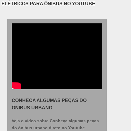
ELÉTRICOS PARA ÔNIBUS NO YOUTUBE
passageirosAlém disso, o parabrisa tem como
aí, aqui é possível contar com pagamento
finalidade atender às necessidades dos que
parcelado por boleto ou cartão e produtos à
atuam com a fabricação, manutenção e troca de
pronta entrega..
parabrisas para veículos de grande porte, tais
como os ônibus e micro-ônibus destinados para
transportes urbanos, rodoviários ou fretamentos.
E, ainda, é capaz de oferecer vantagens como:
Cumprimento das normas vigentes; Fabricação
com tecnologia de ponta; Utilização de materiais
originais de montadora; Opção de compra a
pronta-entrega. Por conta de tamanha
importância que o produto apresenta, é
extremamente essencial que ele seja adquirido
por uma empresa especializada e qualificada. Ao
fazer uma rápida pesquisa, logo será possível
CONHEÇA ALGUMAS PEÇAS DO
identificar a Federal Bus como a melhor opção,
ÔNIBUS URBANO
justamente por ser capaz de oferecer segurança
e confiança tanto em seu atendimento quanto em
Veja o vídeo sobre Conheça algumas peças
seus produtos.o melhor Parabrisa para ônibus no
do ônibus urbano direto no Youtube