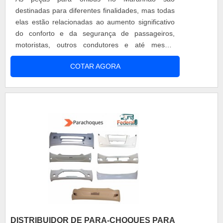
adquirir itens de qualidade atesta o nome da
destinadas para diferentes finalidades, mas todas
empresa.onde comprar resina para ônibus no
elas estão relacionadas ao aumento significativo
amazonasAqui na Federal Bus é possível
do conforto e da segurança de passageiros,
encontrar o que há de melhor no mercado de
motoristas, outros condutores e até mesmo
peças para carrocerias de ônibus em geral. Existe
pedestres. mais sobre a fabricação do produtoAs
uma variedade no portfólio, como peças para
COTAR AGORA
peças são feitas com matérias-primas de
carrocerias de ônibus, para-brisas e fibras (resina,
diferentes tipos, visto que os acessórios e peças
manta, calizador), componentes elétricos, chapas
podem envolver opções de para-brisas, vidros,
de alumínio e acrílica. Mas não é apenas isso!
borrachas, lanternas e lentes, faróis, materiais
Aqui ainda tem pagamento com cartões de
elétricos, químicos, lâmpadas, pneumáticos,
crédito, boleto e mais.Conhecida por ser ágil e ter
fibras, retrovisores, etc.Levando em consideração
fornecedores confiáveis, unida a uma equipe
os benefícios assegurados pela qualidade dos
treinada para atender com agilidade e qualidade
acessórios, é comum que a aquisição seja feita
na embalagem dos produtos, além de prestar um
por empresas que possuam veículos urbanos,
pós-venda facilitado, a empresa garante o
rodoviários e de fretamento. Também vale
sucesso dos clientes de ponta a ponta..
ressaltar que o produto é muito requisitado por
conta de seus vários benefícios, como por
exemplo: Alta qualidade; Alta segurança;
Materiais originais; Variedade; Preço justo. Por
DISTRIBUIDOR DE PARA-CHOQUES PARA