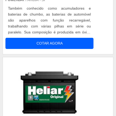
Também conhecido como acumuladores e
baterias de chumbo, as baterias de automóvel
são aparelhos com função recarregável,
trabalhando com várias pilhas em série ou
paralelo. Sua composição é produzida em óxido
de chumbo (PbO2), dentro da bateria tem 6
COTAR AGORA
células eletroquímicas ligadas, ou pilhas que
trabalham em série de 2 volts. Para encontrar
qualidade, deve-se ter atenção nas marcas
recomendadas como bateria heliar preço
acessível para não ter pro...