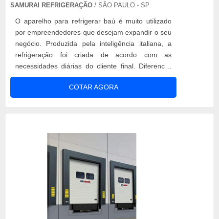
SAMURAI REFRIGERAÇÃO
/ SÃO PAULO - SP
O aparelho para refrigerar baú é muito utilizado
por empreendedores que desejam expandir o seu
negócio. Produzida pela inteligência italiana, a
refrigeração foi criada de acordo com as
necessidades diárias do cliente final. Diferencial
do aparelho Segurança dos equipamentos;
COTAR AGORA
Matéria-prima de qualidade; Produtos com alta
performance; Garantia de até 180 dias após a
compra. A refrigeração baú pode ser acoplada ao
motor, com degelo automáti....