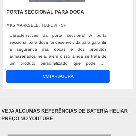
PORTA SECCIONAL PARA DOCA
MKS MARKSELL
/ ITAPEVI - SP
Características da porta seccional A porta
seccional para doca foi desenvolvida para garantir
a segurança das docas e dos produtos
armazenados nela, além disso ainda se trata de
um produto personalizado, que pode ser
encontrado em diversos tamanhos, resistências,
COTAR AGORA
espessuras de acordo com o projeto em que será
aplicada. Vantagens do produto - Segurança para
produtos armazenados; - Resistência e
durabilidade; - Isolamento térmico; ....
VEJA ALGUMAS REFERÊNCIAS DE BATERIA HELIAR
PREÇO NO YOUTUBE