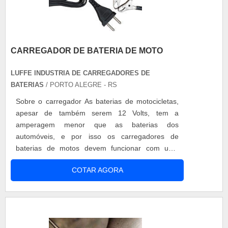
CARREGADOR DE BATERIA DE MOTO
LUFFE INDUSTRIA DE CARREGADORES DE
BATERIAS
/ PORTO ALEGRE - RS
Sobre o carregador As baterias de motocicletas,
apesar de também serem 12 Volts, tem a
amperagem menor que as baterias dos
automóveis, e por isso os carregadores de
baterias de motos devem funcionar com uma
menor corrente para não danificar a bateria. A
COTAR AGORA
Luffe produz um modelo de carregador de bateria
de moto eletrônico de 12 Volts com corrente de 1
Ampére. Este equipamento é bivolt automático,
possui corrente flutuante, ou seja, a corrente é....