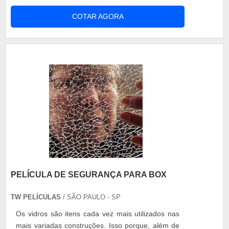
mercado. O produto é ideal para transportar
COTAR AGORA
Laticínios; Frios; Verduras; Frango e carnes; Entre
outros. A Samurai garante a temperatura com o
baú vazio para certificar-se no teste de frio que
aparelho bate a temperatura nec....
PELÍCULA DE SEGURANÇA PARA BOX
TW PELÍCULAS
/ SÃO PAULO - SP
Os vidros são itens cada vez mais utilizados nas
mais variadas construções. Isso porque, além de