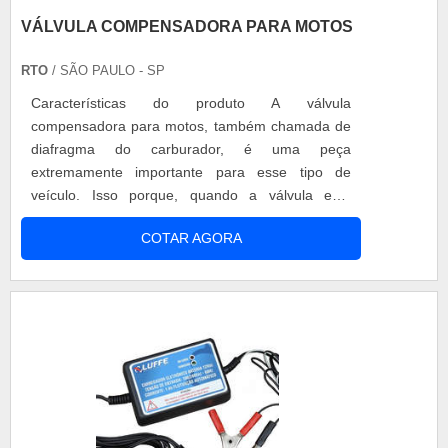
VÁLVULA COMPENSADORA PARA MOTOS
RTO
/ SÃO PAULO - SP
Características do produto A válvula
compensadora para motos, também chamada de
diafragma do carburador, é uma peça
extremamente importante para esse tipo de
veículo. Isso porque, quando a válvula está
danificada, isso prejudica o desempenho dos
COTAR AGORA
pistonetes, ocasionando em perda de força,
consumo excessivo e mau funcionamento da
moto. Importância do fabricante e da manutenção
Para evitar tais problemas, deve-se analisar
primeiro a fabr....