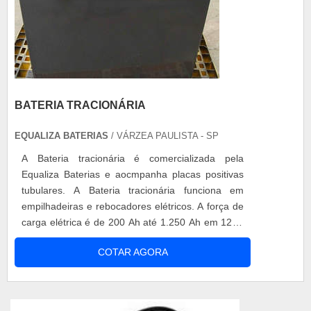
BATERIA TRACIONÁRIA
EQUALIZA BATERIAS
/ VÁRZEA PAULISTA - SP
A Bateria tracionária é comercializada pela
Equaliza Baterias e aocmpanha placas positivas
tubulares. A Bateria tracionária funciona em
empilhadeiras e rebocadores elétricos. A força de
carga elétrica é de 200 Ah até 1.250 Ah em 12 V,
24 V, 36 V, 48 V, 72 V e 80 V. A Equaliza Baterias
COTAR AGORA
fornece Bateria tracionária com placas positivas
tubulares e aceita a sua bateria usada na troca
por uma nova. Solicite agora mesmo orçamento
para a Bateria trac...