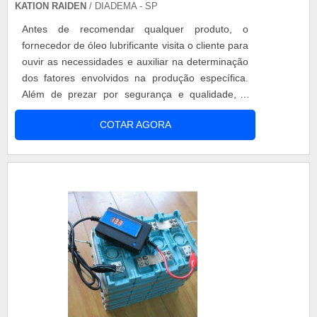
KATION RAIDEN
/ DIADEMA - SP
Antes de recomendar qualquer produto, o
fornecedor de óleo lubrificante visita o cliente para
ouvir as necessidades e auxiliar na determinação
dos fatores envolvidos na produção específica.
Além de prezar por segurança e qualidade, o
custo-benefício também é levado em
COTAR AGORA
consideração, pois é fundamental que o cliente
evite gastos futuros com o uso de produtos
altamente efetivos. Qualidades de um bom
fornecedor de óleo lubrificante é importante
que....