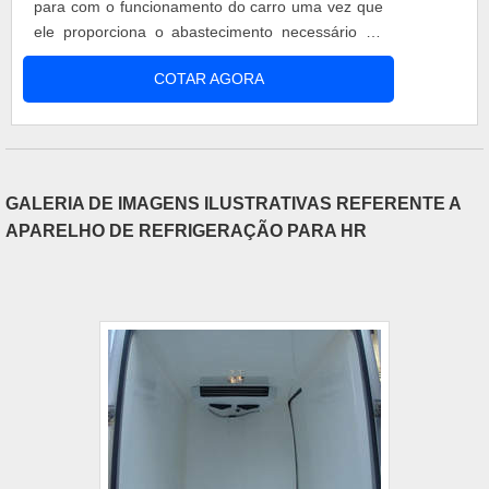
para com o funcionamento do carro uma vez que
ele proporciona o abastecimento necessário de
energia elétrica que faz com que os automóveis e
COTAR AGORA
seus acessórios tenham a carga necessária para
o seu funcionamento. Com as baterias
automotivas recondicionadas é possível ativar:
Sistemas de vidros elétricos; Som; Trav....
GALERIA DE IMAGENS ILUSTRATIVAS REFERENTE A
APARELHO DE REFRIGERAÇÃO PARA HR