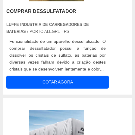
COMPRAR DESSULFATADOR
LUFFE INDUSTRIA DE CARREGADORES DE
BATERIAS
/ PORTO ALEGRE - RS
Funcionalidade de um aparelho dessulfatizador O
comprar dessulfatador possui a função de
dissolver os cristais de sulfato, as baterias por
diversas vezes falham devido a criação destes
cristais que se desenvolvem lentamente e cobrem
as placas da bateria, forma-se um crosta ao seu
COTAR AGORA
redor, reduzindo assim o contato com a solução
da bateria. Este processo é conhecido como
sulfatação, que também enfraquece o electrólito e
Isto combinado com o revesti....