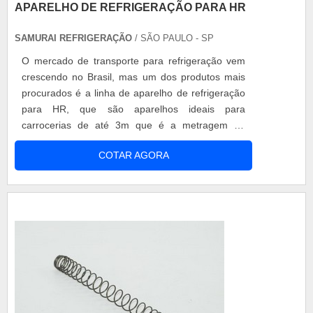
APARELHO DE REFRIGERAÇÃO PARA HR
SAMURAI REFRIGERAÇÃO
/ SÃO PAULO - SP
O mercado de transporte para refrigeração vem
crescendo no Brasil, mas um dos produtos mais
procurados é a linha de aparelho de refrigeração
para HR, que são aparelhos ideais para
carrocerias de até 3m que é a metragem de
carroceria que o veículo HR comporta, seja para
COTAR AGORA
transportar resfriados ou congelados. O produto
também é muito importante para obter um bom
isolamento no veículo, garantindo assim, a
temperatura necessária por todo baú. Diferen...