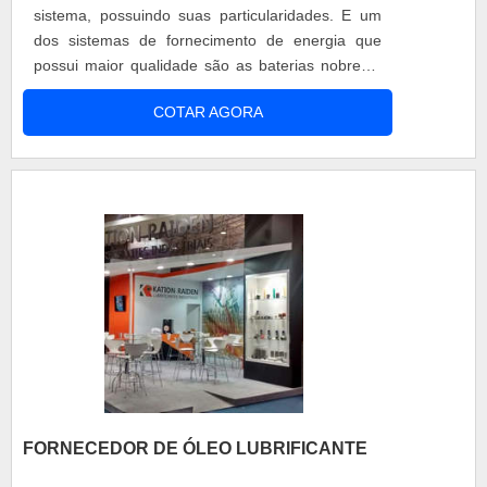
sistema, possuindo suas particularidades. E um
dos sistemas de fornecimento de energia que
possui maior qualidade são as baterias nobreak.
Saiba mais do nobreak Nobreak é o nome no
COTAR AGORA
Brasil para o termo universalmente conhecido
como UPS (uninterruptible power system) ou
sistema ininterrupto de potência. No break ou
UPS é somente a unidade com a capacid....
FORNECEDOR DE ÓLEO LUBRIFICANTE