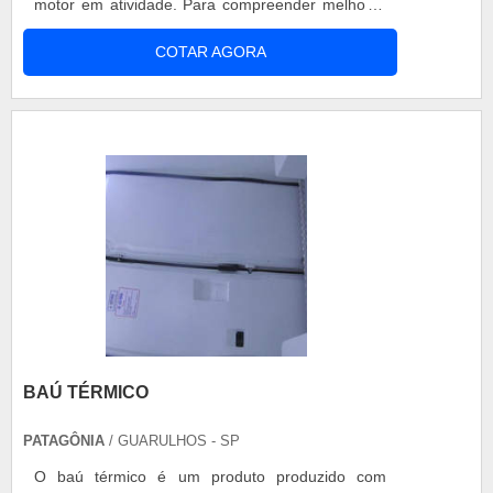
motor em atividade. Para compreender melhor a
ação do diafragma do pistonete, é preciso
COTAR AGORA
entender como se dá o funcionamento das partes
envolvidas na alimentação de combustível ao
motor. Funcionamento do carburador Nas motos,
ao dar partida ou parar num semáfor....
BAÚ TÉRMICO
PATAGÔNIA
/ GUARULHOS - SP
O baú térmico é um produto produzido com