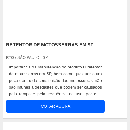
RETENTOR DE MOTOSSERRAS EM SP
RTO
/ SÃO PAULO - SP
Importância da manutenção do produto O retentor
de motosserras em SP, bem como qualquer outra
peça dentro da constituição das motosserras, não
são imunes a desgastes que podem ser causados
pelo tempo e pela frequência de uso, por esta
razão, quando houver a necessidade de fazer a
COTAR AGORA
manutenção preventiva ou corretiva das
motosserras, é de essencial importância que o
foco não esteja somente na troca de óleo ou na
higienização das peças, mas se....