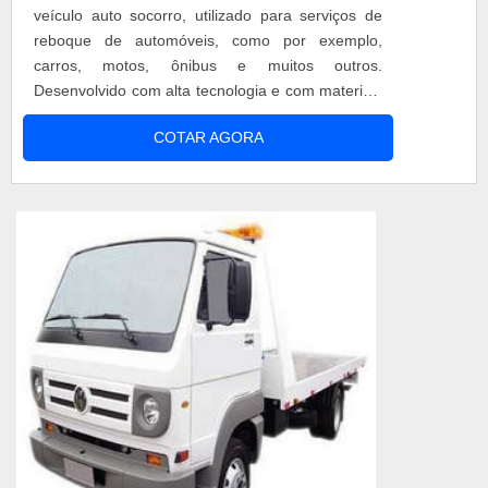
veículo auto socorro, utilizado para serviços de
reboque de automóveis, como por exemplo,
carros, motos, ônibus e muitos outros.
Desenvolvido com alta tecnologia e com materiais
de excelente procedência, o veículo permite o
COTAR AGORA
transporte do automóvel adicional de maneira
segura, rápida e eficiente. Vantagens do
caminhão guincho plataforma asa delta O
caminhão guincho asa delta da linha PAS 5000
EG cont...