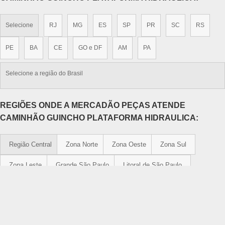
Selecione
RJ
MG
ES
SP
PR
SC
RS
PE
BA
CE
GO e DF
AM
PA
Selecione a região do Brasil
REGIÕES ONDE A MERCADÃO PEÇAS ATENDE
CAMINHÃO GUINCHO PLATAFORMA HIDRAULICA:
Região Central
Zona Norte
Zona Oeste
Zona Sul
Zona Leste
Grande São Paulo
Litoral de São Paulo
Aclimação
Bela Vista
Bom Retiro
Brás
Cambuci
Centro
Consolação
Higienópolis