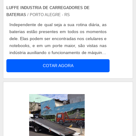
LUFFE INDUSTRIA DE CARREGADORES DE
BATERIAS
/ PORTO ALEGRE - RS
Independente de qual seja a sua rotina diária, as
baterias estão presentes em todos os momentos
dele. Elas podem ser encontradas nos celulares e
notebooks, e em um porte maior, são vistas nas
indústria auxiliando o funcionamento de máquinas
de todos os tipos. Conheça as vantagens do
COTAR AGORA
carregador de bateria Com os avanços
tecnológicos, as baterias convencionais foram
substituídas pelos modelos recarregáveis, com
eles um mesmo equipamento pode ser ....