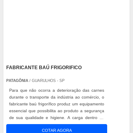
FABRICANTE BAÚ FRIGORIFICO
PATAGÔNIA
/ GUARULHOS - SP
Para que não ocorra a deterioração das carnes
durante o transporte da indústria ao comércio, o
fabricante baú frigorífico produz um equipamento
essencial que possibilita ao produto a segurança
de sua qualidade e higiene. A carga dentro do
baú frigorífico deve ser transportada mediante as
COTAR AGORA
condições: em ganchos e barras de aço inox; o