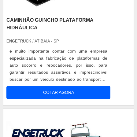
CAMINHÃO GUINCHO PLATAFORMA
HIDRÁULICA
ENGETRUCK
/ ATIBAIA - SP
é muito importante contar com uma empresa
especializada na fabricação de plataformas de
auto socorro e rebocadores, por isso, para
garantir resultados assertivos é imprescindível
buscar por um veículo destinado ao transporte e
resgate de veículos com pane e acidentados,
COTAR AGORA
como o caminhão guincho plataforma hidráulica.
Principais características do caminhão guincho
plataforma hidráulica Sendo projetados para
suportar o serviço pesado, as platafo...