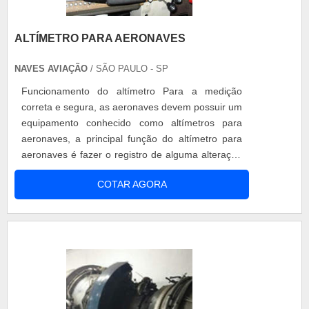
ALTÍMETRO PARA AERONAVES
NAVES AVIAÇÃO
/ SÃO PAULO - SP
Funcionamento do altímetro Para a medição
correta e segura, as aeronaves devem possuir um
equipamento conhecido como altímetros para
aeronaves, a principal função do altímetro para
aeronaves é fazer o registro de alguma alteração
na pressão atmosférica. Considerado um
COTAR AGORA
equipamento importante porque pode influenciar
no desempenho do voo e condicionar o avião
inapto a sua função, altímetro para aeronaves
não à toa é exigido em qualquer aeronave, ind.