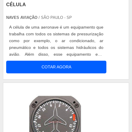
CÉLULA
NAVES AVIAÇÃO
/ SÃO PAULO - SP
A célula de uma aeronave é um equipamento que
trabalha com todos os sistemas de pressurização
como por exemplo, o ar condicionado, ar
pneumático e todos os sistemas hidráulicos do
avião. Além disso, esse equipamento está
presente não somente na estrutura de aviões e
COTAR AGORA
helicópteros em geral, fazendo parte da
fuselagem da aeronave. Para manter esse
importante elemento funcionando normalmente, é
necessário que se faça a manutenção de
aeronaves em célu.