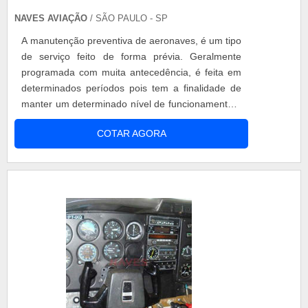
NAVES AVIAÇÃO
/ SÃO PAULO - SP
A manutenção preventiva de aeronaves, é um tipo
de serviço feito de forma prévia. Geralmente
programada com muita antecedência, é feita em
determinados períodos pois tem a finalidade de
manter um determinado nível de funcionamento e
da disponibilidade antes da manifestação em caso
COTAR AGORA
de uma pane. A intenção de se fazer a verificação
para saber se todas as peças estão funcionando
de forma correta dentro de uma aeronave, seja a
peça nova ou uma peça a.