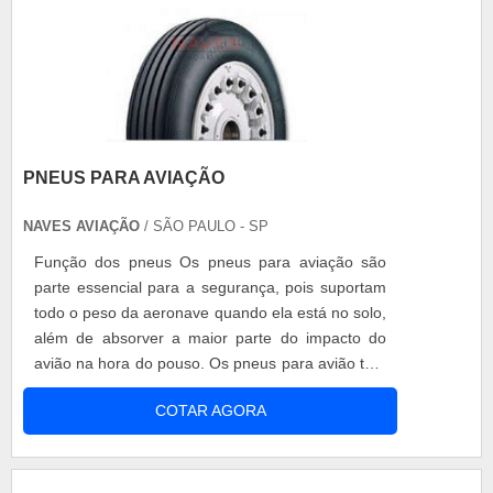
PNEUS PARA AVIAÇÃO
NAVES AVIAÇÃO
/ SÃO PAULO - SP
Função dos pneus Os pneus para aviação são
parte essencial para a segurança, pois suportam
todo o peso da aeronave quando ela está no solo,
além de absorver a maior parte do impacto do
avião na hora do pouso. Os pneus para avião têm
caraterísticas diferentes dos outros tipos de
COTAR AGORA
pneus, cada um tem uma finalidade. Esse tipo de
pneu deve ter aderência e grande flexibilidade,
para que consigam suportar o peso elevado de
uma aeronave. Resistência do p.