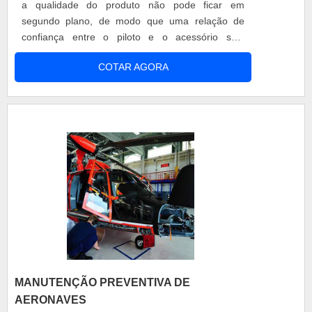
a qualidade do produto não pode ficar em
segundo plano, de modo que uma relação de
confiança entre o piloto e o acessório seja
estabelecida desde o primeiro momento de uso,
COTAR AGORA
não importando o fato de ser um piloto já
experiente e que sabe a respeito de acessórios
aéreos como o headset para aviação, ou um
piloto mais jovem que está começando sua
carreira profis.
MANUTENÇÃO PREVENTIVA DE
AERONAVES