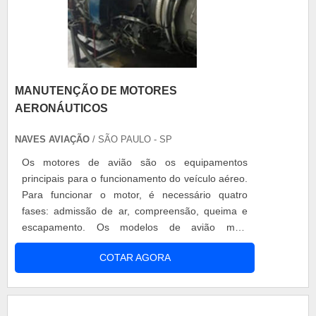
MANUTENÇÃO DE MOTORES
AERONÁUTICOS
NAVES AVIAÇÃO
/ SÃO PAULO - SP
Os motores de avião são os equipamentos
principais para o funcionamento do veículo aéreo.
Para funcionar o motor, é necessário quatro
fases: admissão de ar, compreensão, queima e
escapamento. Os modelos de avião mais
conhecidos são os bimotores, muitas vezes sendo
COTAR AGORA
os aviões particulares e pequenos, e os a jato,
modelos convencionais de grandes aeronaves
que são usados comercialmente, são mais
comuns em aeroportos. Para manter funcionando