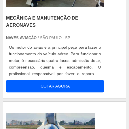
MECÂNICA E MANUTENÇÃO DE
AERONAVES
NAVES AVIAÇÃO
/ SÃO PAULO - SP
Os motor do avião é a principal peça para fazer o
funcionamento do veículo aéreo. Para funcionar o
motor, é necessário quatro fases: admissão de ar,
compreensão, queima e escapamento. O
profissional responsável por fazer o reparo de
todos os equipamentos são responsáveis por
COTAR AGORA
fazer a manutenção preventiva e corretiva de
aeronaves, por isso a necessidade mecânica e
manutenção de aeronaves é grande para evitar
uma série de problemas nos aviões. Mecâ