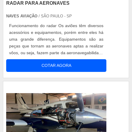
RADAR PARA AERONAVES
NAVES AVIAÇÃO
/ SÃO PAULO - SP
Funcionamento do radar Os aviões têm diversos
acessórios e equipamentos, porém entre eles há
uma grande diferença. Equipamentos são as
peças que tornam as aeronaves aptas a realizar
vôos, ou seja, fazem parte da aeronavegabilidade
do avião. O sistema de um radar para aeronaves
COTAR AGORA
é formado por um transmissor que emite sinais de
radar, ou ondas de rádio, em direções
preestabelecidas que, ao entrar em contato com
algum objeto são refletidas em várias