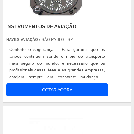
INSTRUMENTOS DE AVIAÇÃO
NAVES AVIAÇÃO
/ SÃO PAULO - SP
Conforto e segurança Para garantir que os
aviões continuem sendo o meio de transporte
mais seguro do mundo, é necessário que os
profissionais dessa área e as grandes empresas,
estejam sempre em constante mudança e
modernidade. Muitas empresas buscam por
COTAR AGORA
instrumentos de aviação de qualidade e que
supram suas necessidades, para que possam
garantir viagens confortáveis e rápidas aos seus
passageiros. E, para os seus pilotos que têm uma
a maio.