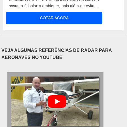
assunto é isolar o ambiente, pois além de evitar a
troca térmica, ele é bastante resistente aos
COTAR AGORA
agentes químicos e corrosivos, logo, é uma ótima
opção dentro do segmento industrial. A cortina de
pvc é um equipamento que garante
principalmente ótimo custo-benefíc.
VEJA ALGUMAS REFERÊNCIAS DE RADAR PARA
AERONAVES NO YOUTUBE