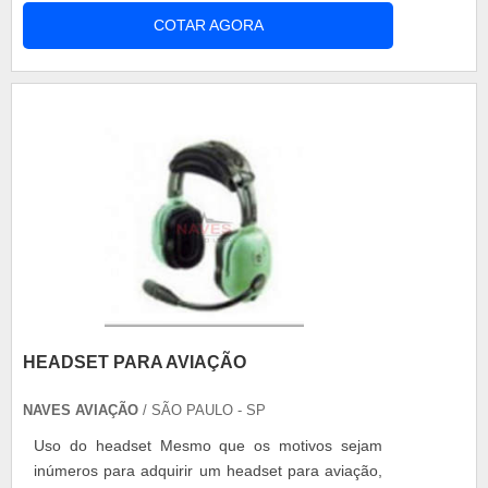
produto. A intenção de se fazer a verificação para
COTAR AGORA
saber se todas as peças estão funcionando de
forma correta dentro de uma aeronave, seja a
peça nova ou uma peça antiga. Manutenção
preventiva e corretiva de aero.
HEADSET PARA AVIAÇÃO
NAVES AVIAÇÃO
/ SÃO PAULO - SP
Uso do headset Mesmo que os motivos sejam
inúmeros para adquirir um headset para aviação,