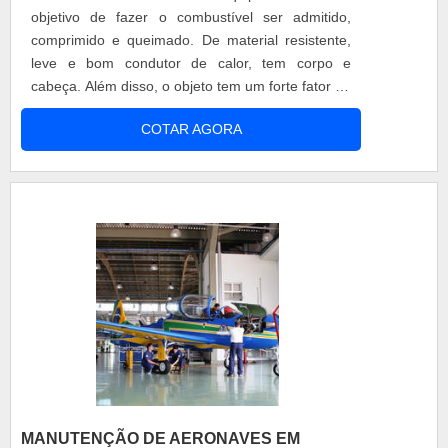
objetivo de fazer o combustível ser admitido,
comprimido e queimado. De material resistente,
leve e bom condutor de calor, tem corpo e
cabeça. Além disso, o objeto tem um forte fator de
resfriamento, que evita problemas com o
COTAR AGORA
superaquecimento dos motores, sendo
fundamental para o funcionamento dos aviões, e
principalmente dos motores. Cilindros
aeronáuticos Os motores dos aviões variam,
assim como a qx.
MANUTENÇÃO DE AERONAVES EM