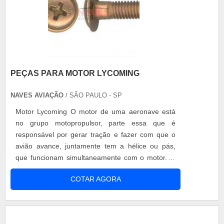
PEÇAS PARA MOTOR LYCOMING
NAVES AVIAÇÃO
/ SÃO PAULO - SP
Motor Lycoming O motor de uma aeronave está
no grupo motopropulsor, parte essa que é
responsável por gerar tração e fazer com que o
avião avance, juntamente tem a hélice ou pás,
que funcionam simultaneamente com o motor. O
motor Lycoming é bastante conhecido no
COTAR AGORA
mercado aeronáutico, classificado como o tipo
radial de motor, entre as peças para motor
Lycoming, há nove cilindros. Esse motor é
bastante adaptável e se incorpora e ajusta à