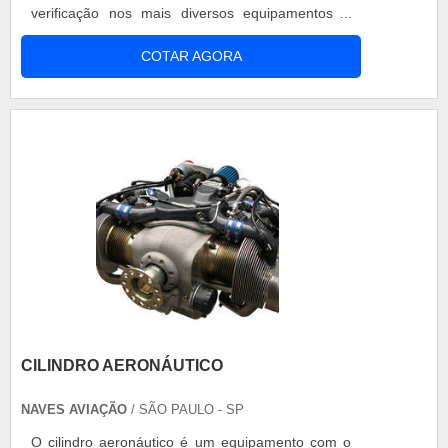
verificação nos mais diversos equipamentos e
recuperação da funcionalidade dos mesmos. O
COTAR AGORA
reparo de aviões é uma solução inteligente para
empresas que desejam ajustar ou regular
equipamentos de maneira eficiente e que ainda
não precisam ser trocadas. A manutenção só é
po.
CILINDRO AERONÁUTICO
NAVES AVIAÇÃO
/ SÃO PAULO - SP
O cilindro aeronáutico é um equipamento com o