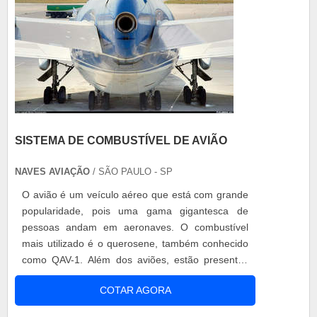
SISTEMA DE COMBUSTÍVEL DE AVIÃO
NAVES AVIAÇÃO
/ SÃO PAULO - SP
O avião é um veículo aéreo que está com grande
popularidade, pois uma gama gigantesca de
pessoas andam em aeronaves. O combustível
mais utilizado é o querosene, também conhecido
como QAV-1. Além dos aviões, estão presentes
nos helicópteros dotados de motores à turbina,
COTAR AGORA
como por exemplo, os jato-puro, turboélices ou
turbo-fans. O sistema de combustível de avião o