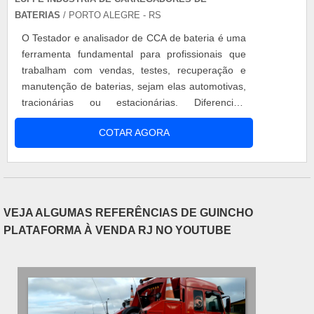
BATERIAS
/ PORTO ALEGRE - RS
O Testador e analisador de CCA de bateria é uma
ferramenta fundamental para profissionais que
trabalham com vendas, testes, recuperação e
manutenção de baterias, sejam elas automotivas,
tracionárias ou estacionárias. Diferenciais
Diferente de um testador convencional, o Testador
COTAR AGORA
e analisador de CCA de bateria proporciona uma
análise profunda do real estado de carga da
bateria.O índice CCA é um dos índices de carga
presente e regulamentado....
VEJA ALGUMAS REFERÊNCIAS DE GUINCHO
PLATAFORMA À VENDA RJ NO YOUTUBE