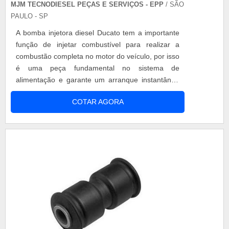
escoamento do produto deve ser com limite
MJM TECNODIESEL PEÇAS E SERVIÇOS - EPP
/ SÃO
mínimo de 120000 PSI. É muito importante que as
PAULO - SP
chapas de aço do cocho para caçamba sejam
A bomba injetora diesel Ducato tem a importante
extremamente resistentes, devido a densidade
função de injetar combustível para realizar a
dos produtos que transportará, como: Pedras;
combustão completa no motor do veículo, por isso
Areia; Britas.
é uma peça fundamental no sistema de
alimentação e garante um arranque instantâneo
do veículo com total eficiência. Dicas de uso da
COTAR AGORA
bomba injetora diesel ducato é muito importante
zelar pelo funcionamento preciso das peças do
motor de seu veículo, evitando assim o desgaste
e manutenções precoces. Por ....