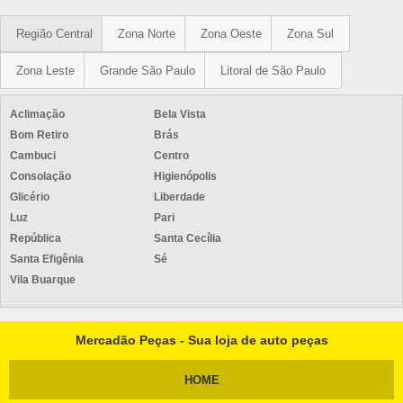
Região Central
Zona Norte
Zona Oeste
Zona Sul
Zona Leste
Grande São Paulo
Litoral de São Paulo
Aclimação
Bela Vista
Bom Retiro
Brás
Cambuci
Centro
Consolação
Higienópolis
Glicério
Liberdade
Luz
Pari
República
Santa Cecília
Santa Efigênia
Sé
Vila Buarque
Mercadão Peças - Sua loja de auto peças
HOME