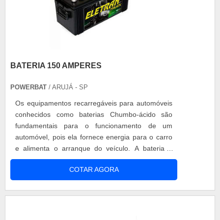
BATERIA 150 AMPERES
POWERBAT
/ ARUJÁ - SP
Os equipamentos recarregáveis para automóveis
conhecidos como baterias Chumbo-ácido são
fundamentais para o funcionamento de um
automóvel, pois ela fornece energia para o carro
e alimenta o arranque do veículo. A bateria é
formada por 6 pilhas, trabalhando em série de 2 V
COTAR AGORA
cada uma, tendo força total do aparelho de 12 V.
Sua aparência contém óxido de chumbo, sendo
separadas por papelão e plástico. Existem vários
modelos de baterias, desde bateria ....