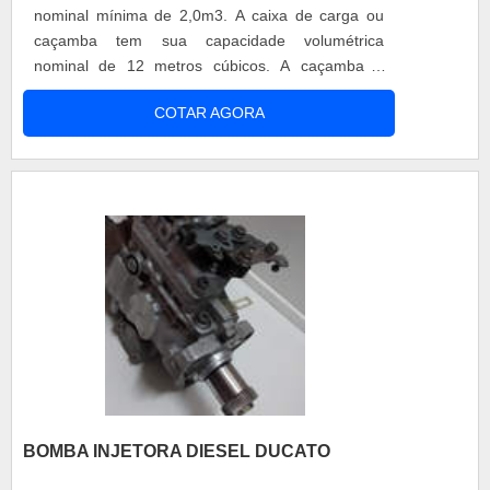
nominal mínima de 2,0m3. A caixa de carga ou
caçamba tem sua capacidade volumétrica
nominal de 12 metros cúbicos. A caçamba é
dividida por uma parede metálica de grande
COTAR AGORA
extensão, que divide a carga seca da carga
úmida. O par de cochos para caçamba junto a um
painel compactador são acionados
hidraulicamente e arrastam o lixo para dentro da
caçamba. Um cocho é isolado do outro por uma
parede divisória, alinhando-se com a outra e
ficando com a borda livre na primeira divisória. A
recomendação é que o cocho para caçamba seja
pintado de branco e venha com faixas refletivas, a
fim de atender as normas do CTB (Código de
Trânsito Brasileiro). Para ter uma maior
capacidade de carga líquida em seu
compartimento, o cocho para caçamba deve ter
peso menor que 4600 kg, sendo que essa
BOMBA INJETORA DIESEL DUCATO
indicação deve vir direto do fabricante. O limite de