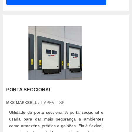
Resistente, a fita dupla face de espuma
automotiva se alonga e relaxa conforme o esforço
aplicado, minimizando a tensão so....
PORTA SECCIONAL
MKS MARKSELL
/ ITAPEVI - SP
Utilidade da porta seccional A porta seccional é
usada para dar mais segurança a ambientes
como armazéns, prédios e galpões. Ela é flexível,