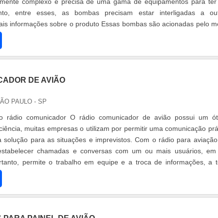
amente complexo e precisa de uma gama de equipamentos para te
to, entre esses, as bombas precisam estar interligadas a ou
is informações sobre o produto Essas bombas são acionadas pelo m
ilizada por uma.
CADOR DE AVIÃO
SÃO PAULO - SP
o rádio comunicador O rádio comunicador de avião possui um ó
iência, muitas empresas o utilizam por permitir uma comunicação prá
a solução para as situações e imprevistos. Com o rádio para aviação
estabelecer chamadas e conversas com um ou mais usuários, e
tanto, permite o trabalho em equipe e a troca de informações, a 
lquer local.