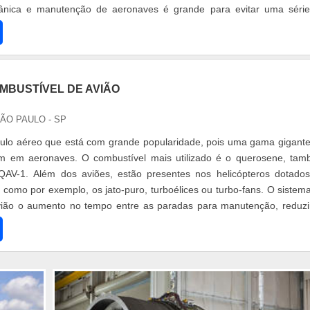
ânica e manutenção de aeronaves é grande para evitar uma séri
iões. Mecâ
MBUSTÍVEL DE AVIÃO
SÃO PAULO - SP
culo aéreo que está com grande popularidade, pois uma gama gigant
 em aeronaves. O combustível mais utilizado é o querosene, ta
AV-1. Além dos aviões, estão presentes nos helicópteros dotado
, como por exemplo, os jato-puro, turboélices ou turbo-fans. O sistem
vião o aumento no tempo entre as paradas para manutenção, reduz
ompanhia