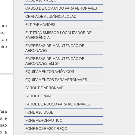
BOSE A20 PREÇO
CABOS DE COMANDO PARA AERONAVES
CHAPA DE ALUMÍNIO ALCLAD
ELT PARA AVIÕES
para
ixa.
ELT TRANSMISSOR LOCALIZADOR DE
EMERGÊNCIA
, ao
EMPRESAS DE MANUTENÇÃO DE
ntre
AERONAVES
EMPRESAS DE MANUTENÇÃO DE
AERONAVES EM SP
EQUIPAMENTOS AVIÔNICOS
EQUIPAMENTOS PARA AERONAVES
FAROL DE AERONAVE
FAROL DE AVIÃO
FAROL DE POUSO PARA AERONAVES
Para
FONE A20 BOSE
ma e
FONE AERONÁUTICO
 são
FONE BOSE A20 PREÇO
so a