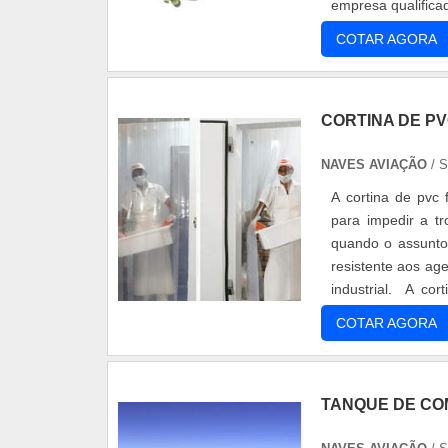
empresa qualifica
mais seguro .
COTAR AGORA
CORTINA DE P
NAVES AVIAÇÃO
/ 
A cortina de pvc 
para impedir a t
quando o assunto 
resistente aos ag
industrial. A co
benefíc.
COTAR AGORA
TANQUE DE CO