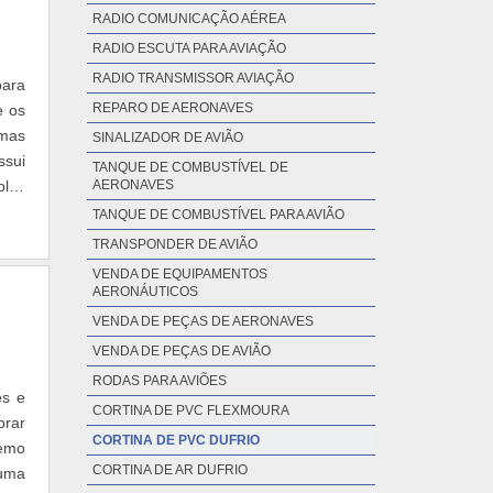
RADIO COMUNICAÇÃO AÉREA
RADIO ESCUTA PARA AVIAÇÃO
RADIO TRANSMISSOR AVIAÇÃO
para
REPARO DE AERONAVES
e os
emas
SINALIZADOR DE AVIÃO
ssui
TANQUE DE COMBUSTÍVEL DE
oles
AERONAVES
TANQUE DE COMBUSTÍVEL PARA AVIÃO
TRANSPONDER DE AVIÃO
VENDA DE EQUIPAMENTOS
AERONÁUTICOS
VENDA DE PEÇAS DE AERONAVES
VENDA DE PEÇAS DE AVIÃO
RODAS PARA AVIÕES
es e
CORTINA DE PVC FLEXMOURA
prar
CORTINA DE PVC DUFRIO
remo
CORTINA DE AR DUFRIO
 uma