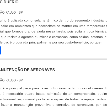
C DUFRIO
SÃO PAULO - SP
ufrio é utilizada como isolante térmico dentro do segmento industrial 
e calor em ambientes que necessitam se manter em uma temperatura f
al que fornece grande ajuda nessa tarefa, pois evita a troca térmica
e resiste à agentes químicos e corrosivos, como ácidos, cetonas, e
 de pvc é procurada principalmente por seu custo-benefício, porque m
ANUTENÇÃO DE AERONAVES
SÃO PAULO - SP
 é a principal peça para fazer o funcionamento do veículo aéreo. 
r, é necessário quatro fases: admissão de ar, compreensão, quei
ofissional responsável por fazer o reparo de todos os equipamentos
 fazer a manutenção preventiva e corretiva de aeronaves, por is