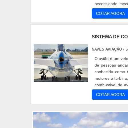
necessidade mec
problemas nos av
COTAR AGORA
SISTEMA DE CO
NAVES AVIAÇÃO
/ 
O avião é um veí
de pessoas andam
conhecido como Q
motores à turbina
combustível de a
custos para as c
COTAR AGORA