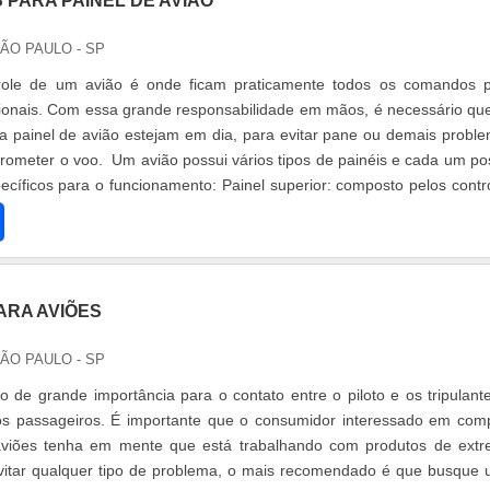
PARA PAINEL DE AVIÃO
SÃO PAULO - SP
role de um avião é onde ficam praticamente todos os comandos 
ssionais. Com essa grande responsabilidade em mãos, é necessário qu
 painel de avião estejam em dia, para evitar pane ou demais probl
meter o voo. Um avião possui vários tipos de painéis e cada um po
cíficos para o funcionamento: Painel superior: composto pelos contr
ARA AVIÕES
SÃO PAULO - SP
o de grande importância para o contato entre o piloto e os tripulant
 passageiros. É importante que o consumidor interessado em com
aviões tenha em mente que está trabalhando com produtos de ext
evitar qualquer tipo de problema, o mais recomendado é que busque