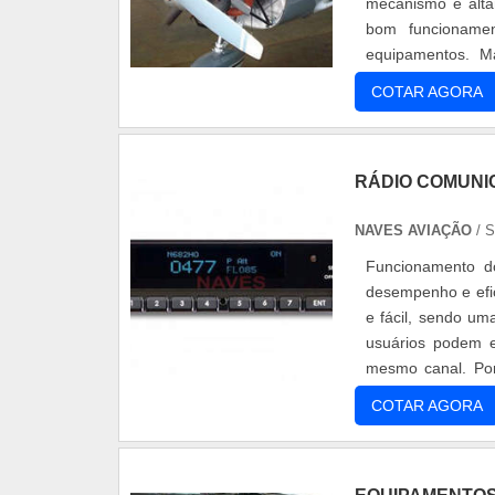
mecanismo é alt
bom funcionamen
equipamentos. Ma
do avião, Sendo ut
COTAR AGORA
RÁDIO COMUNI
NAVES AVIAÇÃO
/ 
Funcionamento d
desempenho e efic
e fácil, sendo um
usuários podem 
mesmo canal. Por
momento, e em qua
COTAR AGORA