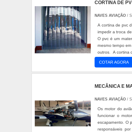
CORTINA DE PV
NAVES AVIAÇÃO
/ 
A cortina de pvc d
impedir a troca d
O pvc é um materi
mesmo tempo em qu
outros. A cortina
COTAR AGORA
MECÂNICA E M
NAVES AVIAÇÃO
/ 
Os motor do avião
funcionar o moto
escapamento. O pr
responsáveis por