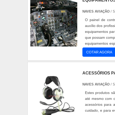
EQUIPAMENTOS 
NAVES AVIAÇÃO
/ 
O painel de cont
auxílio dos profi
equipamentos para
que possam compro
equipamentos espe
do ar-cond.
COTAR AGORA
ACESSÓRIOS P
NAVES AVIAÇÃO
/ 
Estes produtos sã
até mesmo com os
acessórios para 
cuidado, e para 