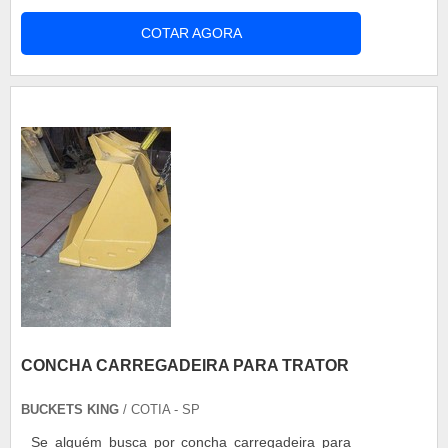
é concha carregadeira, com os melhores
COTAR AGORA
profissionais da Buckets King encontramos ótima
qualidade com uma vasta gama de aço, em suas
diversas aplicações.UM POUCO MAIS SOBRE
CONCHA CARREGADEIRAHá muitas maneiras
eficientes de d...
CONCHA CARREGADEIRA PARA TRATOR
BUCKETS KING
/ COTIA - SP
Se alguém busca por concha carregadeira para