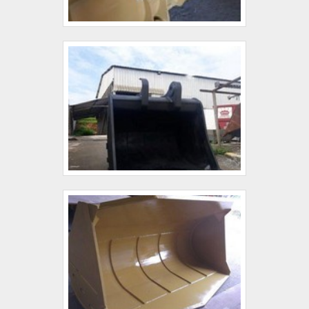
realizadas as atividades; Tecnologia de ponta;
Equipamentos de última geração. EFICIÊNCIA E
QUALIDADE COMPROVADAApenas na Buckets
King existem as melhores condições para quem
deseja achar o que precisa para concha New
Holland. É possível encontrar uma grande
variedade no portfólio como caçamba para trator
e destocadora.É reconhecida por ser
comprometida com os serviços e inovadora,
padrões alcançados por conter escritório de alta
qualidade onde são realizadas as atividades e
equipamentos de última geração. Esses fatores,
somados a um time com colaboradores proativos
e especialistas dedicados, fecham todo o ciclo de
entrega com excelência para toda a carteira de
clientes. Saiba mais solicitando um orçamento!.