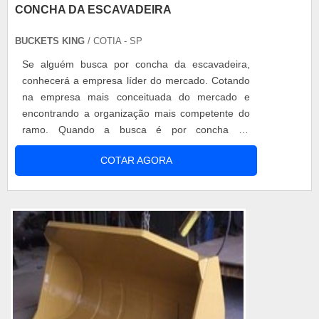
CONCHA DA ESCAVADEIRA
BUCKETS KING
/ COTIA - SP
Se alguém busca por concha da escavadeira,
conhecerá a empresa líder do mercado. Cotando
na empresa mais conceituada do mercado e
encontrando a organização mais competente do
ramo. Quando a busca é por concha da
escavadeira, com a Buckets King encontrará
COTAR AGORA
excelente custo-benefício com projetos de baixa e
alta complexidade.MAIS INFORMAÇÕES
RELEVANTES SOBRE CONCHA DA
ESCAVADEIRAHá muitas maneiras eficientes de
demonstrar competência e exce...