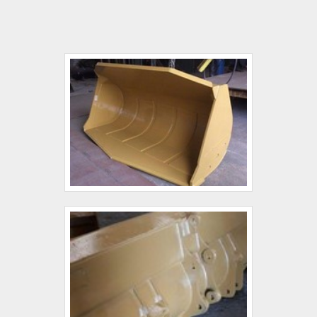
comprometida com os serviços e inovadora,
SOBRE A CONCHA NEW HOLLANDQuem busca
conquistas adquiridas porque investiu em uma
por concha New Holland em uma empresa
estrutura que hoje conta com escritório de alta
responsável, acha o site da Buckets King. A
qualidade onde são realizadas as atividades e
empresa tem em seu escopo caçamba para trator
tecnologia de ponta. Tudo isso, somado a uma
e destocadora, oferecendo sempre a melhor
equipe com colaboradores proativos e
opção para o cliente final.Ainda tratando da
funcionários eficientes, garante uma entrega de
concha New Holland, deve-se ter a exatidão em
excelência de ponta a ponta. Aproveite a visita
orçar com empresas que prezam por produtos e
para acessar o site e saber mais sobre a
serviços que tenham ótima qualidade e excelente
empresa, os serviços e os produtos!.
custo-benefício, características simples, mas que
mostram o comprometimento da empresa com
seus clientes.Existem muitas formas diferentes de
demonstrar conhecimento e autoridade em uma
área de atuação. Os motivos pelos quais a
Buckets King é a melhor opção no segmento
sempre que buscar por concha New Holland:
Colaboradores proativos; Profissionais com vasta
experiência na área; Trabalhadores de alta
qualidade; Escritório de alta qualidade onde são