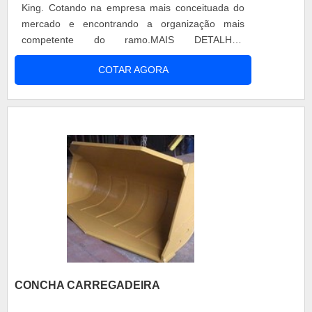
King. Cotando na empresa mais conceituada do
mercado e encontrando a organização mais
competente do ramo.MAIS DETALHES
INTERESSANTES SOBRE CONCHA DE
COTAR AGORA
TRATORQuem está a procura de concha trator
em uma empresa altamente qualificada,
consegue encontrar o site da Buckets King. Com
grande expressão de mercado quando o assunto
é caçamba para trator e destocadora, oferecendo
sempre a melhor opção para o cliente final.Não
obstante, quando falamos em concha de trator,
mais do que visar apenas lucratividade, deve
oferecer produtos e serviços que tenham ótima
qualidade e assertividade, pontos importantes que
ficam de fora no planejamento de empresas que
visam apenas o lucro, deixando a desejar nos
outros fatores.Existem muitas formas diferentes
de demonstrar conhecimento e autoridade em
CONCHA CARREGADEIRA
sua área de atuação. Os motivos pelos quais a