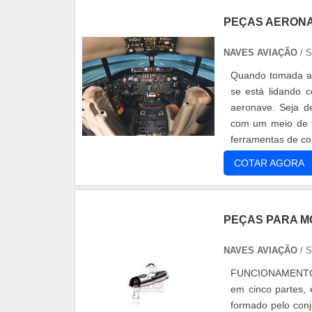
PEÇAS AERON
NAVES AVIAÇÃO
/ 
Quando tomada a 
se está lidando 
aeronave. Seja de
com um meio de t
ferramentas de co
sendo responsáv
COTAR AGORA
PEÇAS PARA M
NAVES AVIAÇÃO
/ 
FUNCIONAMENTO 
em cinco partes, 
formado pelo conj