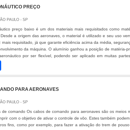
ONÁUTICO PREÇO
SÃO PAULO - SP
áutico preço baixo é um dos materiais mais requisitados como maté
 Desde a origem das aeronaves, o material é utilizado e seu uso ve
 mais requisitado, já que garante eficiência acima da média, seguran
nvolvimento da máquina. O alumínio ganhou a posição de matéria-p
 aeronáutico por ser flexível, podendo ser aplicado em muitas parte
MANDO PARA AERONAVES
SÃO PAULO - SP
s de comando Os cabos de comando para aeronaves são os meios 
umprir com o objetivo de ativar o controle de vôo. Estes também podem
utros fins, como por exemplo, para fazer a ativação do trem de pous