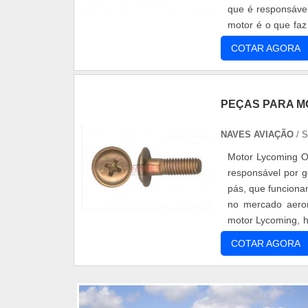
que é responsável
motor é o que faz
redutora ao eixo 
COTAR AGORA
PEÇAS PARA M
NAVES AVIAÇÃO
/ 
Motor Lycoming O
responsável por g
pás, que funcion
no mercado aeron
motor Lycoming, h
à forma de ope
COTAR AGORA