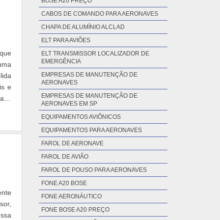
BOSE A20 PREÇO
CABOS DE COMANDO PARA AERONAVES
CHAPA DE ALUMÍNIO ALCLAD
ELT PARA AVIÕES
 que
ELT TRANSMISSOR LOCALIZADOR DE
EMERGÊNCIA
 uma
EMPRESAS DE MANUTENÇÃO DE
lida
AERONAVES
is e
EMPRESAS DE MANUTENÇÃO DE
nave
AERONAVES EM SP
EQUIPAMENTOS AVIÔNICOS
EQUIPAMENTOS PARA AERONAVES
FAROL DE AERONAVE
FAROL DE AVIÃO
FAROL DE POUSO PARA AERONAVES
FONE A20 BOSE
nte
FONE AERONÁUTICO
sor,
FONE BOSE A20 PREÇO
essa