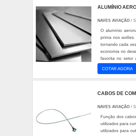
ALUMÍNIO AER
NAVES AVIAÇÃO
/ 
O alumínio aeron
prima nos aviões.
tornando cada vez
economia no dese
favorita no setor
avião: asas, .
COTAR AGORA
CABOS DE CO
NAVES AVIAÇÃO
/ 
Função dos cabo
utilizados para c
utilizados para o