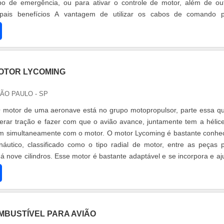
po de emergência, ou para ativar o controle de motor, além de ou
ncipais benefícios A vantagem de utilizar os cabos de comando 
 sua .
OTOR LYCOMING
SÃO PAULO - SP
 motor de uma aeronave está no grupo motopropulsor, parte essa q
erar tração e fazer com que o avião avance, juntamente tem a hélic
am simultaneamente com o motor. O motor Lycoming é bastante conhe
áutico, classificado como o tipo radial de motor, entre as peças 
á nove cilindros. Esse motor é bastante adaptável e se incorpora e aj
MBUSTÍVEL PARA AVIÃO