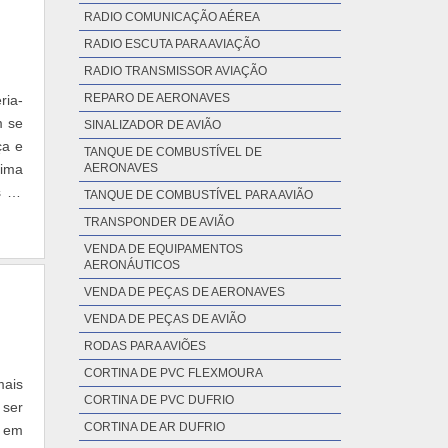
RADIO COMUNICAÇÃO AÉREA
RADIO ESCUTA PARA AVIAÇÃO
RADIO TRANSMISSOR AVIAÇÃO
REPARO DE AERONAVES
ria-
m se
SINALIZADOR DE AVIÃO
ça e
TANQUE DE COMBUSTÍVEL DE
rima
AERONAVES
s do
TANQUE DE COMBUSTÍVEL PARA AVIÃO
TRANSPONDER DE AVIÃO
VENDA DE EQUIPAMENTOS
AERONÁUTICOS
VENDA DE PEÇAS DE AERONAVES
VENDA DE PEÇAS DE AVIÃO
RODAS PARA AVIÕES
CORTINA DE PVC FLEXMOURA
mais
CORTINA DE PVC DUFRIO
 ser
CORTINA DE AR DUFRIO
o em