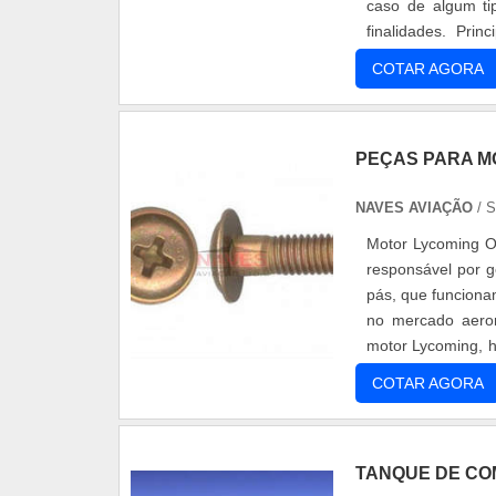
caso de algum ti
finalidades. Pri
aeronaves vem de
COTAR AGORA
PEÇAS PARA M
NAVES AVIAÇÃO
/ 
Motor Lycoming O
responsável por g
pás, que funcion
no mercado aeron
motor Lycoming, h
à forma de ope.
COTAR AGORA
TANQUE DE CO