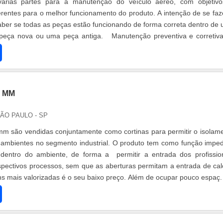
várias partes para a manutenção do veículo aéreo, com objetiv
ferentes para o melhor funcionamento do produto. A intenção de se faz
saber se todas as peças estão funcionando de forma correta dentro de
 peça nova ou uma peça antiga. Manutenção preventiva e corretiv
2 MM
SÃO PAULO - SP
 mm são vendidas conjuntamente como cortinas para permitir o isolam
 ambientes no segmento industrial. O produto tem como função imped
 dentro do ambiente, de forma a permitir a entrada dos profissio
spectivos processos, sem que as aberturas permitam a entrada de ca
 mais valorizadas é o seu baixo preço. Além de ocupar pouco espaç.