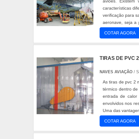
aviões. Existem 
características di
verificação para 
aeronave, seja a
aero.
COTAR AGORA
TIRAS DE PVC 
NAVES AVIAÇÃO
/ 
As tiras de pvc 2
térmico dentro de
entrada de calor
envolvidos nos re
Uma das vantagens
COTAR AGORA