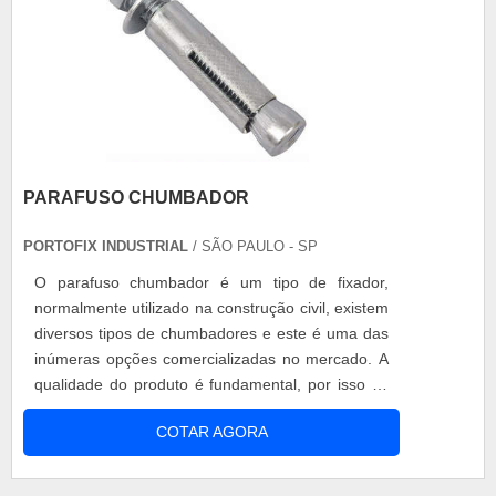
PARAFUSO CHUMBADOR
PORTOFIX INDUSTRIAL
/ SÃO PAULO - SP
O parafuso chumbador é um tipo de fixador,
normalmente utilizado na construção civil, existem
diversos tipos de chumbadores e este é uma das
inúmeras opções comercializadas no mercado. A
qualidade do produto é fundamental, por isso se
atentar a empresa que o faz é importante, já que,
COTAR AGORA
o parafuso irá fixar diversas superfícies nas
construções e deve seguir fielmemte os critérios
de avaliação, respeitando as exigências de