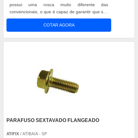
possui uma rosca muito diferente das
convencionais, o que é capaz de garantir que sua
fixação seja muito mais forte e eficiente.
COTAR AGORA
Informações importantes Esse tipo de parafuso
possui fenda philips, o que proporciona um
encaixe melhor da chave ou do equipamento que
será utilizado em sua fixação. Além disso, e....
PARAFUSO SEXTAVADO FLANGEADO
ATIFIX
/ ATIBAIA - SP