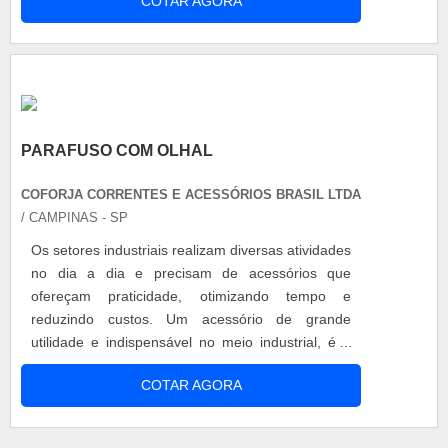
COTAR AGORA
pode ser utilizado para movimentação de cargas
como motores, quadros de força, rede elétrica
dentre outras. A especificação DIN-580 do
parafuso olhal DIN-580 refere-se...
PARAFUSO COM OLHAL
COFORJA CORRENTES E ACESSÓRIOS BRASIL LTDA
/ CAMPINAS - SP
Os setores industriais realizam diversas atividades
no dia a dia e precisam de acessórios que
ofereçam praticidade, otimizando tempo e
reduzindo custos. Um acessório de grande
utilidade e indispensável no meio industrial, é o
parafuso com olhal. Esse tipo de acessório é ideal
COTAR AGORA
para a movimentação de cargas e por ser
poderoso contra à corrosão, é altamente indicado
para o ramo químico. Aumente a durabilidade: