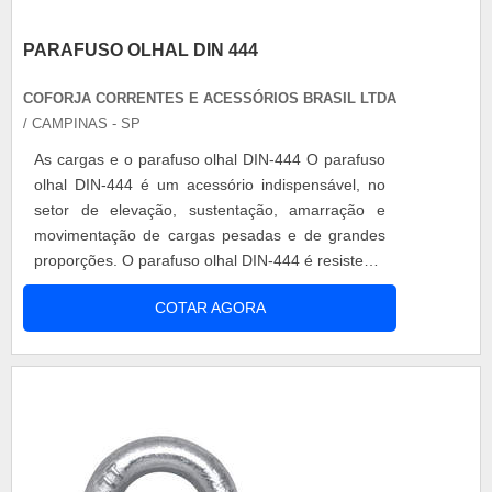
PARAFUSO OLHAL DIN 444
COFORJA CORRENTES E ACESSÓRIOS BRASIL LTDA
/ CAMPINAS - SP
As cargas e o parafuso olhal DIN-444 O parafuso
olhal DIN-444 é um acessório indispensável, no
setor de elevação, sustentação, amarração e
movimentação de cargas pesadas e de grandes
proporções. O parafuso olhal DIN-444 é resistente
e versátil, já que pode ser utilizado para
COTAR AGORA
movimentação de cargas como motores, quadros
de força, rede elétrica dentre outras, além de ser
facilmente fixável à linha de produção. O termo
DIN-444 do parafuso olhal D...