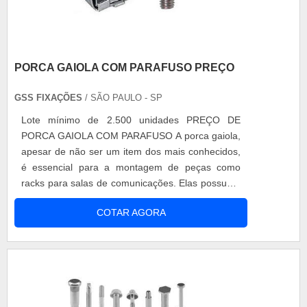
PORCA GAIOLA COM PARAFUSO PREÇO
GSS FIXAÇÕES
/ SÃO PAULO - SP
Lote mínimo de 2.500 unidades PREÇO DE
PORCA GAIOLA COM PARAFUSO A porca gaiola,
apesar de não ser um item dos mais conhecidos,
é essencial para a montagem de peças como
racks para salas de comunicações. Elas possuem
um formato único, que é projeto sob medida para
COTAR AGORA
se encaixar perfeitamente aos furos existentes
nos racks. Com isso, esses móveis ficam firmes e
fixados, sendo capazes de aguentar os
equipamentos eletrônicos pesados que serão
coloc....