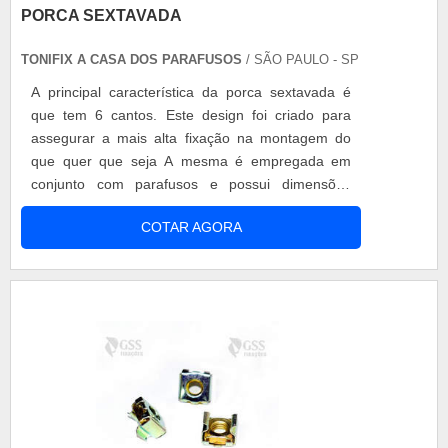
PORCA SEXTAVADA
TONIFIX A CASA DOS PARAFUSOS
/ SÃO PAULO - SP
A principal característica da porca sextavada é
que tem 6 cantos. Este design foi criado para
assegurar a mais alta fixação na montagem do
que quer que seja A mesma é empregada em
conjunto com parafusos e possui dimensões
variadas que variam o tamanho do parafuso em
COTAR AGORA
questão para manter duas partes juntas, fixas.
Podem ser produzidas com distintas matérias-
primas como: Latão; Aço inox. Informações
adicionais da porca sextavada Este tipo de porc....