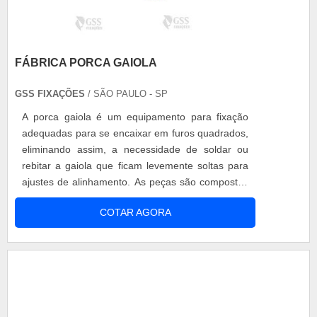
FÁBRICA PORCA GAIOLA
GSS FIXAÇÕES
/ SÃO PAULO - SP
A porca gaiola é um equipamento para fixação
adequadas para se encaixar em furos quadrados,
eliminando assim, a necessidade de soldar ou
rebitar a gaiola que ficam levemente soltas para
ajustes de alinhamento. As peças são compostas
por porcas quadradas, inseridas em uma
COTAR AGORA
estrutura semelhante a uma gaiola, permitindo a
inserção em cavidades quadradas. Compre
sempre na melhor fábrica porca gaiola do
mercado Tipos de porcas gaiolas Gaiola em
chap....