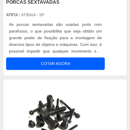
PORCAS SEXTAVADAS
ATIFIX
/ ATIBAIA - SP
As porcas sextavadas são usadas junto com
parafusos, o que possibilita que seja obtido um
grande poder de fixação para a montagem de
diversos tipos de objetos e máquinas. Com isso, é
possível impedir que qualquer movimento seja
realizado sem antes remover a porca.
COTAR AGORA
Informações técnicas Para que essas porcas
sejam fabricadas com o máximo de qualidade, é
necessário seguir rigorosos padrões, garantindo
que o seu uso não resultará em acidentes, evi....