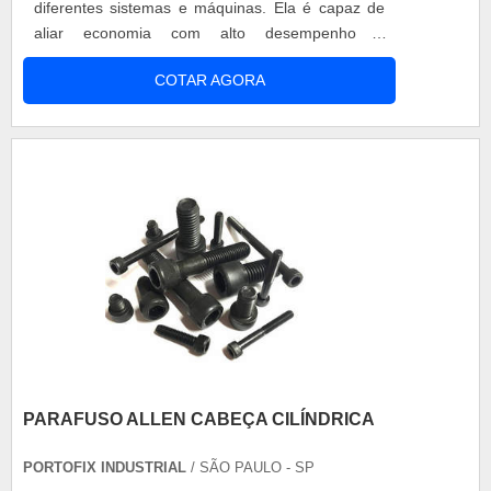
diferentes sistemas e máquinas. Ela é capaz de
aliar economia com alto desempenho e
versatilidade e é recomendada para diversas
COTAR AGORA
aplicações, em inúmeros setores do comércio e
da indústria. Informações e benefícios Esse tipo
de porca é extremamente resistente, o que se
deve à qualidade e à eficiência de sua matéria-
p....
PARAFUSO ALLEN CABEÇA CILÍNDRICA
PORTOFIX INDUSTRIAL
/ SÃO PAULO - SP