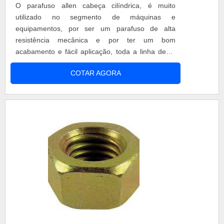
O parafuso allen cabeça cilíndrica, é muito
utilizado no segmento de máquinas e
equipamentos, por ser um parafuso de alta
resistência mecânica e por ter um bom
acabamento e fácil aplicação, toda a linha deste
tipo de parafuso e demais tipos de cabeça como
COTAR AGORA
por exemplo: chata, abaulada, sem cabeça e
cabeça baixa, tem medidas em polegada ou
milímetros. Benefícios de comprar o produto
Máxima segurança; Resistência; Alto rendimento
no serviço; Dura....