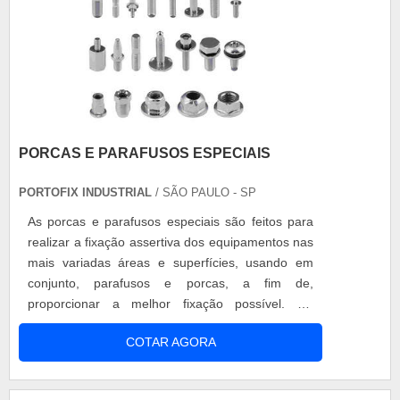
PORCAS E PARAFUSOS ESPECIAIS
PORTOFIX INDUSTRIAL
/ SÃO PAULO - SP
As porcas e parafusos especiais são feitos para
realizar a fixação assertiva dos equipamentos nas
mais variadas áreas e superfícies, usando em
conjunto, parafusos e porcas, a fim de,
proporcionar a melhor fixação possível. Os
diversos modelos do produto Trivalente amarela e
COTAR AGORA
branca; M4; M5; M6; M8; M10; M12. Com a
possibilidade de serem comprados em lojas ou
estabelecimentos especializados, os parafusos e