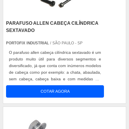
PARAFUSO ALLEN CABEÇA CILÍNDRICA
SEXTAVADO
PORTOFIX INDUSTRIAL
/ SÃO PAULO - SP
O parafuso allen cabeça cilíndrica sextavado é um
produto muito útil para diversos segmentos e
diversificado, já que conta com inúmeros modelos
de cabeça como por exemplo: a chata, abaulada,
sem cabeça, cabeça baixa e com medidas em
polegada ou milímetros. Principais utilizações O
COTAR AGORA
parafuso sextavado, é muito utilizado no
segmento de máquinas e acessórios, por ser um
parafuso que possui alta resistência mecânica e
por ter um ótimo acabamento e ....