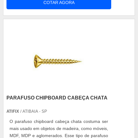
COTAR AGORA
e grandes volumes em diversos tipos de
materiais, tratamento térmico e tratamento
superficial. Tipos de parafusos fabricados Inox;
Latão; Cobre; Aço carbono; Nylon. Inúmeros
clien....
PARAFUSO CHIPBOARD CABEÇA CHATA
ATIFIX
/ ATIBAIA - SP
O parafuso chipboard cabeça chata costuma ser
mais usado em objetos de madeira, como móveis,
MDF, MDP e aglomerados. Esse tipo de parafuso