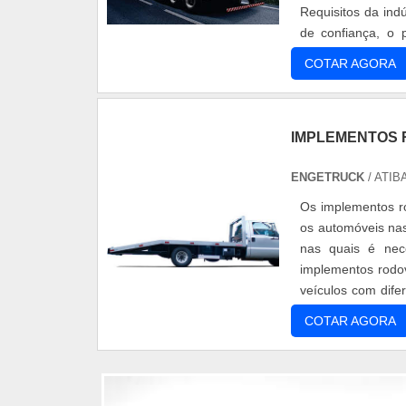
Requisitos da ind
de confiança, o 
mediante critérios 
COTAR AGORA
IMPLEMENTOS 
ENGETRUCK
/ ATIB
Os implementos ro
os automóveis nas
nas quais é nec
implementos rodo
veículos com dife
ou caminhão, agi..
COTAR AGORA