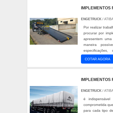
IMPLEMENTOS 
ENGETRUCK
/ ATIB
Por realizar traba
procurar por imp
apresentem uma e
maneira possív
especificações
especificações do
COTAR AGORA
IMPLEMENTOS 
ENGETRUCK
/ ATIB
é indispensável
comprometida que 
para cada tipo d