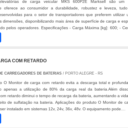
 elevatórias de carga veicular MKS 600P2E Marksell são um 
 oferece ao consumidor a durabilidade, robustez e leveza, tud
envolvidas para o setor de transportadores que preferem utilizar
dimensões, disponibilizando mais área de superfície de carga e es
o pelos operadores. Especificações - Carga Máxima [kg]: 600; - Ce
mm]: 600; - A....
ARGA COM RETARDO
 DE CARREGADORES DE BATERIAS
/ PORTO ALEGRE - RS
o O Monitor de carga com retardo evita a descarga total e profund
ndo apenas a utilização de 80% da carga real da bateria.Além diss
com retardo diminui o tempo de recarga da bateria, aumentando a vida 
eito de sulfatação na bateria. Aplicações do produto O Monitor de c
ser instalado em sistemas 12v, 24v, 36v, 48v. O equipamento pode....