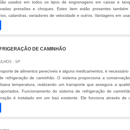
 São usados em todos os tipos de engrenagens em caixas e tan
evadas pressões e choques. Estes item estão presentes també
órios, calandras, variadores de velocidade e outros. Vantagens em usa
industriais ....
EFRIGERAÇÃO DE CAMINHÃO
ULHOS - SP
ransporte de alimentos perecíveis e alguns medicamentos, é necessário
 de refrigeração de caminhão. O sistema proporciona a conservaçã
 baixa temperatura, realizando um transporte que assegura a quali
nsportados. Funcionamento do sistema de refrigeração de caminh
geração é instalado em um baú existente. Ele funciona através de
....