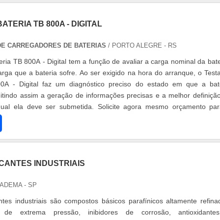
TERIA TB 800A - DIGITAL
 DE CARREGADORES DE BATERIAS
/ PORTO ALEGRE - RS
ria TB 800A - Digital tem a função de avaliar a carga nominal da bate
rga que a bateria sofre. Ao ser exigido na hora do arranque, o Test
0A - Digital faz um diagnóstico preciso do estado em que a bat
itindo assim a geração de informações precisas e a melhor definiçã
ual ela deve ser submetida. Solicite agora mesmo orçamento pa
CANTES INDUSTRIAIS
IADEMA - SP
antes industriais são compostos básicos parafínicos altamente refina
s de extrema pressão, inibidores de corrosão, antioxidante