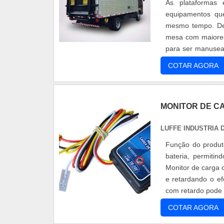
As plataformas
equipamentos que
mesmo tempo. Des
mesa com maiores 
para ser manusead
de Carga Máxima [
COTAR AGORA
MONITOR DE C
LUFFE INDUSTRIA
Função do produt
bateria, permiti
Monitor de carga 
e retardando o ef
com retardo pode 
COTAR AGORA