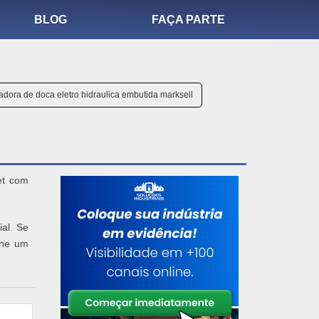
BLOG
FAÇA PARTE
adora de doca eletro hidraulica embutida marksell
et com
al. Se
one um