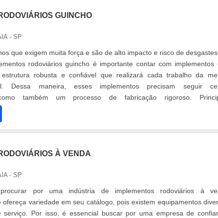
RODOVIÁRIOS GUINCHO
AIA - SP
lhos que exigem muita força e são de alto impacto e risco de desgastes
lementos rodoviários guincho é importante contar com implementos
strutura robusta e confiável que realizará cada trabalho da me
el. Dessa maneira, esses implementos precisam seguir cer
, como também um processo de fabricação rigoroso. Princip
s implementos rodoviá...
RODOVIÁRIOS À VENDA
AIA - SP
 procurar por uma indústria de implementos rodoviários à ve
ofereça variedade em seu catálogo, pois existem equipamentos dive
e serviço. Por isso, é essencial buscar por uma empresa de confia