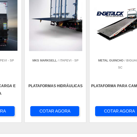
APEVI - SP
MKS MARKSELL
/ ITAPEVI - SP
METAL GUINCHO
/ BIGUAÇ
SC
CARGA E
PLATAFORMAS HIDRÁULICAS
PLATAFORMA PARA CAM
A
ORA
COTAR AGORA
COTAR AGORA