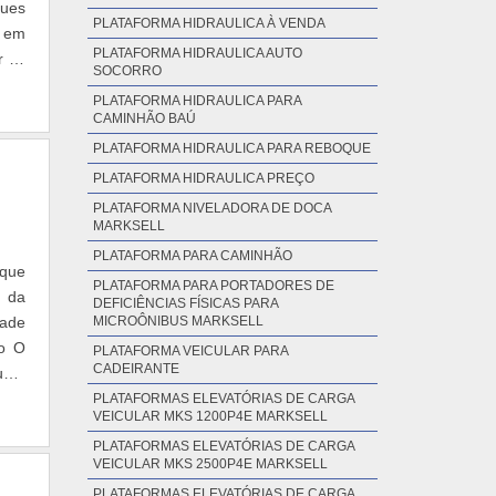
ques
PLATAFORMA HIDRAULICA À VENDA
m em
PLATAFORMA HIDRAULICA AUTO
r os
SOCORRO
PLATAFORMA HIDRAULICA PARA
CAMINHÃO BAÚ
PLATAFORMA HIDRAULICA PARA REBOQUE
PLATAFORMA HIDRAULICA PREÇO
PLATAFORMA NIVELADORA DE DOCA
MARKSELL
PLATAFORMA PARA CAMINHÃO
 que
PLATAFORMA PARA PORTADORES DE
o da
DEFICIÊNCIAS FÍSICAS PARA
dade
MICROÔNIBUS MARKSELL
ão O
PLATAFORMA VEICULAR PARA
CADEIRANTE
 uma
PLATAFORMAS ELEVATÓRIAS DE CARGA
VEICULAR MKS 1200P4E MARKSELL
PLATAFORMAS ELEVATÓRIAS DE CARGA
VEICULAR MKS 2500P4E MARKSELL
PLATAFORMAS ELEVATÓRIAS DE CARGA