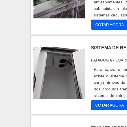
antiespumantes.
submetidas a el
sistemas circulat
óleos lubrificantes 
COTAR AGORA
SISTEMA DE R
PATAGÔNIA
/ GUAR
Para realizar o t
exista o sistema
carga através da
dos produtos tra
sistema de refri
unidade evaporador
COTAR AGORA