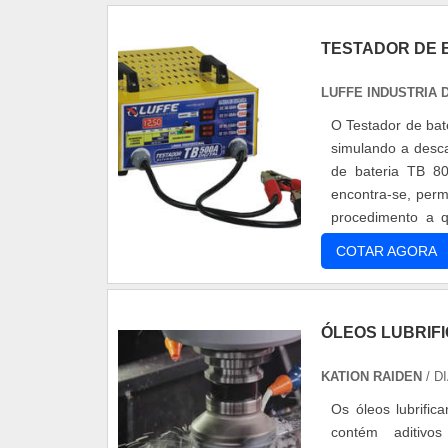
TESTADOR DE BA
LUFFE INDUSTRIA
O Testador de bate
simulando a desca
de bateria TB 80
encontra-se, perm
procedimento a q
Testador de ....
COTAR AGORA
ÓLEOS LUBRIFI
KATION RAIDEN
/ D
Os óleos lubrific
contém aditivo