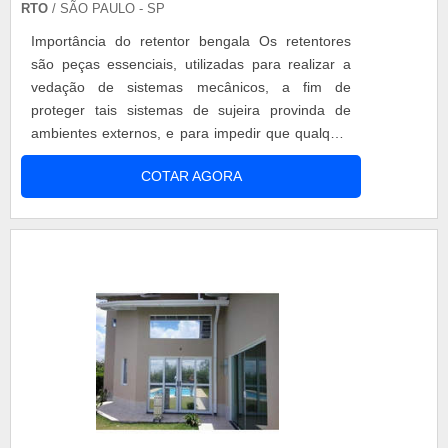
RTO
/ SÃO PAULO - SP
Importância do retentor bengala Os retentores
são peças essenciais, utilizadas para realizar a
vedação de sistemas mecânicos, a fim de
proteger tais sistemas de sujeira provinda de
ambientes externos, e para impedir que qualquer
fluido vaze, prejudicando outras partes do
COTAR AGORA
sistema. O retentor de bengala cbr 1000 rr é uma
peça constituída de três partes, sendo elas
borracha, carcaça e mola. Tal constituição permite
uma vedação eficiente e com e....