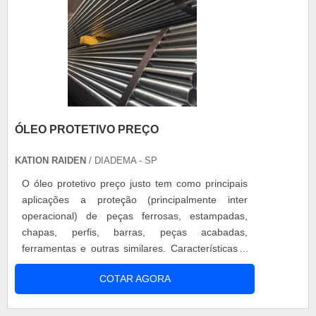
ÓLEO PROTETIVO PREÇO
KATION RAIDEN
/ DIADEMA - SP
O óleo protetivo preço justo tem como principais
aplicações a proteção (principalmente inter
operacional) de peças ferrosas, estampadas,
chapas, perfis, barras, peças acabadas,
ferramentas e outras similares. Características e
variações Espessura do filme 1,7; densidade:
COTAR AGORA
0,805, cor: 3,0 - 4,0, Salt Spray: 24 horas;
Espessura do filme 1,9; densidade: 0,810, cor: 4,0
- 5,0, Salt Spray: 48 horas; Espessura do filme