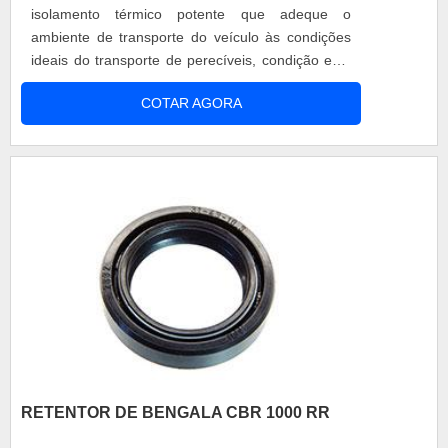
isolamento térmico potente que adeque o
ambiente de transporte do veículo às condições
ideais do transporte de perecíveis, condição esta
que é capaz de preservar produtos congelados
COTAR AGORA
durante o transporte em vans, caminhonetes,
caminhões e em outros veículos transportadores.
Montagem do baú refrigerado Para montar o baú
refrigerado dentro do veículo a em....
RETENTOR DE BENGALA CBR 1000 RR