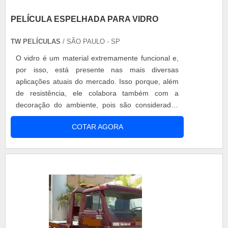
PELÍCULA ESPELHADA PARA VIDRO
TW PELÍCULAS
/ SÃO PAULO - SP
O vidro é um material extremamente funcional e,
por isso, está presente nas mais diversas
aplicações atuais do mercado. Isso porque, além
de resistência, ele colabora também com a
decoração do ambiente, pois são considerados
itens modernos e sofisticados. Desta forma, a
COTAR AGORA
procura por este material tem aumentado fazendo
com que ele substitua diversos outros tradicionais
itens, inclusive no meio da construção civil. No
entanto, por ser um item compl....