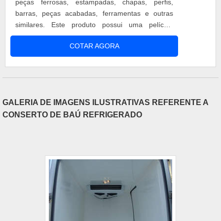
peças ferrosas, estampadas, chapas, perfis,
barras, peças acabadas, ferramentas e outras
similares. Este produto possui uma película
oleosa fina, macia, depositada por solvente.
COTAR AGORA
Protege temporariamente peças estocadas em
ambiente de atmosfera industrial, na qual há
potencial de ação corrosiva por gases industriais
e vapores ácidos combinados com eleva....
GALERIA DE IMAGENS ILUSTRATIVAS REFERENTE A
CONSERTO DE BAÚ REFRIGERADO