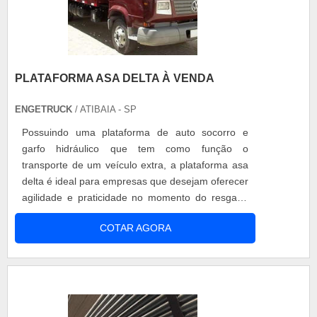
PLATAFORMA ASA DELTA À VENDA
ENGETRUCK
/ ATIBAIA - SP
Possuindo uma plataforma de auto socorro e
garfo hidráulico que tem como função o
transporte de um veículo extra, a plataforma asa
delta é ideal para empresas que desejam oferecer
agilidade e praticidade no momento do resgate,
remoção ou transporte de veículos. Por isso, ao
COTAR AGORA
procurar por plataforma asa delta à venda é
importante contar com uma empresa renomada.
Vantagens da plataforma asa delta à venda O
garfo hidráulico conhecido também como ....