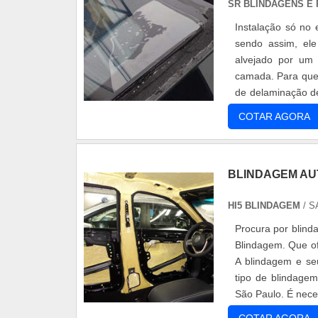
SR BLINDAGENS E
Instalação só no
sendo assim, el
alvejado por um 
camada. Para que 
de delaminação de
Funcionalidade ....
COTAR AGORA
BLINDAGEM AU
HI5 BLINDAGEM
/ S
Procura por blind
Blindagem. Que of
A blindagem e seu
tipo de blindagem
São Paulo. É nece
direta....