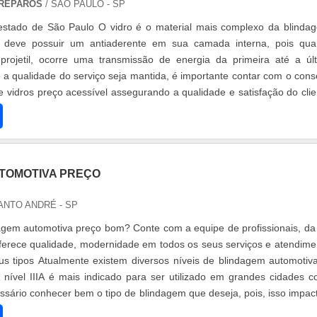
 REPAROS
/ SÃO PAULO - SP
 estado de São Paulo O vidro é o material mais complexo da blinda
e deve possuir um antiaderente em sua camada interna, pois qu
projetil, ocorre uma transmissão de energia da primeira até a úl
a qualidade do serviço seja mantida, é importante contar com o cons
 vidros preço acessível assegurando a qualidade e satisfação do clie
TOMOTIVA PREÇO
ANTO ANDRÉ - SP
agem automotiva preço bom? Conte com a equipe de profissionais, da
erece qualidade, modernidade em todos os seus serviços e atendime
s tipos Atualmente existem diversos níveis de blindagem automotiv
 nível IIIA é mais indicado para ser utilizado em grandes cidades 
ssário conhecer bem o tipo de blindagem que deseja, pois, isso impac