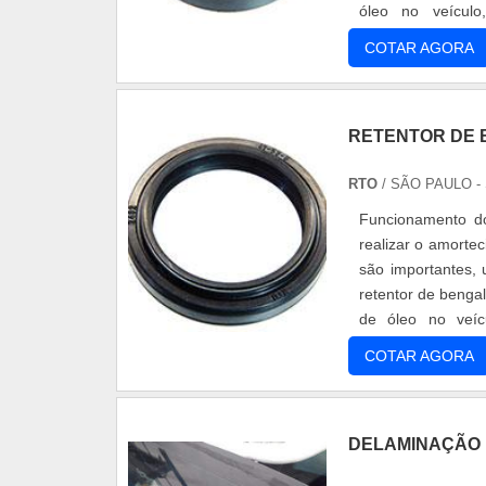
óleo no veículo
constantemente lubr
COTAR AGORA
RETENTOR DE 
RTO
/ SÃO PAULO -
Funcionamento do
realizar o amorte
são importantes, 
retentor de benga
de óleo no veíc
constantemente lub
COTAR AGORA
DELAMINAÇÃO 