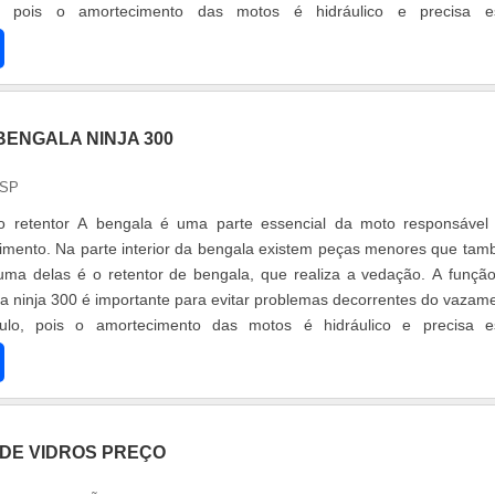
, pois o amortecimento das motos é hidráulico e precisa es
if....
BENGALA NINJA 300
 SP
 retentor A bengala é uma parte essencial da moto responsável
cimento. Na parte interior da bengala existem peças menores que ta
uma delas é o retentor de bengala, que realiza a vedação. A funçã
la ninja 300 é importante para evitar problemas decorrentes do vazam
ulo, pois o amortecimento das motos é hidráulico e precisa e
....
DE VIDROS PREÇO