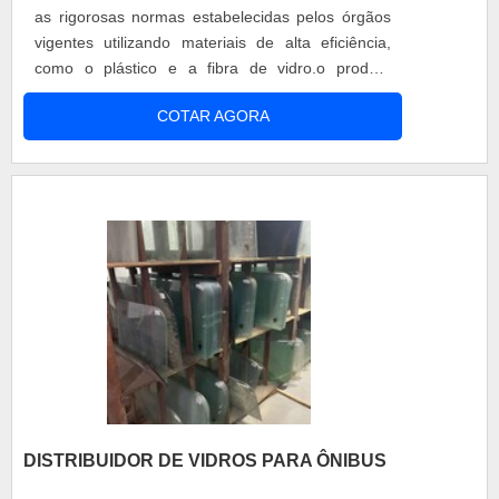
de trazer o melhor para os clientes. A MELHOR
as rigorosas normas estabelecidas pelos órgãos
EMPRESA DE PARABRISA PARA ÔNIBUS NO
vigentes utilizando materiais de alta eficiência,
MERCADONa Federal Bus Ltda é possível
como o plástico e a fibra de vidro.o produto
garantir o que há de melhor em parabrisas para
garante maior segurançaIsto porque o acessório
ônibus. Com foco na experiência dos clientes,
COTAR AGORA
serve para ser aplicado na dianteira e na traseira
oferece itens variados como para brisas, vidros,
dos veículos, com o intuito principal de amortecer
lanternas, borrachas, canaletas e ponteiras, fibras
eventuais impactos, evitando fortes impactos na
e químicos. Fora isso, é possível encontrar
carroceria e, consequentemente, diminuindo a
pagamento parcelado por boleto ou cartão e
ocorrência de acidentes graves e fatais
produtos à pronta entrega..
decorrentes de batidas.O produto atende a
diversas aplicações e clientes, porém tem como
principais as montadoras, oficinas mecânicas e
até mesmo grandes garagens, que fazem a
solicitação tanto para a fabricação dos veículos
quanto para trocas rápidas. Além disso, oferece
mais pontos positivos como: Diferentes modelos;
Garantia de fábrica; Preço justo e acessível;
Ótima relação-custo benefício.Por conta de
DISTRIBUIDOR DE VIDROS PARA ÔNIBUS
tamanha importância que o produto apresenta, é