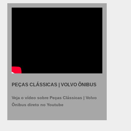
Amazonas, Maranhão e Pará.A empresa atua de
forma responsável e rentável, fornecendo
produtos de qualidade e preço justo e
principalmente atendendo as necessidades dos
clientes,fornecedores e parceiros. Para serviços e
produtos de qualidade, solicite já um orçamento!.
PEÇAS CLÁSSICAS | VOLVO ÔNIBUS
Veja o vídeo sobre Peças Clássicas | Volvo
Ônibus direto no Youtube