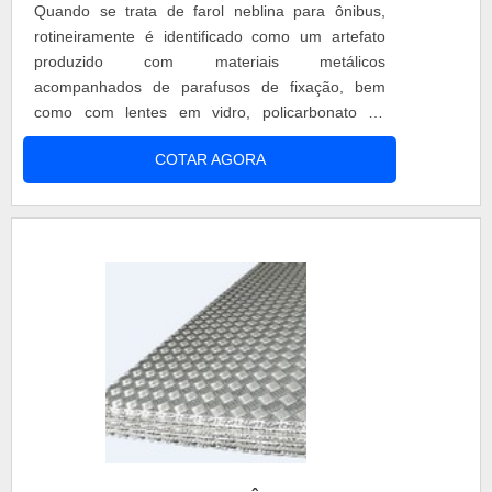
Quando se trata de farol neblina para ônibus,
graças aos investimentos da empresa com ótimos
rotineiramente é identificado como um artefato
profissionais e instalações de qualidade,
produzido com materiais metálicos
buscando sempre a satisfação do cliente e a
acompanhados de parafusos de fixação, bem
excelência em produtos e trabalhos. Além disso, a
como com lentes em vidro, policarbonato ou
empresa é: Rápida; Ágil; Cordial; Confiável;
plástico. Tem a utilidade de iluminar os trajetos
Tradicional no segmento.EMPRESA CERTA
COTAR AGORA
para promover mais segurança no trânsito,
ONDE COMPRAR CHAPA DE ALUMÍNIO PISO DE
garantindo uma visualização externa adequada
ÔNIBUSNa Federal Bus Ltda tem o que há de
até mesmo durante a noite ou em momentos de
melhor no ramo de chapa de alumínio no piso de
forte neblina.demais características e
ônibus. É sempre a opção mais confiável,
funcionalidades do produtoOs pontos citados são
disponibilizando itens como pára brisas, vidros,
de extrema importância para segmentos como
lanternas, borrachas, canaletas e ponteiras,
montadoras, garagens e oficinas que consertam
fibras, químicos..
ônibus urbanos, rodoviários, de fretamento e
micro-ônibus, bem como companhias
especializadas em montagem, conserto e
reposição de peças de veículos grandes. Faróis
de neblina para ônibus com alta tecnologia você
encontra na Federal Bus. Eis os diferenciais:
Diferentes modelos; Opções de lâmpadas LED;