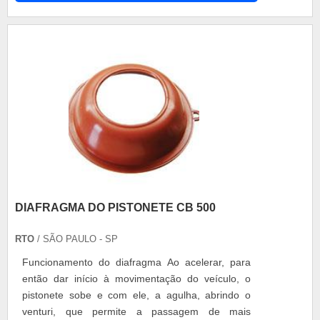
tinta do veículo, não tem outro jeito: o trabalho é
mesmo da funilaria. Existe a possibilidade de
utilizar uma peça r....
DIAFRAGMA DO PISTONETE CB 500
RTO
/ SÃO PAULO - SP
Funcionamento do diafragma Ao acelerar, para
então dar início à movimentação do veículo, o
pistonete sobe e com ele, a agulha, abrindo o
venturi, que permite a passagem de mais