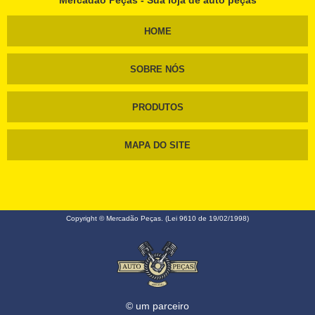
Mercadão Peças - Sua loja de auto peças
HOME
SOBRE NÓS
PRODUTOS
MAPA DO SITE
Copyright © Mercadão Peças. (Lei 9610 de 19/02/1998)
© um parceiro