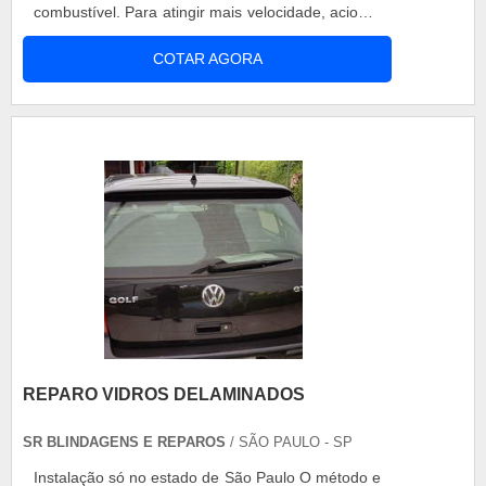
combustível. Para atingir mais velocidade, aciona-
se com maior pressão o acelerador, que promove
COTAR AGORA
a subida completa do pistonete e da agulha,
permitindo que todo o ar passe pelo venturi e o
combustível flua pelo gligê principal. Principais
características O diafragma do....
REPARO VIDROS DELAMINADOS
SR BLINDAGENS E REPAROS
/ SÃO PAULO - SP
Instalação só no estado de São Paulo O método e