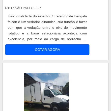
RTO
/ SÃO PAULO - SP
Funcionalidade do retentor O retentor de bengala
falcon é um vedador dinâmico, sua função é fazer
com que a vedação entre o eixo de movimento
rotativo e a base estacionária aconteça com
excelência, por meio da carga de borracha no
lábio de vedação. Cada retentor passa por uma
COTAR AGORA
inspeção de qualidade para que não fique
deformidades e rachaduras na sua fabricação.
Produzido com plástico próprio para trabalhar em
grandes pressões, por se tratar d....