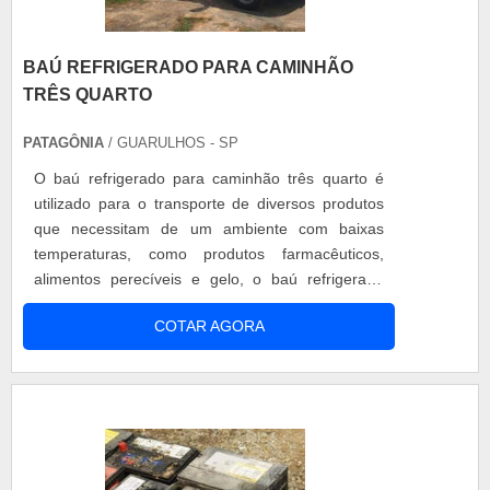
BAÚ REFRIGERADO PARA CAMINHÃO
TRÊS QUARTO
PATAGÔNIA
/ GUARULHOS - SP
O baú refrigerado para caminhão três quarto é
utilizado para o transporte de diversos produtos
que necessitam de um ambiente com baixas
temperaturas, como produtos farmacêuticos,
alimentos perecíveis e gelo, o baú refrigerado
para caminhões. A escolha do caminhão
COTAR AGORA
adequado depende da carga que será
transportada. Um caminhão pode ser: VUC -
veículo urbano de carga; VLC - veículo leve de
carga; três quarto (3 4). Diferenciais do caminhão
três qua....