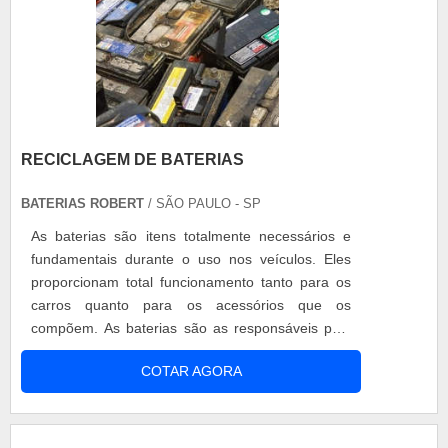
RECICLAGEM DE BATERIAS
BATERIAS ROBERT
/ SÃO PAULO - SP
As baterias são itens totalmente necessários e
fundamentais durante o uso nos veículos. Eles
proporcionam total funcionamento tanto para os
carros quanto para os acessórios que os
compõem. As baterias são as responsáveis pelo
envio de energia elétrica para equipamentos
COTAR AGORA
como: Vidros; Travas; Luzes; Inclusive as
ignições. Reciclagem de baterias O funcional
equipamento tem a durabilidade média de dois
anos e, quando chega o momento de....