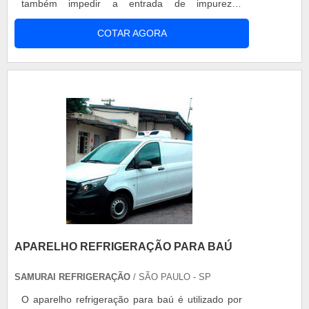
também impedir a entrada de impurezas
respectivamente. O retentor de bengala bmw gs
COTAR AGORA
650 é essencial para o bom desempenho do
veículo, e evita imprevistos que comprometam o
funcionamento da motocicleta. Aplicação do
retentor O retentor da bengala pode ser
encontr....
APARELHO REFRIGERAÇÃO PARA BAÚ
SAMURAI REFRIGERAÇÃO
/ SÃO PAULO - SP
O aparelho refrigeração para baú é utilizado por