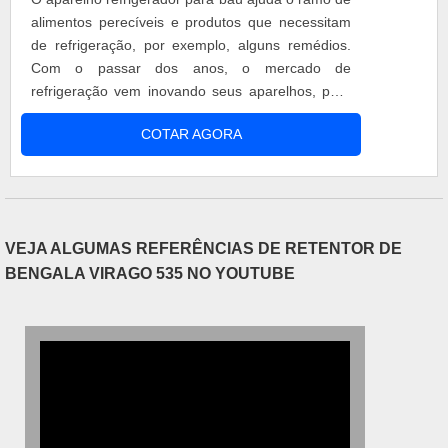
alimentos perecíveis e produtos que necessitam
de refrigeração, por exemplo, alguns remédios.
Com o passar dos anos, o mercado de
refrigeração vem inovando seus aparelhos, para
se adequar às necessidades dos clientes e
COTAR AGORA
parceiros. O intuito é sempre que o produto
chegue em perfeito estado ao cliente final, não
perdendo qualidade e suas propriedades. As
temperaturas são variáveis para cada tipo de ....
VEJA ALGUMAS REFERÊNCIAS DE RETENTOR DE
BENGALA VIRAGO 535 NO YOUTUBE