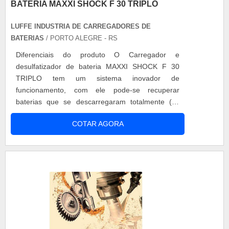
BATERIA MAXXI SHOCK F 30 TRIPLO
LUFFE INDUSTRIA DE CARREGADORES DE
BATERIAS
/ PORTO ALEGRE - RS
Diferenciais do produto O Carregador e
desulfatizador de bateria MAXXI SHOCK F 30
TRIPLO tem um sistema inovador de
funcionamento, com ele pode-se recuperar
baterias que se descarregaram totalmente (as
mesmas sendo condenadas em outras situações).
COTAR AGORA
Características Este equipamento funciona
liberando com tensão livre nas placas, permitindo
assim a liberação do ácido retido nas mesmas,
deixando a solução água + ácido, mais
concentrada e pr....