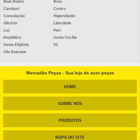
Bom Retiro
Brás
Cambuci
Centro
Consolação
Higienópolis
Glicério
Liberdade
Luz
Pari
República
Santa Cecília
Santa Efigênia
Sé
Vila Buarque
Mercadão Peças - Sua loja de auto peças
HOME
SOBRE NÓS
PRODUTOS
MAPA DO SITE