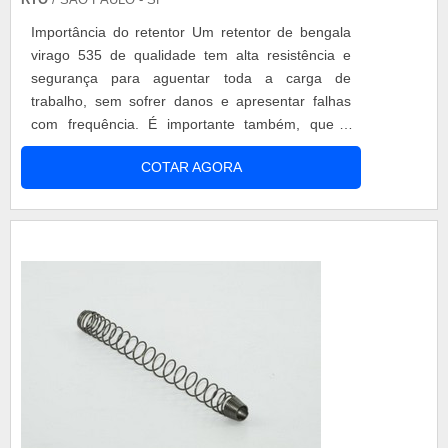
Importância do retentor Um retentor de bengala
virago 535 de qualidade tem alta resistência e
segurança para aguentar toda a carga de
trabalho, sem sofrer danos e apresentar falhas
com frequência. É importante também, que o
retentor de bengala tenha boa durabilidade para
COTAR AGORA
que a peça não precise ser trocada a todo
momento, evitando assim, gastos extras e
transtornos. Principais vantagens A troca do
retentor de bengala virago 535 pode s...