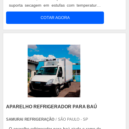
suporta secagem em estufas com temperaturas
de até 100°C. Fita crepe automotiva Maxi 247
COTAR AGORA
composta de papel de gramatura 40 g m²
amarelo, possui adesivo à base de borracha e
resinas de alto desempenho que não deixa
resíduos após a retirada. Fita crepe automotiva
Maxi 247 pode ser ....
APARELHO REFRIGERADOR PARA BAÚ
SAMURAI REFRIGERAÇÃO
/ SÃO PAULO - SP
O aparelho refrigerador para baú ajuda o ramo de