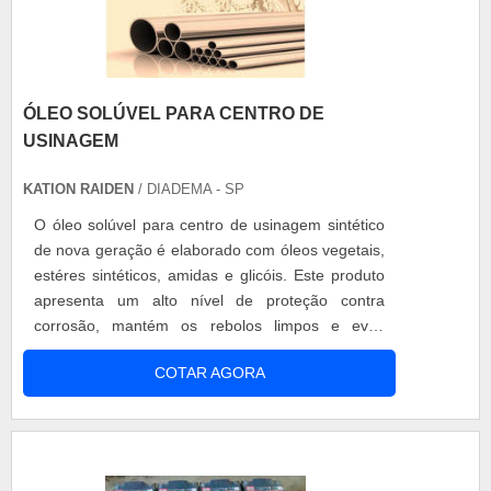
ÓLEO SOLÚVEL PARA CENTRO DE
USINAGEM
KATION RAIDEN
/ DIADEMA - SP
O óleo solúvel para centro de usinagem sintético
de nova geração é elaborado com óleos vegetais,
estéres sintéticos, amidas e glicóis. Este produto
apresenta um alto nível de proteção contra
corrosão, mantém os rebolos limpos e evita
formação de sujeira nas máquinas. Por ser
COTAR AGORA
produzido com produtos de baixa toxidade e,
mesmo em operações de alta rotação, não libera
vapores irritantes aos operadores. Especificações
do produto é um item de nova g....