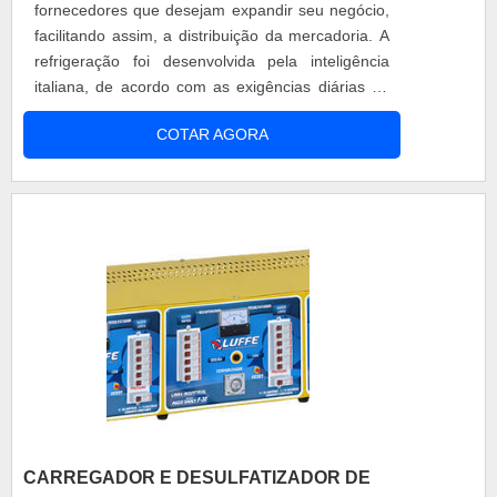
fornecedores que desejam expandir seu negócio,
facilitando assim, a distribuição da mercadoria. A
refrigeração foi desenvolvida pela inteligência
italiana, de acordo com as exigências diárias do
cliente final. Motivos para escolher o aparelho
COTAR AGORA
Produtos com alta performance; Segurança dos
equipamentos; Matéria-prima de qualidade;
Garantia de até 180 dias após a compra. A
utilização do transp....
CARREGADOR E DESULFATIZADOR DE