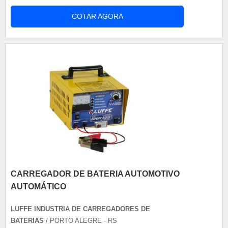
Desenvolvido a partir de um projeto
COTAR AGORA
extremamente eficiente, que permite o transporte
de automotores pesados, o caminhão guincho
possui alta capacidade de carga. Por isso, é de
suma importância procurar por uma empresa que
disponi....
CARREGADOR DE BATERIA AUTOMOTIVO
AUTOMÁTICO
LUFFE INDUSTRIA DE CARREGADORES DE
BATERIAS
/ PORTO ALEGRE - RS