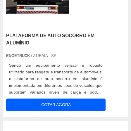
PLATAFORMA DE AUTO SOCORRO EM
ALUMÍNIO
ENGETRUCK
/ ATIBAIA - SP
Sendo um equipamento versátil e robusto
utilizado para resgate e transporte de automóveis,
a plataforma de auto socorro em alumínio é
implementada em diferentes tipos de veículos que
suportam variados níveis de carga e podem
resgatar até três carros por vez. As plataformas
COTAR AGORA
variam muito em comprimento, largura,
capacidade de arraste do guincho de cabo
hidráulico, capacidade de carga nominal e outros
critérios que determinam suas aplicações. Espe...