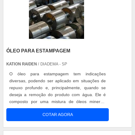
ÓLEO PARA ESTAMPAGEM
KATION RAIDEN
/ DIADEMA - SP
O óleo para estampagem tem indicações
diversas, podendo ser aplicado em situações de
repuxo profundo e, principalmente, quando se
deseja a remoção do produto com água. Ele é
composto por uma mistura de óleos minerais
parafínicos, aditivos de extrema pressão e amidas
COTAR AGORA
de ácidos graxos vegetais. Vantagens do óleo
Longa vida útil das ferramentas; Ausência de
corrosão ou manchamento nas superfícies