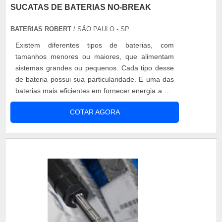
SUCATAS DE BATERIAS NO-BREAK
BATERIAS ROBERT
/ SÃO PAULO - SP
Existem diferentes tipos de baterias, com
tamanhos menores ou maiores, que alimentam
sistemas grandes ou pequenos. Cada tipo desse
de bateria possui sua particularidade. E uma das
baterias mais eficientes em fornecer energia a um
aparelho é a bateria chamada no-break. Sucatas
COTAR AGORA
de baterias no-break Um no-break, conhecido
também como UPS (Fonte de Energia
Ininterrupta, na sigla em inglês), é um
condicionador que regula a voltagem e a pureza
da en....