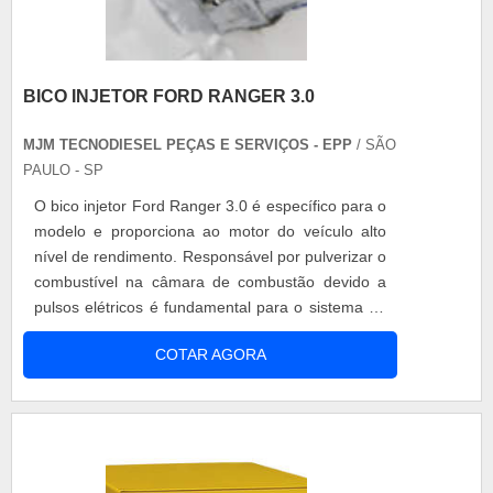
BICO INJETOR FORD RANGER 3.0
MJM TECNODIESEL PEÇAS E SERVIÇOS - EPP
/ SÃO
PAULO - SP
O bico injetor Ford Ranger 3.0 é específico para o
modelo e proporciona ao motor do veículo alto
nível de rendimento. Responsável por pulverizar o
combustível na câmara de combustão devido a
pulsos elétricos é fundamental para o sistema de
injeção eletrônica. Confeccionado com superfície
COTAR AGORA
em adição de cromo o bico injetor Ford Ranger
3.0 é uma peça de durabilidade estendida, além
de gerar a economia de combustível por causa da
total vedação inte....