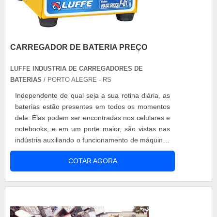
CARREGADOR DE BATERIA PREÇO
LUFFE INDUSTRIA DE CARREGADORES DE
BATERIAS
/ PORTO ALEGRE - RS
Independente de qual seja a sua rotina diária, as
baterias estão presentes em todos os momentos
dele. Elas podem ser encontradas nos celulares e
notebooks, e em um porte maior, são vistas nas
indústria auxiliando o funcionamento de máquinas
de todos os tipos. Conheça as vantagens do
COTAR AGORA
carregador de bateria Com os avanços
tecnológicos, as baterias convencionais foram
substituídas pelos modelos recarregáveis, com
eles um mesmo equipamento pode ser ...