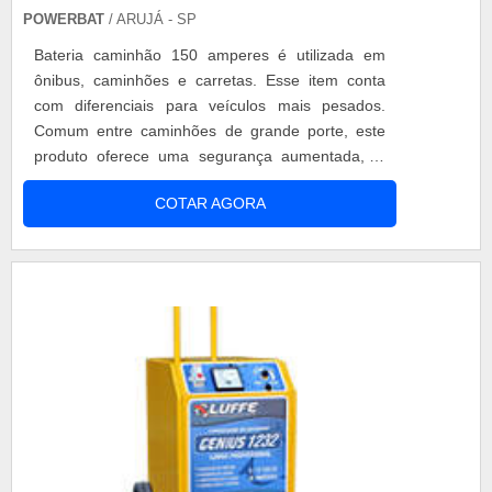
POWERBAT
/ ARUJÁ - SP
Bateria caminhão 150 amperes é utilizada em
ônibus, caminhões e carretas. Esse item conta
com diferenciais para veículos mais pesados.
Comum entre caminhões de grande porte, este
produto oferece uma segurança aumentada, já
que está preparada para as oscilações dos
COTAR AGORA
asfaltos de qualquer trajeto, suportando vibrações
e impactos, mesmo com uma carga mais pesada.
Todos os dias, passam centenas de caminhões
pelas estradas e rodovias brasileiras transp....