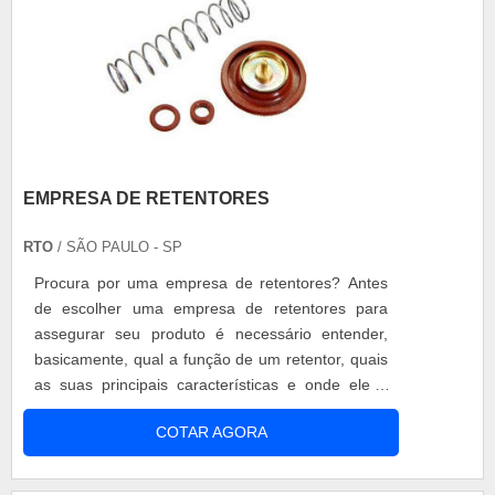
EMPRESA DE RETENTORES
RTO
/ SÃO PAULO - SP
Procura por uma empresa de retentores? Antes
de escolher uma empresa de retentores para
assegurar seu produto é necessário entender,
basicamente, qual a função de um retentor, quais
as suas principais características e onde ele é
usado para que você possa fazer a escolha certa
COTAR AGORA
na hora de escolher a empresa que fabrica os
retentores. Função dos retentores A função de
um retentor é, principalmente, vedar qualquer