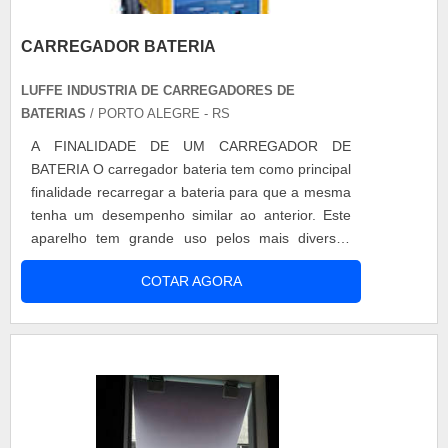
CARREGADOR BATERIA
LUFFE INDUSTRIA DE CARREGADORES DE
BATERIAS
/ PORTO ALEGRE - RS
A FINALIDADE DE UM CARREGADOR DE
BATERIA O carregador bateria tem como principal
finalidade recarregar a bateria para que a mesma
tenha um desempenho similar ao anterior. Este
aparelho tem grande uso pelos mais diversos
tipos de segmentos, com grande destaque para
COTAR AGORA
as empresas do ramo automobilístico e mecânico.
Antes de utilizar esse tipo de carregador é
importante se atentar ao motivo pelo qual a
mesma foi descarregada. Caso seja o final do
te....