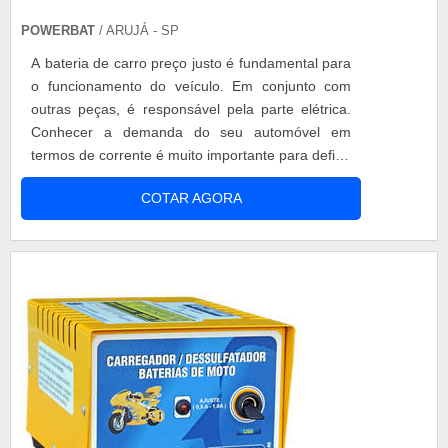
POWERBAT
/ ARUJÁ - SP
A bateria de carro preço justo é fundamental para
o funcionamento do veículo. Em conjunto com
outras peças, é responsável pela parte elétrica.
Conhecer a demanda do seu automóvel em
termos de corrente é muito importante para definir
a amperagem ideal. Ao buscar por uma nova
COTAR AGORA
bateria, é importante ter atenção a alguns pontos
para que o produto seja adquirido com um bom
custo benefício. Além disso, ser proativo é
positivo. Estar atento à manutenção...