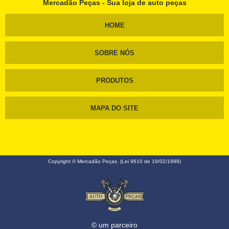
Mercadão Peças - Sua loja de auto peças
HOME
SOBRE NÓS
PRODUTOS
MAPA DO SITE
Copyright © Mercadão Peças. (Lei 9610 de 19/02/1998)
© um parceiro