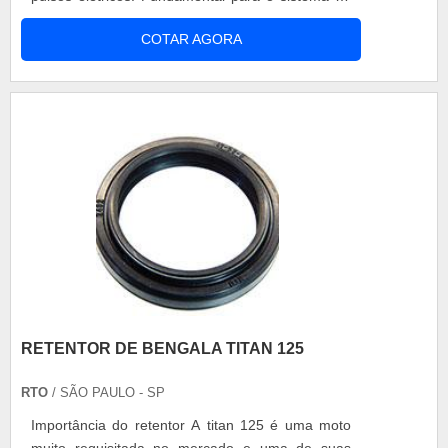
injeção eletrônica, o bico injetor proporciona ao
COTAR AGORA
condutor economia de combustível e ao meio
ambiente menor emissão de gases poluentes.
Quando se adquire um bico injetor de qualidade,
se está adquirindo junto característ....
RETENTOR DE BENGALA TITAN 125
RTO
/ SÃO PAULO - SP
Importância do retentor A titan 125 é uma moto
muito requisitada no mercado e uma de suas