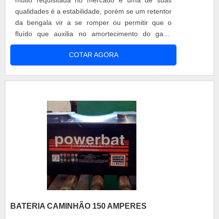
qualidades é a estabilidade, porém se um retentor
da bengala vir a se romper ou permitir que o
fluído que auxilia no amortecimento do garfo
dianteiro escape, essa estabilidade é afetada ao
COTAR AGORA
se transitar por curvas ou pisos irregulares. O
retentor de bengala titan 125 trabalha sob grande
pressão, criando a necessidade de utilizar na
moto uma peça de quali....
BATERIA CAMINHÃO 150 AMPERES