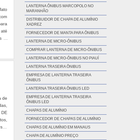
LANTERNA ÔNIBUS MARCOPOLO NO
sina
fato
MARANHÃO
e em
 com
DISTRIBUIDOR DE CHAPA DE ALUMÍNIO
ros,
para
XADREZ
as e
 até
FORNECEDOR DE MANTA PARA ÔNIBUS
de e
as e
LANTERNA DE MICRO-ÔNIBUS
 por
ntos
s de
COMPRAR LANTERNA DE MICRO-ÔNIBUS
, de
para
LANTERNA DE MICRO-ÔNIBUS NO PIAUÍ
erto
ado,
alta
LANTERNA TRASEIRA ÔNIBUS
ções
EMPRESA DE LANTERNA TRASEIRA
ÔNIBUS
omo
 da
LANTERNA TRASEIRA ÔNIBUS LED
azem
EMPRESA DE LANTERNA TRASEIRA
a de
ÔNIBUS LED
busA
das,
ibus
CHAPAS DE ALUMÍNIO
 DE
ros,
FORNECEDOR DE CHAPAS DE ALUMÍNIO
tos,
tros
rsos
CHAPAS DE ALUMÍNIO EM MANAUS
leto
ue a
CHAPA DE ALUMÍNIO PREÇO
pela