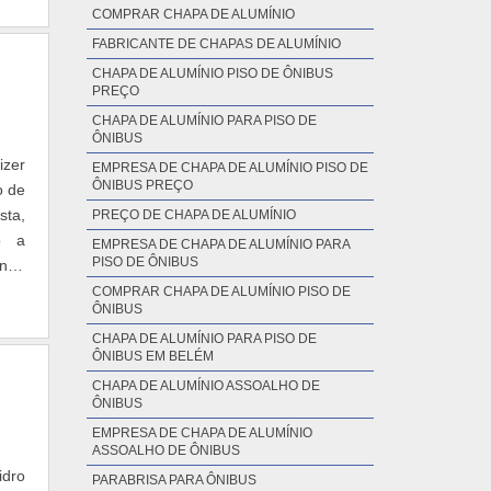
o, é
COMPRAR CHAPA DE ALUMÍNIO
sses
e do
FABRICANTE DE CHAPAS DE ALUMÍNIO
e na
nte,
o de
CHAPA DE ALUMÍNIO PISO DE ÔNIBUS
a as
PREÇO
como
CHAPA DE ALUMÍNIO PARA PISO DE
ator
ÔNIBUS
dade
izer
EMPRESA DE CHAPA DE ALUMÍNIO PISO DE
o na
ÔNIBUS PREÇO
o de
ntre
sta,
PREÇO DE CHAPA DE ALUMÍNIO
Bus
o a
EMPRESA DE CHAPA DE ALUMÍNIO PARA
rsas
PISO DE ÔNIBUS
ande
as e
bus,
COMPRAR CHAPA DE ALUMÍNIO PISO DE
gia,
ÔNIBUS
 dos
CHAPA DE ALUMÍNIO PARA PISO DE
 com
ÔNIBUS EM BELÉM
uja;
CHAPA DE ALUMÍNIO ASSOALHO DE
ado;
ÔNIBUS
 ser
EMPRESA DE CHAPA DE ALUMÍNIO
ebra
ASSOALHO DE ÔNIBUS
ual.
idro
PARABRISA PARA ÔNIBUS