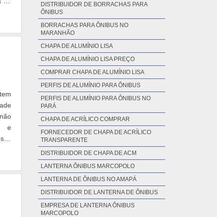
s do
DISTRIBUIDOR DE BORRACHAS PARA
para
ÔNIBUS
 que
BORRACHAS PARA ÔNIBUS NO
MARANHÃO
los,
 tem
CHAPA DE ALUMÍNIO LISA
ncia
CHAPA DE ALUMÍNIO LISA PREÇO
ongo
COMPRAR CHAPA DE ALUMÍNIO LISA
 com
PERFIS DE ALUMÍNIO PARA ÔNIBUS
rtes
item
PERFIS DE ALUMÍNIO PARA ÔNIBUS NO
em.o
dade
PARÁ
ores
 não
CHAPA DE ACRÍLICO COMPRAR
ara
s e
FORNECEDOR DE CHAPA DE ACRÍLICO
tas,
esas
TRANSPARENTE
ui é
 até
DISTRIBUIDOR DE CHAPA DE ACM
 sua
esmo
LANTERNA ÔNIBUS MARCOPOLO
 ter
 sua
rega
LANTERNA DE ÔNIBUS NO AMAPÁ
toda
os e
DISTRIBUIDOR DE LANTERNA DE ÔNIBUS
para
do a
só é
EMPRESA DE LANTERNA ÔNIBUS
MARCOPOLO
e de