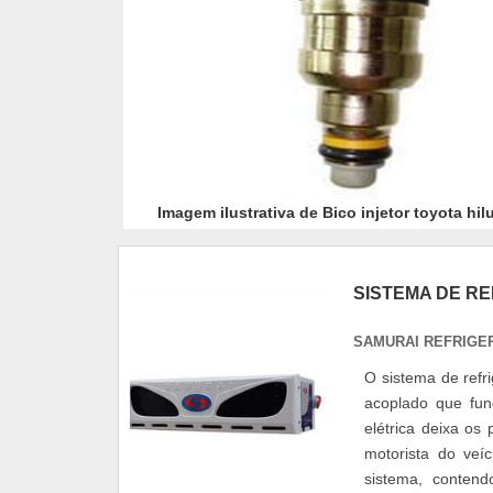
Imagem ilustrativa de Bico injetor toyota hil
SISTEMA DE R
SAMURAI REFRIGE
O sistema de ref
acoplado que fun
elétrica deixa os
motorista do veí
sistema, contend