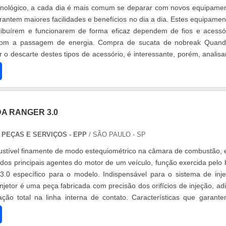
nológico, a cada dia é mais comum se deparar com novos equipame
rantem maiores facilidades e benefícios no dia a dia. Estes equipamen
ribuírem e funcionarem de forma eficaz dependem de fios e acessó
com a passagem de energia. Compra de sucata de nobreak Quan
r o descarte destes tipos de acessório, é interessante, porém, analisa
.
DA RANGER 3.0
PEÇAS E SERVIÇOS - EPP
/ SÃO PAULO - SP
ustível finamente de modo estequiométrico na câmara de combustão, 
dos principais agentes do motor de um veículo, função exercida pelo 
 3.0 específico para o modelo. Indispensável para o sistema de inj
 injetor é uma peça fabricada com precisão dos orifícios de injeção, ad
ão total na linha interna de contato. Características que garant