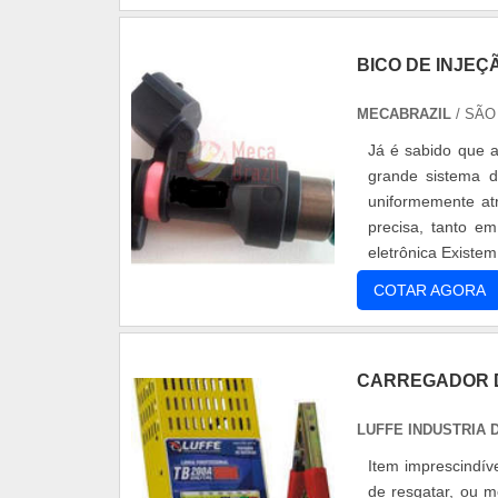
BICO DE INJEÇ
MECABRAZIL
/ SÃO
Já é sabido que a
grande sistema de
uniformemente at
precisa, tanto e
eletrônica Existe
eletrônica e a....
COTAR AGORA
CARREGADOR D
LUFFE INDUSTRIA
Item imprescindív
de resgatar, ou m