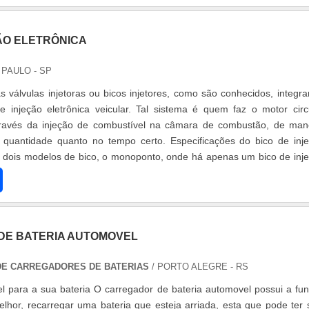
ÃO ELETRÔNICA
 PAULO - SP
s válvulas injetoras ou bicos injetores, como são conhecidos, integr
 injeção eletrônica veicular. Tal sistema é quem faz o motor circ
ravés da injeção de combustível na câmara de combustão, de man
m quantidade quanto no tempo certo. Especificações do bico de inj
m dois modelos de bico, o monoponto, onde há apenas um bico de inj
E BATERIA AUTOMOVEL
 DE CARREGADORES DE BATERIAS
/ PORTO ALEGRE - RS
el para a sua bateria O carregador de bateria automovel possui a fu
elhor, recarregar uma bateria que esteja arriada, esta que pode ter 