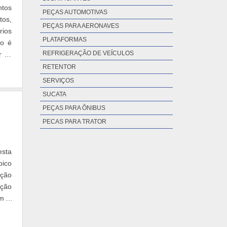
ntos
PEÇAS AUTOMOTIVAS
tos,
PEÇAS PARA AERONAVES
rios
PLATAFORMAS
do é
REFRIGERAÇÃO DE VEÍCULOS
r se
RETENTOR
SERVIÇOS
SUCATA
PEÇAS PARA ÔNIBUS
PECAS PARA TRATOR
esta
bico
eção
ição
em a