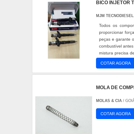
BICO INJETOR T
MJM TECNODIESEL
Todos os compon
proporcionar forç
peças e garante o
combustível antes
mistura precisa d
total da linh...
COTAR AGORA
MOLA DE COMP
MOLAS & CIA
/ GOI
COTAR AGORA