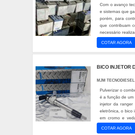
Com o avanço tec
e sistemas que ga
porém, para cont
que contribuam 
necessário realiza
este equipamen...
COTAR AGORA
BICO INJETOR 
MJM TECNODIESEL 
Pulverizar o comb
é a função de um 
injetor da ranger
eletrônica, o bico
em cromo e vedaç
com....
COTAR AGORA