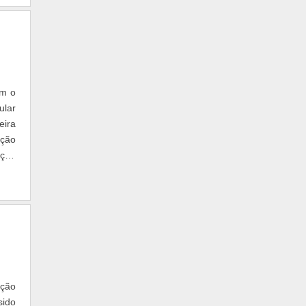
am o
ular
eira
eção
eção
nção
sido