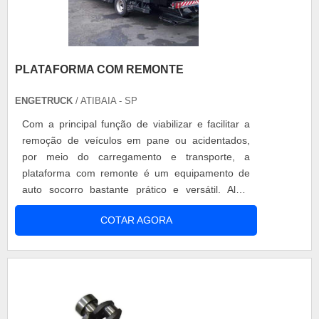
PLATAFORMA COM REMONTE
ENGETRUCK
/ ATIBAIA - SP
Com a principal função de viabilizar e facilitar a
remoção de veículos em pane ou acidentados,
por meio do carregamento e transporte, a
plataforma com remonte é um equipamento de
auto socorro bastante prático e versátil. Além
disso, a plataforma com remonte pode ser
COTAR AGORA
implementada em diferentes tipos de veículos e
chassis, de acordo com o PTB requerido.
Principais características da plataforma com
remonte São várias as aplicações possíveis
para....