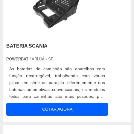
BATERIA SCANIA
POWERBAT
/ ARUJÁ - SP
As baterias de caminhão são aparelhos com
função recarregável, trabalhando com várias
pilhas em série ou paralelo. diferentemente das
baterias automotivas convencionais, os modelos
feitos para caminhão são mais pesados, pela
carga que o veículo suporta para o transporte. O
COTAR AGORA
seu tamanho e sua carga necessita de mais
equipamentos para o funcionamento, e, mesmo
aqueles que têm funções parecidas com o carro
de passeio, a energia para trabalhar em bate....