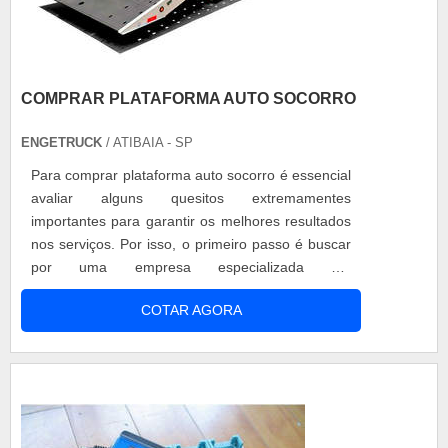
COMPRAR PLATAFORMA AUTO SOCORRO
ENGETRUCK
/ ATIBAIA - SP
Para comprar plataforma auto socorro é essencial
avaliar alguns quesitos extremamentes
importantes para garantir os melhores resultados
nos serviços. Por isso, o primeiro passo é buscar
por uma empresa especializada em
equipamentos para resgate e transporte de
COTAR AGORA
veículos. Existem vários modelos disponíveis de
plataformas que são específicos para cada
aplicação que diferem pela capacidade de carga
nominal, tamanho, acabamento, número de
veículos ...