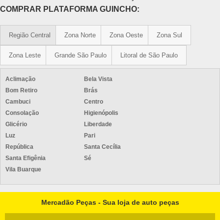
COMPRAR PLATAFORMA GUINCHO:
Região Central
Zona Norte
Zona Oeste
Zona Sul
Zona Leste
Grande São Paulo
Litoral de São Paulo
Aclimação
Bela Vista
Bom Retiro
Brás
Cambuci
Centro
Consolação
Higienópolis
Glicério
Liberdade
Luz
Pari
República
Santa Cecília
Santa Efigênia
Sé
Vila Buarque
Mercadão Peças - Sua loja de auto peças