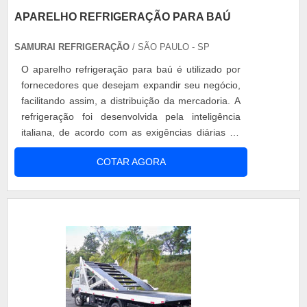
APARELHO REFRIGERAÇÃO PARA BAÚ
SAMURAI REFRIGERAÇÃO
/ SÃO PAULO - SP
O aparelho refrigeração para baú é utilizado por
fornecedores que desejam expandir seu negócio,
facilitando assim, a distribuição da mercadoria. A
refrigeração foi desenvolvida pela inteligência
italiana, de acordo com as exigências diárias do
cliente final. Motivos para escolher o aparelho
COTAR AGORA
Produtos com alta performance; Segurança dos
equipamentos; Matéria-prima de qualidade;
Garantia de até 180 dias após a compra. A
utilização do transp....