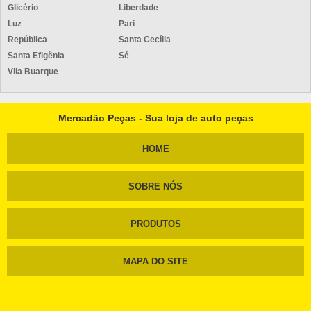
Glicério
Liberdade
Luz
Pari
República
Santa Cecília
Santa Efigênia
Sé
Vila Buarque
Mercadão Peças - Sua loja de auto peças
HOME
SOBRE NÓS
PRODUTOS
MAPA DO SITE