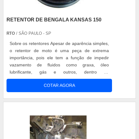
RETENTOR DE BENGALA KANSAS 150
RTO
/ SÃO PAULO - SP
Sobre os retentores Apesar de aparência simples,
o retentor de moto é uma peça de extrema
importância, pois ele tem a função de impedir
vazamento de fluidos como graxa, óleo
lubrificante, gás e outros, dentro do
funcionamento de uma moto. E apesar de parecer
COTAR AGORA
somente uma borracha, esta peça é mais do que
simplesmente isso. O retentor de moto é
composto por três partes: um revestimento de
borracha, que junto com um lábio de vedação,
impedem a ....