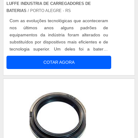
LUFFE INDUSTRIA DE CARREGADORES DE
BATERIAS
/ PORTO ALEGRE - RS
Com as evoluções tecnológicas que aconteceram
nos últimos anos alguns padrões de
equipamentos da indústria foram alterados ou
substituídos por dispositivos mais eficientes e de
tecnologia superior. Um deles foi a bateria,
antigamente esses aparelhos eram quase que
COTAR AGORA
descartáveis, uma vez que a carga presente nela
acabava a mesma seria descartada como lixo e
um produto novo seria adquirido para substituir o
que não estava mais funcionando. Conheça....