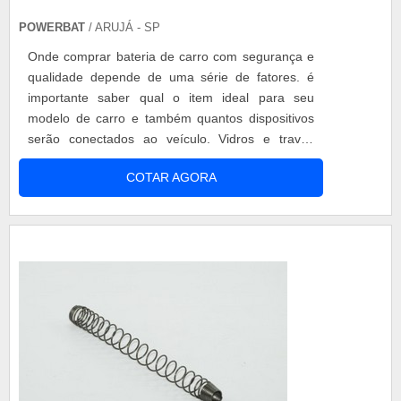
POWERBAT
/ ARUJÁ - SP
Onde comprar bateria de carro com segurança e
qualidade depende de uma série de fatores. é
importante saber qual o item ideal para seu
modelo de carro e também quantos dispositivos
serão conectados ao veículo. Vidros e travas
elétricas são parte do consumo do bateria, assim
COTAR AGORA
como aparelho de som, carregadores e aparelhos
de DVD. Existem até geladeiras pequenas para
carro. A escolha do produto passa por todos estes
fatores. Importância de escolher...