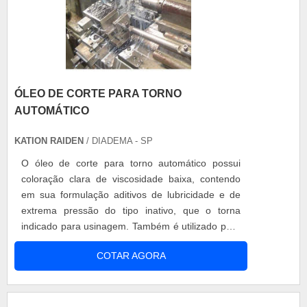
ÓLEO DE CORTE PARA TORNO
AUTOMÁTICO
KATION RAIDEN
/ DIADEMA - SP
O óleo de corte para torno automático possui
coloração clara de viscosidade baixa, contendo
em sua formulação aditivos de lubricidade e de
extrema pressão do tipo inativo, que o torna
indicado para usinagem. Também é utilizado para
dar acabamento polidos em peças usinadas.
COTAR AGORA
Entre as suas vantagens, está a excelente
capacidade de remoção do calor gerado, baixa
viscosidade e ótima detergência. Características
do óleo de corte para torno automático....