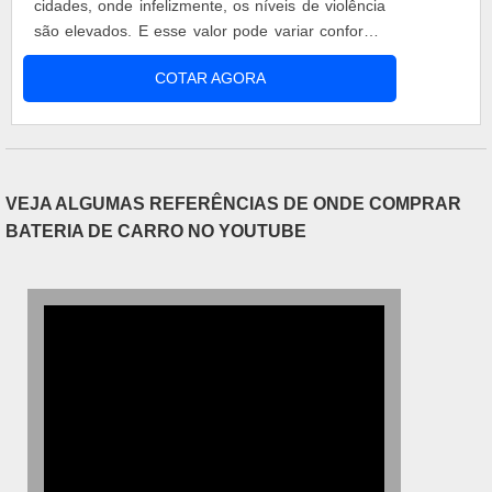
cidades, onde infelizmente, os níveis de violência
são elevados. E esse valor pode variar conforme
uma série de fatores, sendo os principais o nível
COTAR AGORA
de blindagem e a escolha da empresa que
realizará o serviço. Funcionalidade do serviço O
preço das blindagens pode mudar de acordo com
a necessidade do consumidor, ....
VEJA ALGUMAS REFERÊNCIAS DE ONDE COMPRAR
BATERIA DE CARRO NO YOUTUBE