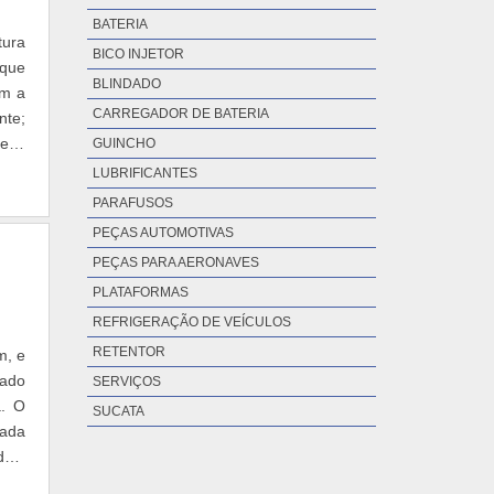
BATERIA
tura
BICO INJETOR
 que
BLINDADO
om a
CARREGADOR DE BATERIA
nte;
eito
GUINCHO
LUBRIFICANTES
PARAFUSOS
PEÇAS AUTOMOTIVAS
PEÇAS PARA AERONAVES
PLATAFORMAS
REFRIGERAÇÃO DE VEÍCULOS
RETENTOR
m, e
jado
SERVIÇOS
a. O
SUCATA
cada
das,