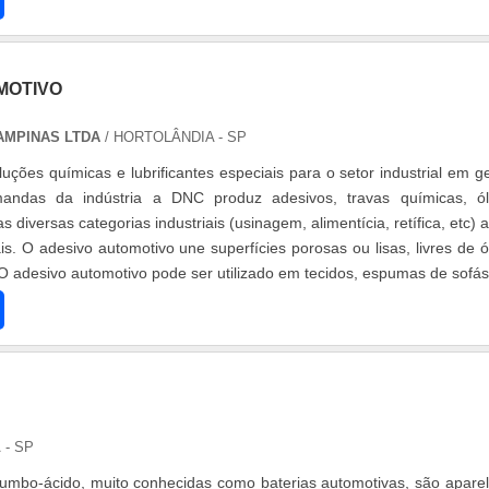
MOTIVO
AMPINAS LTDA
/ HORTOLÂNDIA - SP
ções químicas e lubrificantes especiais para o setor industrial em ge
andas da indústria a DNC produz adesivos, travas químicas, ó
as diversas categorias industriais (usinagem, alimentícia, retífica, etc) 
s. O adesivo automotivo une superfícies porosas ou lisas, livres de ó
O adesivo automotivo pode ser utilizado em tecidos, espumas de sofás.
 - SP
umbo-ácido, muito conhecidas como baterias automotivas, são apare