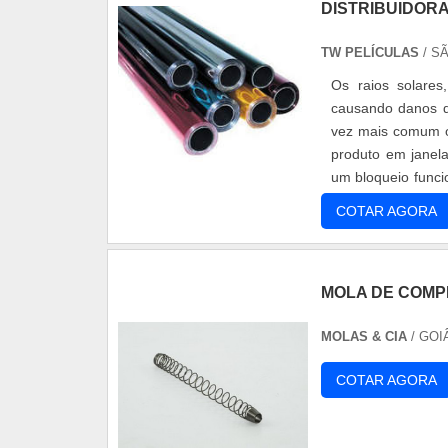
DISTRIBUIDOR
TW PELÍCULAS
/ S
Os raios solares
causando danos di
vez mais comum o 
produto em janelas
um bloqueio funcio
sola...
COTAR AGORA
MOLA DE COMP
MOLAS & CIA
/ GOI
COTAR AGORA