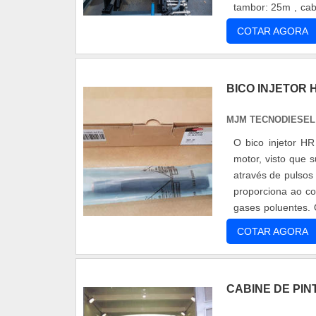
tambor: 25m , cab
sem cabo
COTAR AGORA
BICO INJETOR 
MJM TECNODIESEL 
O bico injetor H
motor, visto que 
através de pulsos 
proporciona ao c
gases poluentes. 
característ....
COTAR AGORA
CABINE DE PI