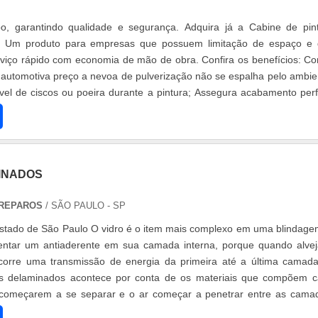
o, garantindo qualidade e segurança. Adquira já a Cabine de pin
o! Um produto para empresas que possuem limitação de espaço e
viço rápido com economia de mão de obra. Confira os benefícios: C
 automotiva preço a nevoa de pulverização não se espalha pelo ambie
el de ciscos ou poeira durante a pintura; Assegura acabamento perf
INADOS
 REPAROS
/ SÃO PAULO - SP
estado de São Paulo O vidro é o item mais complexo em uma blindage
sentar um antiaderente em sua camada interna, porque quando alve
 ocorre uma transmissão de energia da primeira até a última camad
os delaminados acontece por conta de os materiais que compõem 
começarem a se separar e o ar começar a penetrar entre as cama
as ....