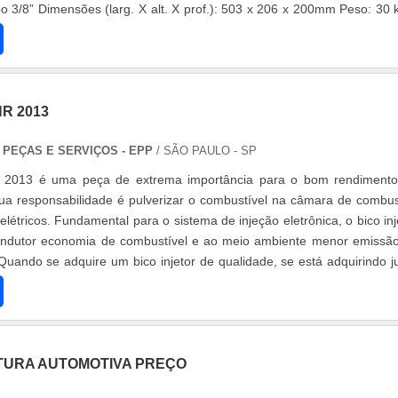
o 3/8” Dimensões (larg. X alt. X prof.): 503 x 206 x 200mm Peso: 30 
HR 2013
PEÇAS E SERVIÇOS - EPP
/ SÃO PAULO - SP
R 2013 é uma peça de extrema importância para o bom rendiment
sua responsabilidade é pulverizar o combustível na câmara de combu
elétricos. Fundamental para o sistema de injeção eletrônica, o bico inj
ondutor economia de combustível e ao meio ambiente menor emissã
Quando se adquire um bico injetor de qualidade, se está adquirindo j
NTURA AUTOMOTIVA PREÇO