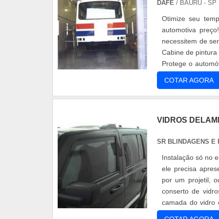
DAFE
/ BAURU - SP
Otimize seu temp
automotiva preç
necessitem de ser
Cabine de pintura
Protege o automóv
durante o proce....
COTAR AGORA
VIDROS DELAM
SR BLINDAGENS E
Instalação só no 
ele precisa apre
por um projetil,
conserto de vidr
camada do vidro 
resultando em bolh