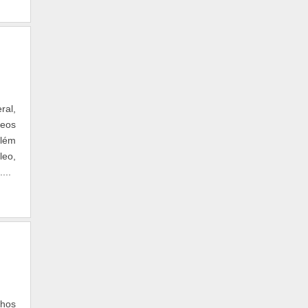
ral,
leos
além
leo,
...
lhos