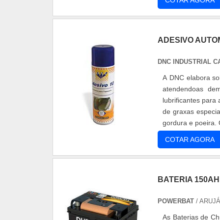
COTAR AGORA
ADESIVO AUTO
DNC INDUSTRIAL C
A DNC elabora solu
atendendoas dem
lubrificantes para 
de graxas especiai
gordura e poeira. 
COTAR AGORA
BATERIA 150AH
POWERBAT
/ ARUJÁ
As Baterias de Ch