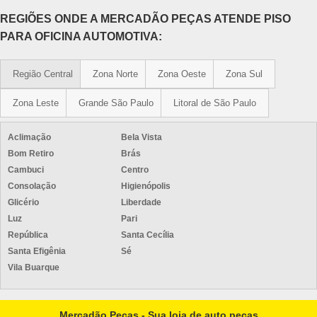
REGIÕES ONDE A MERCADÃO PEÇAS ATENDE PISO
PARA OFICINA AUTOMOTIVA:
Região Central
Zona Norte
Zona Oeste
Zona Sul
Zona Leste
Grande São Paulo
Litoral de São Paulo
Aclimação
Bela Vista
Bom Retiro
Brás
Cambuci
Centro
Consolação
Higienópolis
Glicério
Liberdade
Luz
Pari
República
Santa Cecília
Santa Efigênia
Sé
Vila Buarque
Mercadão Peças - Sua loja de auto peças