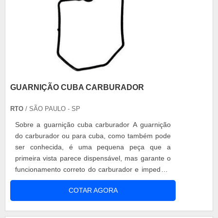
GUARNIÇÃO CUBA CARBURADOR
RTO
/ SÃO PAULO - SP
Sobre a guarnição cuba carburador A guarnição
do carburador ou para cuba, como também pode
ser conhecida, é uma pequena peça que a
primeira vista parece dispensável, mas garante o
funcionamento correto do carburador e impede o
vazamento da gasolina durante o processo. A
COTAR AGORA
guarnição cuba carburador serve para vedar,
como o próprio nome já diz, a cuba do
carburador, que realiza um processo