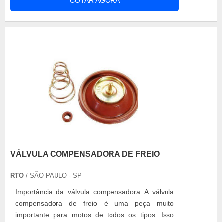
COTAR AGORA
o resgate de um, dois ou até três veículos de uma
só vez, o que torna as plataformas muito práticas
e eficientes. Para garantir o modelo adequado é
necessário contar com uma empresa de reno....
VÁLVULA COMPENSADORA DE FREIO
RTO
/ SÃO PAULO - SP
Importância da válvula compensadora A válvula
compensadora de freio é uma peça muito
importante para motos de todos os tipos. Isso