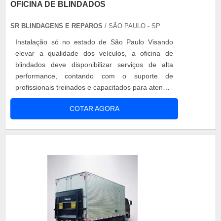
OFICINA DE BLINDADOS
SR BLINDAGENS E REPAROS
/ SÃO PAULO - SP
Instalação só no estado de São Paulo Visando
elevar a qualidade dos veículos, a oficina de
blindados deve disponibilizar serviços de alta
performance, contando com o suporte de
profissionais treinados e capacitados para atender
a demanda de funções com qualidade e
COTAR AGORA
excelência. Serviços da oficina de blindados Após
passar por uma vistoria para verificar
funcionalidade dos sistemas em geral, o carro
recebe uma proteção externa. As peças intern....