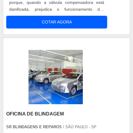
porque, quando a válvula compensadora está
danificada, prejudica o funcionamento dos
pistonetes, ocasionando em perda de força,
COTAR AGORA
consumo excessivo e mau funcionamento da
moto e possíveis acidentes causados pelo mal
funcionamento. Válvulas com a RTO A RTO sabe
da importância de aliar a válvula compensadora
de freio....
OFICINA DE BLINDAGEM
SR BLINDAGENS E REPAROS
/ SÃO PAULO - SP