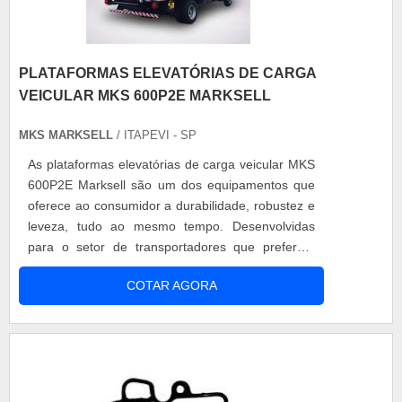
PLATAFORMAS ELEVATÓRIAS DE CARGA
VEICULAR MKS 600P2E MARKSELL
MKS MARKSELL
/ ITAPEVI - SP
As plataformas elevatórias de carga veicular MKS
600P2E Marksell são um dos equipamentos que
oferece ao consumidor a durabilidade, robustez e
leveza, tudo ao mesmo tempo. Desenvolvidas
para o setor de transportadores que preferem
utilizar uma mesa com maiores dimensões,
COTAR AGORA
disponibilizando mais área de superfície de carga
e espaço para ser manuseado pelos operadores.
Especificações - Carga Máxima [kg]: 600; - Centro
de Carga Máxima [mm]: 600; - A....