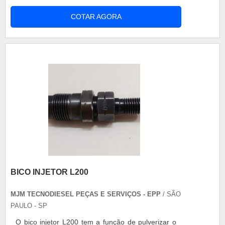
do pistonete da Twister é um item que está ligado
COTAR AGORA
diretamente ao carburador da moto. Ele tem a
função de distribuir o combustível até o
carburador que realiza a combustão e possibilita a
Twister de exercer suas máximas....
BICO INJETOR L200
MJM TECNODIESEL PEÇAS E SERVIÇOS - EPP
/ SÃO
PAULO - SP
O bico injetor L200 tem a função de pulverizar o