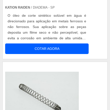
KATION RAIDEN
/ DIADEMA - SP
O óleo de corte sintético solúvel em água é
direcionado para aplicação em metais ferrosos e
não ferrosos. Sua aplicação sobre as peças
deposita um filme seco e não perceptível, que
evita a corrosão em ambiente de alta umidade
durante os períodos de trânsito e estocagem de
COTAR AGORA
peças. Ele é indicado para operações de
usinagem leves, retíficas de cilindro e tanques de
estanqueidades. Especificações do produto
Colocado na água, o óleo fica presente em...