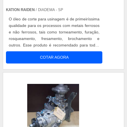
KATION RAIDEN
/ DIADEMA - SP
O óleo de corte para usinagem é de primeiríssima
qualidade para os processos com metais ferrosos
e não ferrosos, tais como torneamento, furação,
rosqueamento, fresamento, brochamento e
outros. Esse produto é recomendado para todos
os tipos de metais, proporcionando excelente
COTAR AGORA
acabamento, maior vida útil das ferramentas, alta
refrigeração e menor incidência de névoa.
Características do produto Formulado com óleos
básicos parafínicos de alto pon....