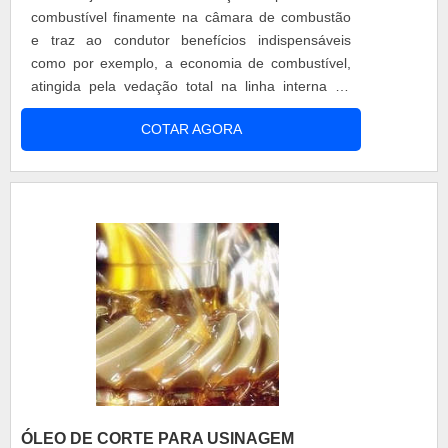
combustível finamente na câmara de combustão
e traz ao condutor benefícios indispensáveis
como por exemplo, a economia de combustível,
atingida pela vedação total na linha interna de
contato e a proteção ao meio ambiente, pela
COTAR AGORA
diminuição considerável da emissão de gases
poluentes. é necessário atentar-se a algumas
medidas de proteção e prevenção Estando certo
de que o filtro de combustível de seu....
ÓLEO DE CORTE PARA USINAGEM