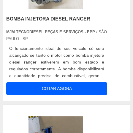
BOMBA INJETORA DIESEL RANGER
MJM TECNODIESEL PEÇAS E SERVIÇOS - EPP
/ SÃO
PAULO - SP
O funcionamento ideal de seu veículo só será
alcançado se tanto o motor como bomba injetora
diesel ranger estiverem em bom estado e
regulados corretamente. A bomba disponibilizará
a quantidade precisa de combustível, gerando
assim o alto desempenho e níveis exatos de
COTAR AGORA
consumo. Este produto trabalha no sistema de
alimentação do veículo e tem a importante função
de injetar combustível no motor para proporcionar
a combustão. é importante reconhecer....