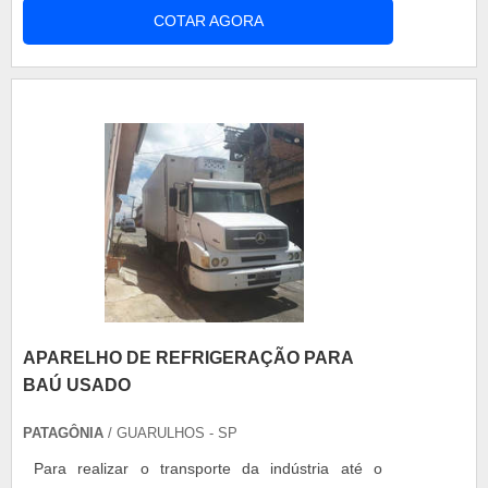
COTAR AGORA
esteja corretamente regulada, pois somente desta
forma é possível garantir o perfeito funcionamento
do veículo em questão. Como evitar a
manutenção precoce da bomba inj....
APARELHO DE REFRIGERAÇÃO PARA
BAÚ USADO
PATAGÔNIA
/ GUARULHOS - SP
Para realizar o transporte da indústria até o