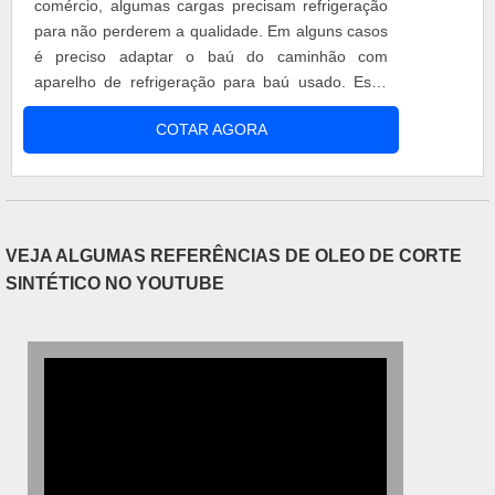
comércio, algumas cargas precisam refrigeração
para não perderem a qualidade. Em alguns casos
é preciso adaptar o baú do caminhão com
aparelho de refrigeração para baú usado. Esse
aparelho é utilizado para transportar: Laticínios;
COTAR AGORA
Alimentos congelados; Alimentos perecíveis;
Medicamentos; Utilitários como o gelo. Instalação
do produto O aparelho de refrigeração para baú
usado é instala....
VEJA ALGUMAS REFERÊNCIAS DE OLEO DE CORTE
SINTÉTICO NO YOUTUBE