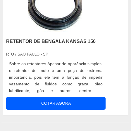
RETENTOR DE BENGALA KANSAS 150
RTO
/ SÃO PAULO - SP
Sobre os retentores Apesar de aparência simples,
o retentor de moto é uma peça de extrema
importância, pois ele tem a função de impedir
vazamento de fluidos como graxa, óleo
lubrificante, gás e outros, dentro do
funcionamento de uma moto. E apesar de parecer
COTAR AGORA
somente uma borracha, esta peça é mais do que
simplesmente isso. O retentor de moto é
composto por três partes: um revestimento de
borracha, que junto com um lábio de vedação,