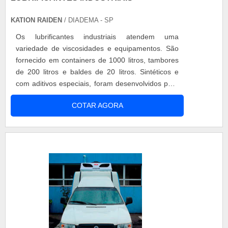
KATION RAIDEN
/ DIADEMA - SP
Os lubrificantes industriais atendem uma
variedade de viscosidades e equipamentos. São
fornecido em containers de 1000 litros, tambores
de 200 litros e baldes de 20 litros. Sintéticos e
com aditivos especiais, foram desenvolvidos para
lubrificação de compressores e sistemas
COTAR AGORA
hidráulicos. Estes produtos garantem alta
performance e intervalos de troca ampliados,
melhor desempenho dos equipamentos, redução
dos custos de manutenção e do tempo de inat....