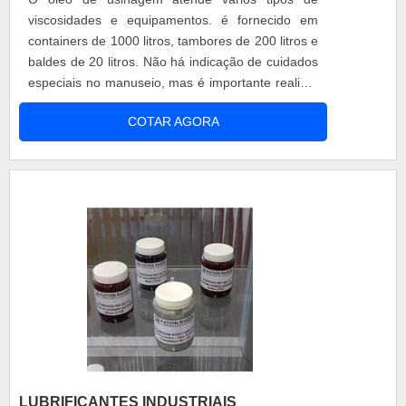
viscosidades e equipamentos. é fornecido em
containers de 1000 litros, tambores de 200 litros e
baldes de 20 litros. Não há indicação de cuidados
especiais no manuseio, mas é importante realizar
a leitura das instruções contidas nos rótulos
COTAR AGORA
afixados nas embalagens. Este produto possui
ótima detergência e aditivos de lubricidade de
extrema precisão. Vantagens do produto Baixa
formação de neblina; Pode....
LUBRIFICANTES INDUSTRIAIS