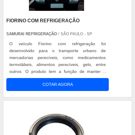
FIORINO COM REFRIGERAÇÃO
SAMURAI REFRIGERAÇÃO
/ SÃO PAULO - SP
O veículo Fiorino com refrigeração foi
desenvolvido para o transporte urbano de
mercadorias perecíveis, como medicamentos
termolábeis, alimentos perecíveis, gelo, entre
outros. O produto tem a função de manter a
mercadoria intacta, sem perder suas
COTAR AGORA
características e qualidades. Vantagens do
serviço Matéria-prima qualificada; Profissionais
competentes e responsáveis; Produtos seguros e
dentro das normas de segurança; Entre outras
vantage....