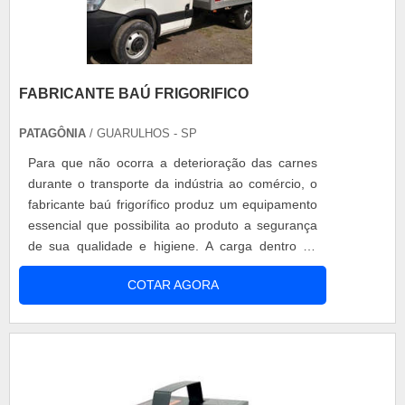
FABRICANTE BAÚ FRIGORIFICO
PATAGÔNIA
/ GUARULHOS - SP
Para que não ocorra a deterioração das carnes
durante o transporte da indústria ao comércio, o
fabricante baú frigorífico produz um equipamento
essencial que possibilita ao produto a segurança
de sua qualidade e higiene. A carga dentro do
baú frigorífico deve ser transportada mediante as
COTAR AGORA
condições: em ganchos e barras de aço inox; o
ambiente deve estar com a temperatura
controlada, entre outras condições. Motivos para
o cliente escolher fabrican....