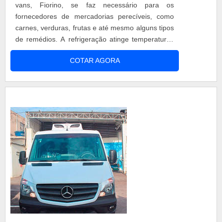
vans, Fiorino, se faz necessário para os
fornecedores de mercadorias perecíveis, como
carnes, verduras, frutas e até mesmo alguns tipos
de remédios. A refrigeração atinge temperaturas
positivas e negativas, já que são aparelhos de
COTAR AGORA
estrutura em alumínio. Além disso, a estruturação
da refrigeração é composta por um compressor
Sanden, controlador digital interno a cabine para
acompanhar a temperatura ...