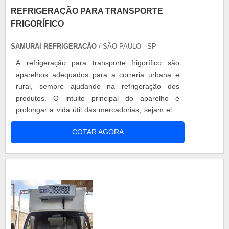
REFRIGERAÇÃO PARA TRANSPORTE
FRIGORÍFICO
SAMURAI REFRIGERAÇÃO
/ SÃO PAULO - SP
A refrigeração para transporte frigorífico são
aparelhos adequados para a correria urbana e
rural, sempre ajudando na refrigeração dos
produtos. O intuito principal do aparelho é
prolongar a vida útil das mercadorias, sejam elas
alimentos perecíveis e remédios. Diferencial do
COTAR AGORA
produto Experiência de 20 anos do mercado;
Qualidade da matéria-prima e serviços prestados;
Preço acessível e justo. Detalhes da refrigeração
para transporte frigor...