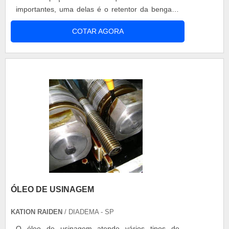
importantes, uma delas é o retentor da bengala,
que realiza a vedação. A função do retentor
COTAR AGORA
bengala ninja 250 é importante para evitar
problemas decorrentes do vazamento de óleo no
veículo, pois o amortecimento das motos é
hidráulico e precisa estar constantemente lubrif....
ÓLEO DE USINAGEM
KATION RAIDEN
/ DIADEMA - SP
O óleo de usinagem atende vários tipos de