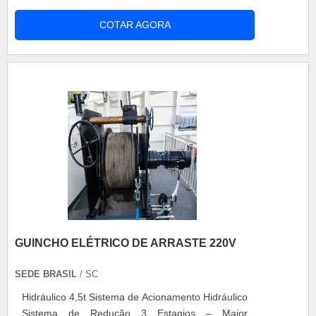
eles devem ser testados e aprovados. Aparelhos
COTAR AGORA
resistentes e duradouros, essa qualidade vêm das
peças genuínas e profissionais altamente
qualificados para realizar a produção dessas
máquinas. Motivos para escolher o produto ....
GUINCHO ELÉTRICO DE ARRASTE 220V
SEDE BRASIL
/ SC
Hidráulico 4,5t Sistema de Acionamento Hidráulico
Sistema de Redução 3 Estagios – Maior