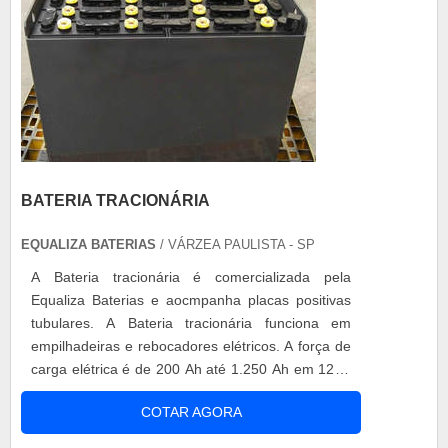
BATERIA TRACIONÁRIA
EQUALIZA BATERIAS
/ VÁRZEA PAULISTA - SP
A Bateria tracionária é comercializada pela
Equaliza Baterias e aocmpanha placas positivas
tubulares. A Bateria tracionária funciona em
empilhadeiras e rebocadores elétricos. A força de
carga elétrica é de 200 Ah até 1.250 Ah em 12 V,
24 V, 36 V, 48 V, 72 V e 80 V. A Equaliza Baterias
COTAR AGORA
fornece Bateria tracionária com placas positivas
tubulares e aceita a sua bateria usada na troca