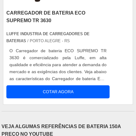
CARREGADOR DE BATERIA ECO
SUPREMO TR 3630
LUFFE INDUSTRIA DE CARREGADORES DE
BATERIAS
/ PORTO ALEGRE - RS
O Carregador de bateria ECO SUPREMO TR
3630 é comercializado pela Luffe, em alta
qualidade e eficiência para atender a demanda do
mercado e as exigências dos clientes. Veja abaixo
as características do Carregador de bateria ECO
SUPREMO TR 3630: O Carregador de bateria
COTAR AGORA
ECO SUPREMO TR 3630 e suas vantagens:
Possui sistema de carga e equalização
automático. Controle de corrente eletrônico em
todo o processo. Partida gradativa e automática
ao l....
VEJA ALGUMAS REFERÊNCIAS DE BATERIA 150A
PREÇO NO YOUTUBE