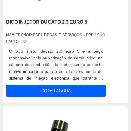
BICO INJETOR DUCATO 2.3 EURO 5
MJM TECNODIESEL PEÇAS E SERVIÇOS - EPP
/ SÃO
PAULO - SP
O bico injetor ducato 2.3 euro 5 é a peça
responsável pela pulverização do combustível na
câmara de combustão do motor, sendo por este
motivo importante para o bom funcionamento do
sistema de injeção eletrônica que garante o
melhor desempenho do moto do automóvel.
COTAR AGORA
Reunindo características essenciais como por
exemplo: Precisão dos orifícios de injeção;
Superfície com adição de cromo; Vedação total da
linha interna de contato. Dessa maneira,....