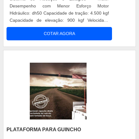
Desempenho com Menor Esforço Motor
Hidráulico: dh50 Capacidade de tração: 4.500 kgf
Capacidade de elevação: 900 kgf Velocidade
media de enrolamento: 9,5 m/min Pressão
COTAR AGORA
maxima de trabalho: 165 bar Vazão media
necessária: 45 l/min Capacidade de cabo no
tambor: 25m , cabo 3/8” Dimensões (larg. X alt. X
prof.): 503 x 206 x 200mm Peso: 30 kg – sem
cabo
PLATAFORMA PARA GUINCHO