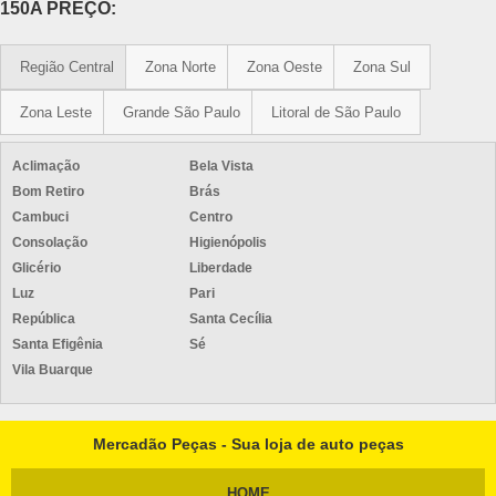
150A PREÇO:
Região Central
Zona Norte
Zona Oeste
Zona Sul
Zona Leste
Grande São Paulo
Litoral de São Paulo
Aclimação
Bela Vista
Bom Retiro
Brás
Cambuci
Centro
Consolação
Higienópolis
Glicério
Liberdade
Luz
Pari
República
Santa Cecília
Santa Efigênia
Sé
Vila Buarque
Mercadão Peças - Sua loja de auto peças
HOME