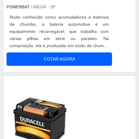
POWERBAT
/ ARUJÁ - SP
Muito conhecido como acumuladores e baterias
de chumbo, a bateria automotiva é um
equipamento recarregável, que trabalha com
várias pilhas em série ou paralelo. Na
composição, ela é produzida em óxido de chumbo
(PbO2), dentro da bateria tem 6 células
COTAR AGORA
eletroquímicas ligadas, ou pilhas que trabalham
em 2 volts. Para encontrar qualidade, se deve
atenção em baterias automotivas para não ter
problemas futuros. Benefícios e informações
adicionais da b...