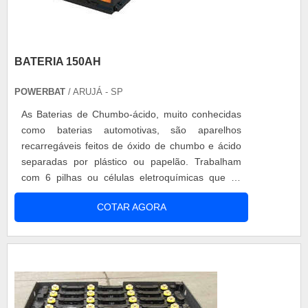
BATERIA 150AH
POWERBAT
/ ARUJÁ - SP
As Baterias de Chumbo-ácido, muito conhecidas
como baterias automotivas, são aparelhos
recarregáveis feitos de óxido de chumbo e ácido
separadas por plástico ou papelão. Trabalham
com 6 pilhas ou células eletroquímicas que se
ligam em série de 2 volts cada uma, totalizando
COTAR AGORA
sua força eletromotriz de 12 V, empregada em
carros, funciona no sistema de amperagem,
dependendo da voltagem, como bateria 150ah,
por exemplo, pode suportar mais equipamentos ...