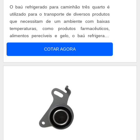
O baú refrigerado para caminhão três quarto é
utilizado para o transporte de diversos produtos
que necessitam de um ambiente com baixas
temperaturas, como produtos farmacêuticos,
alimentos perecíveis e gelo, o baú refrigerado
para caminhões. A escolha do caminhão
COTAR AGORA
adequado depende da carga que será
transportada. Um caminhão pode ser: VUC -
veículo urbano de carga; VLC - veículo leve de
carga; três quarto (3 4). Diferenciais do caminhão
três qua....