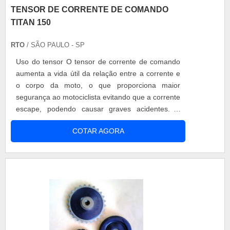
TENSOR DE CORRENTE DE COMANDO
TITAN 150
RTO
/ SÃO PAULO - SP
Uso do tensor O tensor de corrente de comando
aumenta a vida útil da relação entre a corrente e
o corpo da moto, o que proporciona maior
segurança ao motociclista evitando que a corrente
escape, podendo causar graves acidentes. A
medida em que a corrente sofre dilatação, o
COTAR AGORA
tensor de corrente de comando Titan 150 vai
atuar mantendo-a sempre justa. Vantagens da
aquisição O tensor de corrente de comando Titan
150 tem como principal funçã....