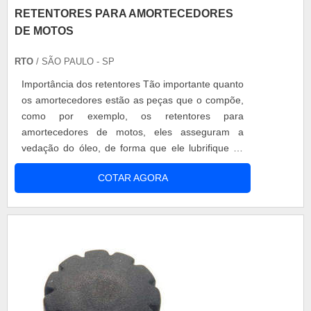
RETENTORES PARA AMORTECEDORES
DE MOTOS
RTO
/ SÃO PAULO - SP
Importância dos retentores Tão importante quanto
os amortecedores estão as peças que o compõe,
como por exemplo, os retentores para
amortecedores de motos, eles asseguram a
vedação do óleo, de forma que ele lubrifique as
peças. O sistema de amortecimento corrobora
COTAR AGORA
para: - Controle do movimento da suspensão; -
Diminuição do desgaste dos pneus; - Sustentação
do alinhamento das rodas; - Domínio da
movimentação do veículo; - Redução do can...