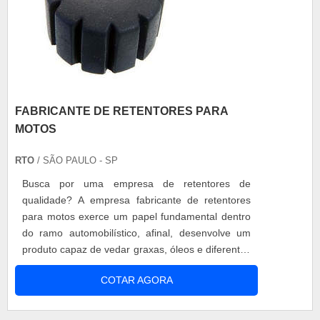
FABRICANTE DE RETENTORES PARA
MOTOS
RTO
/ SÃO PAULO - SP
Busca por uma empresa de retentores de
qualidade? A empresa fabricante de retentores
para motos exerce um papel fundamental dentro
do ramo automobilístico, afinal, desenvolve um
produto capaz de vedar graxas, óleos e diferentes
fluidos no sistema de movimento rotativo, além de
COTAR AGORA
impedir a entrada de impurezas. Especificações
técnicas O produto desenvolvido pela empresa
fabricante de retentores para motos é