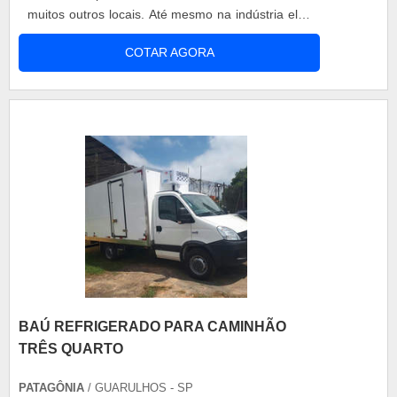
muitos outros locais. Até mesmo na indústria elas
estão presentes, porém em porte muito maior.
COTAR AGORA
Saiba mais sobre as baterias recarregáveis As
baterias de modelo recarregável, atualmente,
possuem um grande apelo social, como esses
produtos podem ser usados por mu....
BAÚ REFRIGERADO PARA CAMINHÃO
TRÊS QUARTO
PATAGÔNIA
/ GUARULHOS - SP