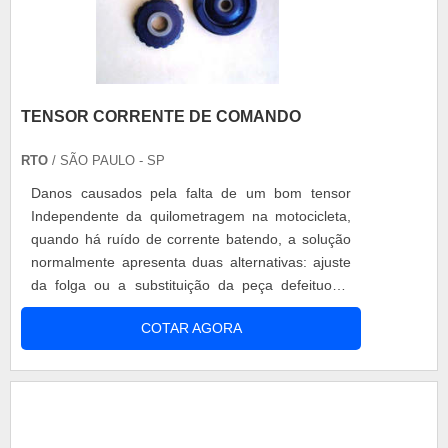
TENSOR CORRENTE DE COMANDO
RTO
/ SÃO PAULO - SP
Danos causados pela falta de um bom tensor
Independente da quilometragem na motocicleta,
quando há ruído de corrente batendo, a solução
normalmente apresenta duas alternativas: ajuste
da folga ou a substituição da peça defeituosa.
Mesmo em motocicletas novas com baixa
COTAR AGORA
quilometragem, o tensor pode ser o responsável
pela falta de ajuste que provocará o ruído na
corrente de comando. Principal benefício O tensor
corrente de comando aument....