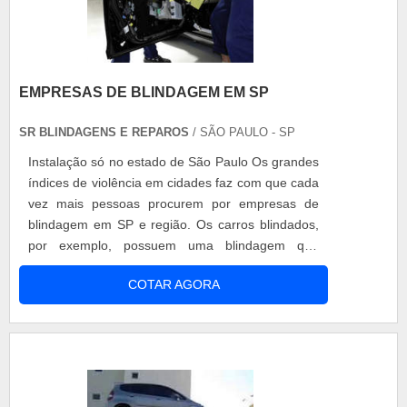
EMPRESAS DE BLINDAGEM EM SP
SR BLINDAGENS E REPAROS
/ SÃO PAULO - SP
Instalação só no estado de São Paulo Os grandes
índices de violência em cidades faz com que cada
vez mais pessoas procurem por empresas de
blindagem em SP e região. Os carros blindados,
por exemplo, possuem uma blindagem que
funciona como uma espécie de armadura
COTAR AGORA
revestindo toda a lataria, evitando assim que
projéteis de armas de fogo penetrem em seu
interior. O serviço das empresas de blindagem em
SP Depois de passar por uma vistoria para ve....