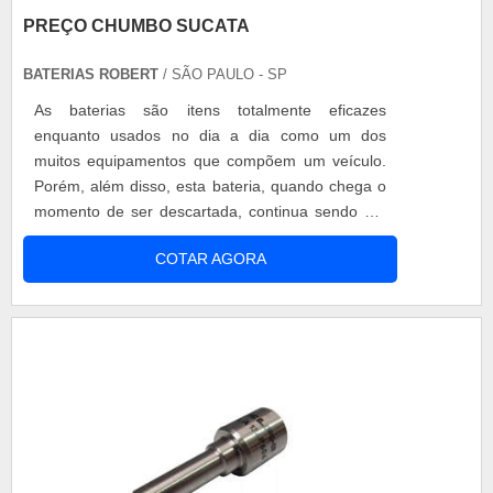
PREÇO CHUMBO SUCATA
BATERIAS ROBERT
/ SÃO PAULO - SP
As baterias são itens totalmente eficazes
enquanto usados no dia a dia como um dos
muitos equipamentos que compõem um veículo.
Porém, além disso, esta bateria, quando chega o
momento de ser descartada, continua sendo um
item de muita procura. Isso ocorre devido ao
COTAR AGORA
material químico do qual este equipamento é
composto. Preço chumbo sucata O metal chumbo
que se encontra em grande quantidade na
composição de uma bateria, além de ser
totalmente efic....