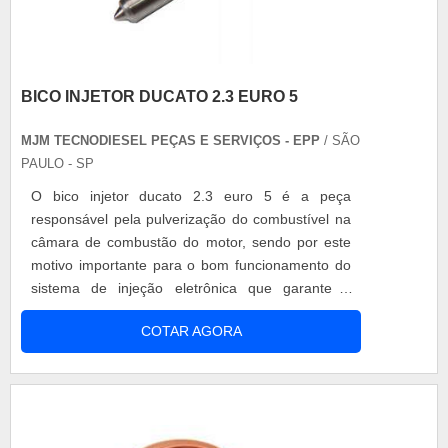
BICO INJETOR DUCATO 2.3 EURO 5
MJM TECNODIESEL PEÇAS E SERVIÇOS - EPP
/ SÃO
PAULO - SP
O bico injetor ducato 2.3 euro 5 é a peça
responsável pela pulverização do combustível na
câmara de combustão do motor, sendo por este
motivo importante para o bom funcionamento do
sistema de injeção eletrônica que garante o
melhor desempenho do moto do automóvel.
COTAR AGORA
Reunindo características essenciais como por
exemplo: Precisão dos orifícios de injeção;
Superfície com adição de cromo; Vedação total da
linha interna de contato. Dessa maneira,....