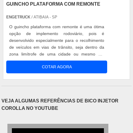
GUINCHO PLATAFORMA COM REMONTE
ENGETRUCK
/ ATIBAIA - SP
O guincho plataforma com remonte é uma ótima
opção de implemento rodoviário, pois é
desenvolvido especialmente para o recolhimento
de veículos em vias de trânsito, seja dentro da
zona limítrofe de uma cidade ou mesmo em
estradas e rodovias. Características do guincho
COTAR AGORA
plataforma com remonte Para garantir as
melhores soluções em guincho plataforma, o ideal
é contar com uma empresa de confiança que
possua: Um amplo catálogo, a possibilidade....
VEJA ALGUMAS REFERÊNCIAS DE BICO INJETOR
COROLLA NO YOUTUBE