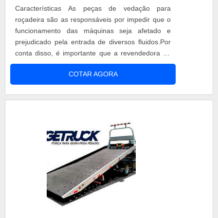
Características As peças de vedação para
roçadeira são as responsáveis por impedir que o
funcionamento das máquinas seja afetado e
prejudicado pela entrada de diversos fluidos.Por
conta disso, é importante que a revendedora de
peças explique para o cliente que essas peças
COTAR AGORA
precisam ser sempre verificadas, pois devem ser
trocadas, caso não estejam trabalhando
adequadamente. Diferenciais Existentes em
muitos modelos, as peças de v....