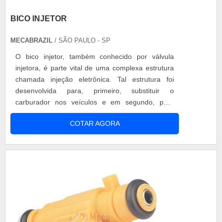
BICO INJETOR
MECABRAZIL
/ SÃO PAULO - SP
O bico injetor, também conhecido por válvula
injetora, é parte vital de uma complexa estrutura
chamada injeção eletrônica. Tal estrutura foi
desenvolvida para, primeiro, substituir o
carburador nos veículos e em segundo, para
tornar o motor e seu funcionamento muito mais
COTAR AGORA
ágil e inteligente. O PAPEL DO BICO INJETOR As
válvulas injetoras têm o trabalho de liberar injetar
o combustível para o recebimento no motor do
veículo. Quando o acelerador é...