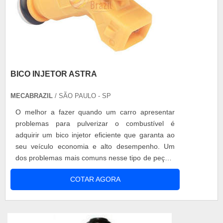
BICO INJETOR ASTRA
MECABRAZIL
/ SÃO PAULO - SP
O melhor a fazer quando um carro apresentar
problemas para pulverizar o combustível é
adquirir um bico injetor eficiente que garanta ao
seu veículo economia e alto desempenho. Um
dos problemas mais comuns nesse tipo de peça é
o entupimento. é isso que torna a compressão
COTAR AGORA
ineficiente, reduzindo a potência do motor.
QUALIDADE DO BICO INJETOR ASTRA Insistir
em válvula injetora com problemas é obrigar o
veículo a gastar combustível de maneira desnec...