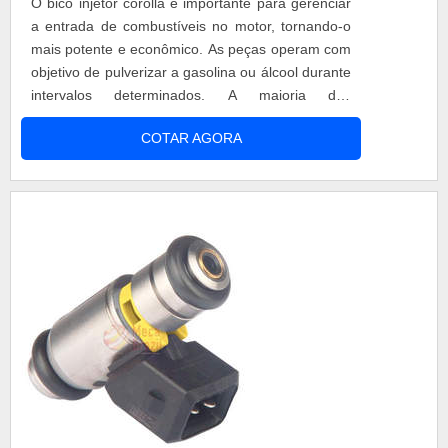
O bico injetor corolla é importante para gerenciar
a entrada de combustíveis no motor, tornando-o
mais potente e econômico. As peças operam com
objetivo de pulverizar a gasolina ou álcool durante
intervalos determinados. A maioria dos
automóveis possui válvula injetora e qualquer
COTAR AGORA
problema na peça é motivo para uma dor de
cabeça. COMO DESCOBRIR FALHAS NO BICO
INJETOR COROLLA Por serem uma parte
importante do sistema de combustíveis de um
veículo...