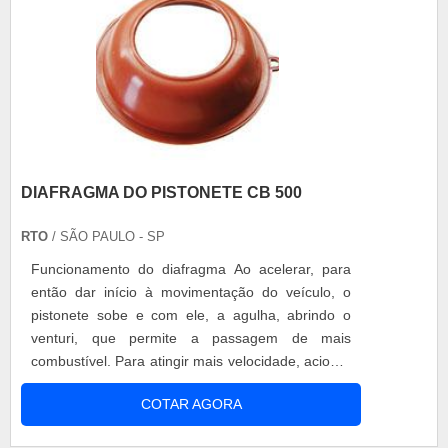
DIAFRAGMA DO PISTONETE CB 500
RTO
/ SÃO PAULO - SP
Funcionamento do diafragma Ao acelerar, para
então dar início à movimentação do veículo, o
pistonete sobe e com ele, a agulha, abrindo o
venturi, que permite a passagem de mais
combustível. Para atingir mais velocidade, aciona-
se com maior pressão o acelerador, que promove
COTAR AGORA
a subida completa do pistonete e da agulha,
permitindo que todo o ar passe pelo venturi e o