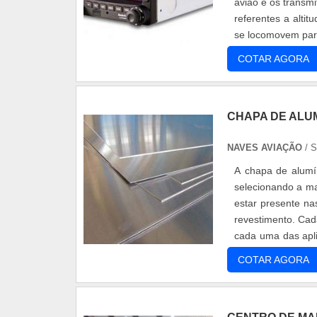
avião e os transmi
referentes a alti
se locomovem par
a velocidad.
COTAR AGORA
CHAPA DE ALU
NAVES AVIAÇÃO
/ 
A chapa de alumí
selecionando a ma
estar presente nas
revestimento. Cad
cada uma das apli
motores.
COTAR AGORA