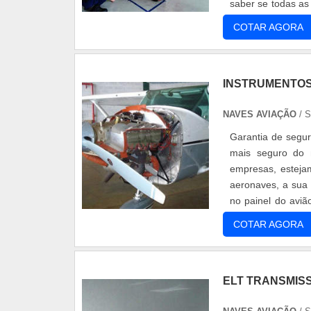
saber se todas as
a peça nova ou u
COTAR AGORA
INSTRUMENTOS
NAVES AVIAÇÃO
/ 
Garantia de segur
mais seguro do 
empresas, esteja
aeronaves, a sua
no painel do aviã
além da situação c
COTAR AGORA
ELT TRANSMIS