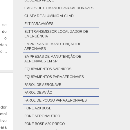
BOSE A20 PREÇO
CABOS DE COMANDO PARA AERONAVES
CHAPA DE ALUMÍNIO ALCLAD
ELT PARA AVIÕES
e se
 do
ELT TRANSMISSOR LOCALIZADOR DE
EMERGÊNCIA
e o
EMPRESAS DE MANUTENÇÃO DE
efas
AERONAVES
té o
EMPRESAS DE MANUTENÇÃO DE
AERONAVES EM SP
EQUIPAMENTOS AVIÔNICOS
EQUIPAMENTOS PARA AERONAVES
FAROL DE AERONAVE
FAROL DE AVIÃO
FAROL DE POUSO PARA AERONAVES
edor
FONE A20 BOSE
otal
FONE AERONÁUTICO
ivo
FONE BOSE A20 PREÇO
para