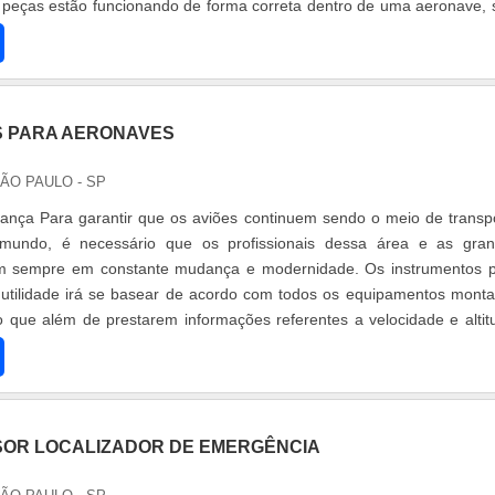
 peças estão funcionando de forma correta dentro de uma aeronave, 
ma peça a.
 PARA AERONAVES
SÃO PAULO - SP
ança Para garantir que os aviões continuem sendo o meio de transp
mundo, é necessário que os profissionais dessa área e as gra
m sempre em constante mudança e modernidade. Os instrumentos 
 utilidade irá se basear de acordo com todos os equipamentos mont
o que além de prestarem informações referentes a velocidade e altit
limática.
SOR LOCALIZADOR DE EMERGÊNCIA