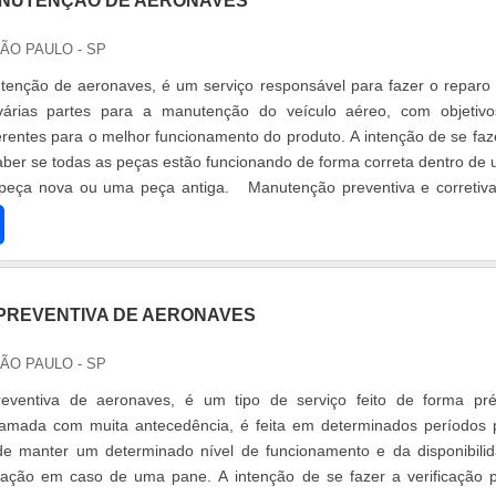
ANUTENÇÃO DE AERONAVES
SÃO PAULO - SP
tenção de aeronaves, é um serviço responsável para fazer o reparo
várias partes para a manutenção do veículo aéreo, com objetiv
ferentes para o melhor funcionamento do produto. A intenção de se faz
saber se todas as peças estão funcionando de forma correta dentro de
 peça nova ou uma peça antiga. Manutenção preventiva e corretiv
REVENTIVA DE AERONAVES
SÃO PAULO - SP
ventiva de aeronaves, é um tipo de serviço feito de forma pré
amada com muita antecedência, é feita em determinados períodos 
 de manter um determinado nível de funcionamento e da disponibili
tação em caso de uma pane. A intenção de se fazer a verificação 