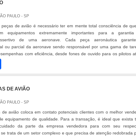
ÃO
SÃO PAULO - SP
 peças de avião é necessário ter em mente total consciência de qu
om equipamentos extremamente importantes para a garantia
assertivo de uma aeronave. Cada peça aeronáutica garant
tal ou parcial da aeronave sendo responsável por uma gama de tar
sempenhas com eficiência, desde fones de ouvido para os pilotos a
s de vácuo. Seja de pass
AS DE AVIÃO
SÃO PAULO - SP
 de avião coloca em contato potenciais clientes com o melhor vend
 equipamento de qualidade. Para a transação, é ideal que exista t
 cuidado da parte da empresa vendedora para com seu respect
 se trata de um setor complexo e que precisa de atenção redobrada 