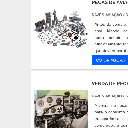
PEÇAS DE AVI
NAVES AVIAÇÃO
/ 
Antes de comprar
está lidando c
funcionamento 
funcionamento to
que devem ser de
motor e as bomba
COTAR AGORA
VENDA DE PEÇ
NAVES AVIAÇÃO
/ 
A venda de peças
para o consumo de
transparência e
comprador, já que