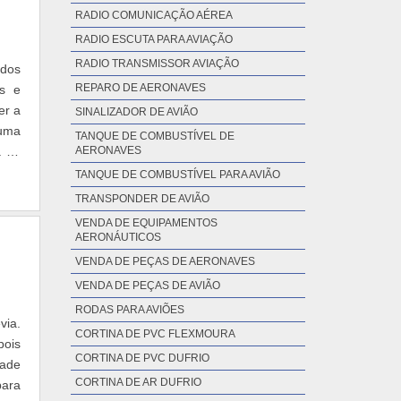
RADIO COMUNICAÇÃO AÉREA
RADIO ESCUTA PARA AVIAÇÃO
RADIO TRANSMISSOR AVIAÇÃO
 dos
REPARO DE AERONAVES
os e
er a
SINALIZADOR DE AVIÃO
 uma
TANQUE DE COMBUSTÍVEL DE
a de
AERONAVES
TANQUE DE COMBUSTÍVEL PARA AVIÃO
TRANSPONDER DE AVIÃO
VENDA DE EQUIPAMENTOS
AERONÁUTICOS
VENDA DE PEÇAS DE AERONAVES
VENDA DE PEÇAS DE AVIÃO
RODAS PARA AVIÕES
via.
CORTINA DE PVC FLEXMOURA
pois
CORTINA DE PVC DUFRIO
dade
CORTINA DE AR DUFRIO
para