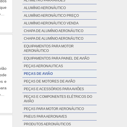
ALTÍMETRO PARA AVIÕES
ados
 que
ALUMÍNIO AERONÁUTICO
obre
ALUMÍNIO AERONÁUTICO PREÇO
ALUMÍNIO AERONÁUTICO VENDA
CHAPA DE ALUMÍNIO AERONÁUTICO
CHAPA DE ALUMÍNIO AERONÁUTICO
EQUIPAMENTOS PARA MOTOR
AERONÁUTICO
EQUIPAMENTOS PARA PAINEL DE AVIÃO
PEÇAS AERONAUTICAS
vião
PEÇAS DE AVIÃO
pode
es e
PEÇAS DE MOTORES DE AVIÃO
para
PEÇAS E ACESSÓRIOS PARA AVIÕES
para
PEÇAS E COMPONENTES ELÉTRICOS DO
AVIÃO
PEÇAS PARA MOTOR AERONÁUTICO
PNEUS PARA AERONAVES
PRODUTOS AERONÁUTICOS