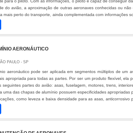
te para o piloto. Com as informações, o piloto é capaz de conseguir d
tude do avião, a aproximação de outras aeronaves conhecidas ou não
a mais perto do transporte, ainda complementada com informações s
MÍNIO AERONÁUTICO
SÃO PAULO - SP
nio aeronáutico pode ser aplicada em segmentos múltiplos de um a
is apropriada para todas as partes. Por ser um produto flexível, ela 
 seguintes partes do avião: asas, fuselagem, motores, trens, interior
a uma das chapas de alumínio possuem especificidades apropriadas 
cações, como leveza e baixa densidade para as asas, anticorrosivo 