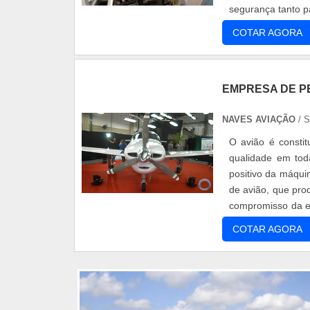
segurança tanto p
mundo. Os mate
COTAR AGORA
EMPRESA DE P
NAVES AVIAÇÃO
/ 
O avião é constit
qualidade em to
positivo da máqui
de avião, que pr
compromisso da e
se estar atento co
COTAR AGORA