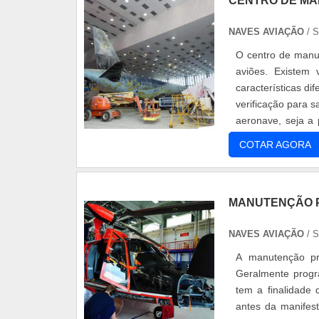
CENTRO DE M
NAVES AVIAÇÃO
/ 
O centro de manu
aviões. Existem 
características di
verificação para 
aeronave, seja a
aero.
COTAR AGORA
MANUTENÇÃO P
NAVES AVIAÇÃO
/ 
A manutenção pre
Geralmente progr
tem a finalidade
antes da manifes