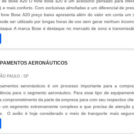
o de Bose A20 O fone bose a20 é um acessório pensado para ofer
 e mais conforto. Com exclusivas almofadas e um diferencial de pre
 fone Bose A20 preço baixo apresenta além do valor em conta um
e pode ser utilizado por longas horas de voo sem gerar nenhum incom
taque A marca Bose é destaque no mercado de sons e transmissã
ne Bose .
IPAMENTOS AERONÁUTICOS
SÃO PAULO - SP
pamentos aeronáuticos é um processo importante para a compr
elência para o segmento aeronáutico. Para esse tipo de equipament
ja comprometimento da parte da empresa para com seu respectivo clie
de um segmento extremamente complexo e que precisa de atenção 
ça. O avião é hoje considerado o meio de transporte mais segur
gorosos.