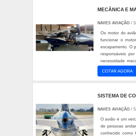
MECÂNICA E M
NAVES AVIAÇÃO
/ 
Os motor do avião
funcionar o moto
escapamento. O pr
responsáveis por
necessidade mec
problemas nos av
COTAR AGORA
SISTEMA DE CO
NAVES AVIAÇÃO
/ 
O avião é um veí
de pessoas andam
conhecido como Q