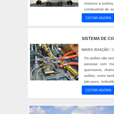
motores à turbina
combustível de a
custos para as c
COTAR AGORA
SISTEMA DE C
NAVES AVIAÇÃO
/ 
Os aviões são veí
pessoas com maio
querosene, cham
aviões, como tam
jato-puro, turboé
no tempo entre as
COTAR AGORA