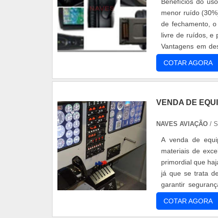
Benefícios do us
menor ruído (30%)
de fechamento, o
livre de ruídos, 
Vantagens em des
marca possui o fo
COTAR AGORA
VENDA DE EQU
NAVES AVIAÇÃO
/ 
A venda de equi
materiais de exc
primordial que ha
já que se trata 
garantir seguran
mundo. Além de ri
COTAR AGORA