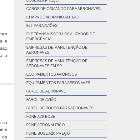
BOSE A20 PREÇO
CABOS DE COMANDO PARA AERONAVES
CHAPA DE ALUMÍNIO ALCLAD
ELT PARA AVIÕES
Para
ELT TRANSMISSOR LOCALIZADOR DE
EMERGÊNCIA
ma e
EMPRESAS DE MANUTENÇÃO DE
 são
AERONAVES
so a
EMPRESAS DE MANUTENÇÃO DE
e de
AERONAVES EM SP
EQUIPAMENTOS AVIÔNICOS
EQUIPAMENTOS PARA AERONAVES
FAROL DE AERONAVE
FAROL DE AVIÃO
FAROL DE POUSO PARA AERONAVES
FONE A20 BOSE
esca
FONE AERONÁUTICO
mbém
FONE BOSE A20 PREÇO
s de