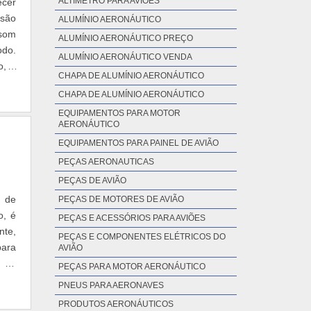
ALTÍMETRO PARA AVIÕES
ecer
ssão
ALUMÍNIO AERONÁUTICO
 som
ALUMÍNIO AERONÁUTICO PREÇO
odo.
ALUMÍNIO AERONÁUTICO VENDA
o, a
CHAPA DE ALUMÍNIO AERONÁUTICO
CHAPA DE ALUMÍNIO AERONÁUTICO
EQUIPAMENTOS PARA MOTOR
AERONÁUTICO
EQUIPAMENTOS PARA PAINEL DE AVIÃO
PEÇAS AERONAUTICAS
PEÇAS DE AVIÃO
a de
PEÇAS DE MOTORES DE AVIÃO
o, é
PEÇAS E ACESSÓRIOS PARA AVIÕES
nte,
PEÇAS E COMPONENTES ELÉTRICOS DO
para
AVIÃO
o do
PEÇAS PARA MOTOR AERONÁUTICO
PNEUS PARA AERONAVES
PRODUTOS AERONÁUTICOS