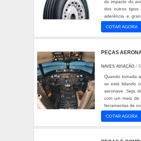
do impacto do avi
dos outros tipos
aderência e gran
aeronave. Resistê
COTAR AGORA
PEÇAS AERON
NAVES AVIAÇÃO
/ 
Quando tomada a 
se está lidando 
aeronave. Seja de
com um meio de t
ferramentas de co
sendo responsáv.
COTAR AGORA