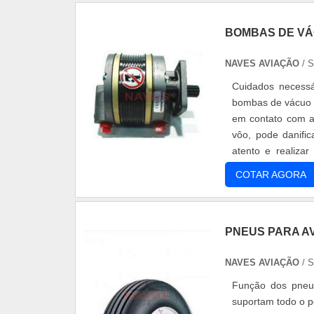
BOMBAS DE VÁ
NAVES AVIAÇÃO
/ 
Cuidados necessá
bombas de vácuo p
em contato com a 
vôo, pode danific
atento e realiza
Aviação realiza m
COTAR AGORA
PNEUS PARA A
NAVES AVIAÇÃO
/ 
Função dos pneus
suportam todo o p