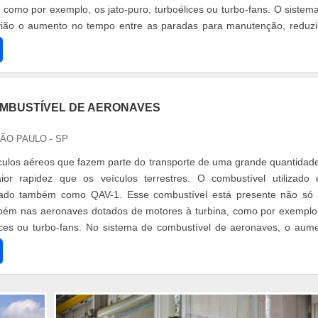
, como por exemplo, os jato-puro, turboélices ou turbo-fans. O sistem
vião o aumento no tempo entre as paradas para manutenção, reduz
ompanhia
OMBUSTÍVEL DE AERONAVES
SÃO PAULO - SP
culos aéreos que fazem parte do transporte de uma grande quantidad
r rapidez que os veículos terrestres. O combustível utilizado
ado também como QAV-1. Esse combustível está presente não só
bém nas aeronaves dotados de motores à turbina, como por exemplo
lices ou turbo-fans. No sistema de combustível de aeronaves, o aum
 paradas p