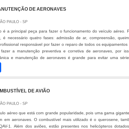
ANUTENÇÃO DE AERONAVES
SÃO PAULO - SP
 é a principal peça para fazer o funcionamento do veículo aéreo. 
r, é necessário quatro fases: admissão de ar, compreensão, quei
ofissional responsável por fazer o reparo de todos os equipamentos
 fazer a manutenção preventiva e corretiva de aeronaves, por is
ânica e manutenção de aeronaves é grande para evitar uma séri
iões. Mecâ
MBUSTÍVEL DE AVIÃO
SÃO PAULO - SP
culo aéreo que está com grande popularidade, pois uma gama gigant
 em aeronaves. O combustível mais utilizado é o querosene, ta
AV-1. Além dos aviões, estão presentes nos helicópteros dotado