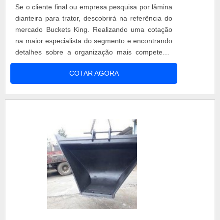
Se o cliente final ou empresa pesquisa por lâmina
saber a procedência e seriedade da
dianteira para trator, descobrirá na referência do
empresa.Tudo isso que já foi falado e outras
mercado Buckets King. Realizando uma cotação
coisas mais são a razão pela qual a Buckets King
na maior especialista do segmento e encontrando
é inovadora quando se explana o segmento de
detalhes sobre a organização mais competente
fabricação e reforma de caçambas e construção
do ramo, a aquisição é mais assertiva.MAIS
de equipamentos para diversas áreas. O objetivo
COTAR AGORA
INFORMAÇÕES SOBRE A LÂMINA DIANTEIRA
é garantir a tecnologia e desenvolvimento no que
PARA TRATORQuem precisa de lâmina dianteira
gera resultado e qualidade para os clientes. Na
para trator em uma empresa altamente
organização é possível encontrar uma equipe
qualificada, encontra o site da Buckets King. A
com trabalhadores de alta qualidade que terão
empresa atua com concha de trator, garfo e
grande satisfação em melhor atender.GARANTIA
lâmina de empilhadeira, garantindo a satisfação
DE QUALIDADE COMPROVADASomente na
da venda à entrega final, com foco total na
Buckets King é possível encontrar o que há de
qualidade.Não obstante, quando falamos em
melhor em fabricação e reforma de caçambas e
lâmina dianteira para trator, deve-se descartar
construção de equipamentos para diversas áreas.
empresas que não tenham produtos e serviços
São diversas opções disponibilizadas, como
com ótima qualidade e proteção, detalhes
caçamba para trator e destocadora com ótima
primordiais que são deixados de lado por muitas
qualidade e precisão.Para tal sucesso, a empresa
empresas que não focam na fidelização do
investiu em profissionais competentes e em