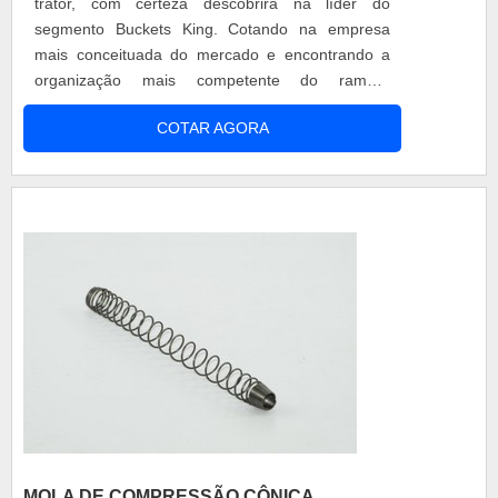
trator, com certeza descobrirá na líder do
segmento Buckets King. Cotando na empresa
mais conceituada do mercado e encontrando a
organização mais competente do ramo.É
importante lembrar que o produto deve sempre
COTAR AGORA
ser adquirido com empresas especializadas no
segmento. Esse tipo de cuidado ajuda a garantir a
qualidade e durabilidade dos materiais, além de
evitar prejuízos com substituições frequ...
MOLA DE COMPRESSÃO CÔNICA