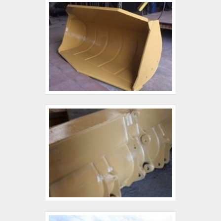
ficam de fora no planejamento de empresas que
de entrega com excelência para toda a carteira de
visam apenas o lucro, deixando a desejar nos
clientes.Aproveite a visita para acessar o site e
outros fatores.Existem muitas formas diferentes
saber mais sobre a empresa, os serviços e os
de demonstrar conhecimento e autoridade em
produtos. Se preferir, entre em contato com um
sua área de atuação. Os motivos pelos quais a
dos nossos consultores e solicite um orçamento!.
Buckets King é a melhor opção sempre que
buscar por concha trator: Colaboradores
proativos; Profissionais com vasta experiência na
área; Trabalhadores de alta qualidade; Escritório
de alta qualidade onde são realizadas as
atividades; Tecnologia de ponta; Equipamentos
de última geração. REFERÊNCIA DE QUALIDADE
NO SEGMENTOSomente na Buckets King é
possível encontrar o que há de melhor em concha
de trator. É possível encontrar uma grande
variedade no portfólio como concha de trator e
garfo e lâmina de empilhadeira.Isso se deve ao
fato de a empresa ser comprometida com os
serviços e segura, conquistas adquiridas porque
investiu em uma estrutura que hoje conta com